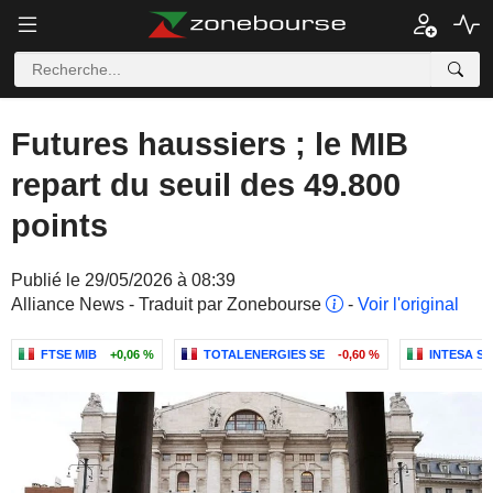
Futures haussiers ; le MIB
repart du seuil des 49.800
points
Publié le 29/05/2026 à 08:39
Alliance News - Traduit par Zonebourse
-
Voir l'original
FTSE MIB
+0,06 %
TOTALENERGIES SE
-0,60 %
INTESA SA