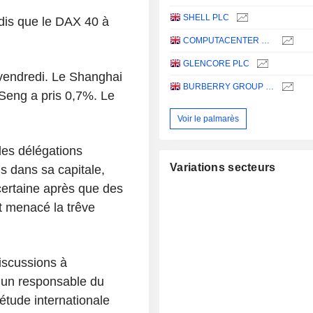
SHELL PLC
dis que le DAX 40 à
COMPUTACENTER PLC
GLENCORE PLC
vendredi. Le Shanghai
BURBERRY GROUP PLC
Seng a pris 0,7%. Le
Voir le palmarès
 des délégations
Variations secteurs
s dans sa capitale,
ncertaine après que des
t menacé la trêve
discussions à
 un responsable du
étude internationale