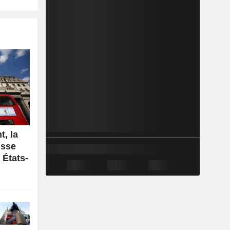
, la
isse
 États-