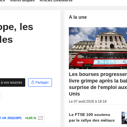
dice
Autres langues
Articles Zonebourse
A la une
pe, les
les
Les bourses progressent
livre grimpe après la ba
 à vos sources
Partager
surprise de l'emploi aux
Unis
Le 07 août 2026 à 18:18
Le FTSE 100 soutenu
E UK 250(GBP)
+0,65 %
par le rallye des métaux