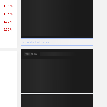
-1,13 %
-1,15 %
-1,59 %
-2,55 %
Suite du Palmarès
Palmarès