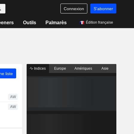
Connexion
S'abonner
eeners
Outils
Palmarès
Édition française
Indices
Europe
Amériques
Asie
ne liste
AW
AW