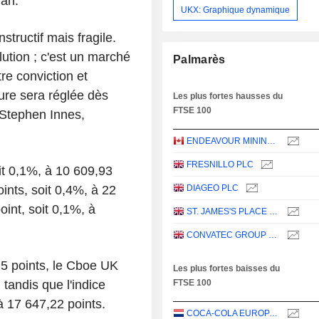
ran.
UKX: Graphique dynamique
structif mais fragile.
ution ; c'est un marché
Palmarès
re conviction et
ure sera réglée dès
Les plus fortes hausses du
FTSE 100
 Stephen Innes,
ENDEAVOUR MINING PLC
FRESNILLO PLC
it 0,1%, à 10 609,93
nts, soit 0,4%, à 22
DIAGEO PLC
oint, soit 0,1%, à
ST. JAMES'S PLACE PLC
CONVATEC GROUP PLC
5 points, le Cboe UK
Les plus fortes baisses du
tandis que l'indice
FTSE 100
à 17 647,22 points.
COCA-COLA EUROPACIFIC PARTNERS PLC