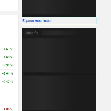
Espace mes listes
Palmarès
+4,61 %
+4,60 %
+3,32 %
+2,64 %
+2,47 %
-1,06 %