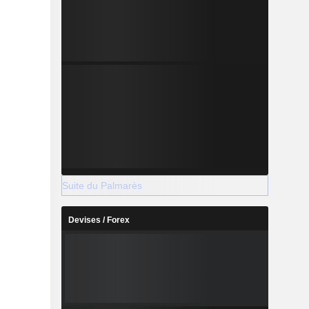
Suite du Palmarès
Devises / Forex