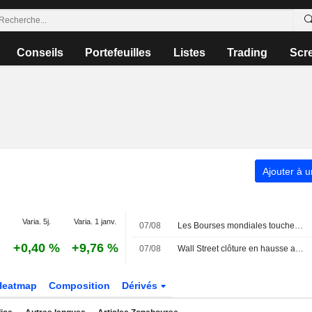
Conseils
Portefeuilles
Listes
Trading
Scr
Ajouter à u
Varia. 5j.
Varia. 1 janv.
07/08
Les Bourses mondiales touchent des sommets après l'emploi américain
+0,40 %
+9,76 %
07/08
Wall Street clôture en hausse après l'emploi américain
Heatmap
Composition
Dérivés