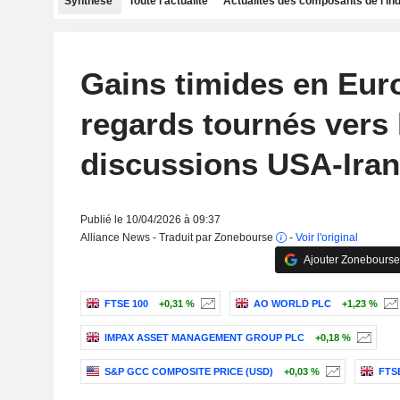
Synthèse
Toute l'actualité
Actualités des composants de l'in
Gains timides en Euro
regards tournés vers 
discussions USA-Iran
Publié le 10/04/2026 à 09:37
Alliance News - Traduit par Zonebourse
-
Voir l'original
Ajouter Zonebourse
FTSE 100
+0,31 %
AO WORLD PLC
+1,23 %
IMPAX ASSET MANAGEMENT GROUP PLC
+0,18 %
S&P GCC COMPOSITE PRICE (USD)
+0,03 %
FTS