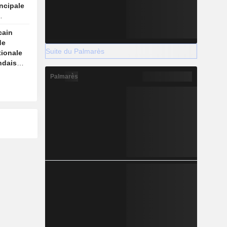
incipale
ue
cain
de
Suite du Palmarès
tionale
ndaise
Palmarès