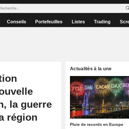
Conseils
Portefeuilles
Listes
Trading
Scr
Actualités à la une
tion
ouvelle
n, la guerre
a région
Pluie de records en Europe