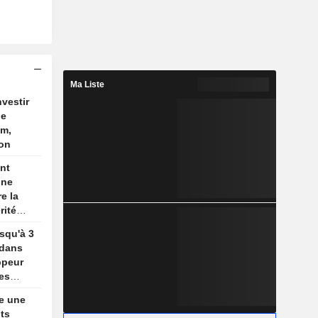
Ma Liste
nvestir
de
um,
ion
nt
une
e la
rité
son
usqu'à 3
re
 dans
ppeur
es
e une
its