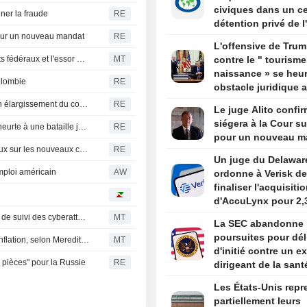
civiques dans un ce
iner la fraude
RE
détention privé de l
 pour un nouveau mandat
RE
Newark
L'offensive de Tru
La présidente de Spelman s'exprime sur les financements fédéraux et l'essor de l'IA
MT
contre le " tourisme
naissance » se heur
olombie
RE
obstacle juridique 
un arrêt de la Cour
Nouvelles frappes des Houthis au Yémen, l'Onu craint un élargissement du conflit
RE
Le juge Alito confir
suprême
siégera à la Cour s
La nouvelle offensive de Trump contre le droit du sol se heurte à une bataille juridique complexe
RE
pour un nouveau m
La gouverneure de l'Oregon soutient les moratoires locaux sur les nouveaux centres de données en attendant une révision législative
RE
Un juge du Delawar
mploi américain
AW
ordonne à Verisk de
finaliser l'acquisiti
d'AccuLynx pour 2,
milliards de dollars
Le PDG de Gen commente les résultats et le nouvel outil de suivi des cyberattaques
MT
La SEC abandonne 
poursuites pour dél
L'encours des cartes de crédit progresse au rythme de l'inflation, selon Meredith Whitney
MT
d'initié contre un ex
 pièces" pour la Russie
RE
dirigeant de la sant
par Trump
Les États-Unis repr
partiellement leurs