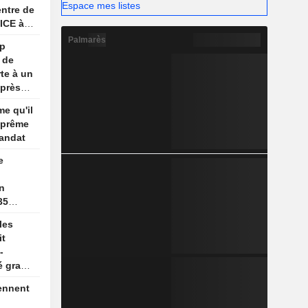
Espace mes listes
ntre de
'ICE à
Palmarès
mp
 de
te à un
après
me qu'il
uprême
andat
e
on
35
les
it
-
é gracié
ennent