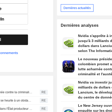
Dernières actualités
e
dIn
Dernières analyses
Nvidia s'apprête à i
l
jusqu'à 3 milliards 
dollars dans Lanci
selon The Informat
abonnements
Le nouveau préside
colombien promet 
lutte acharnée contr
criminalité et l'austé
budgétaire lors de 
Nvidia va investir j
discours d'investitu
milliards de dollars
Lancium, le dévelo
Le nouveau président colombien promet une lutte acharnée contre la criminalité et l'austérité budgétaire lors de son discours d'investiture
RE
du centre de donné
L'offensive de Trump contre le " tourisme de naissance » se heurte à un obstacle juridique après un arrêt de la Cour suprême
RE
Stargate, selon The
Le New Jersey ouvr
Information
Les États-Unis s'apprêtent à relancer certaines activités dans l'État producteur d'avocats au Mexique
RE
enquête sur les dro