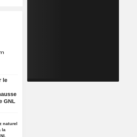
 le
 hausse
de GNL
z naturel
 la
GNL