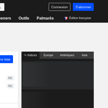
Connexion
S'abonner
eeners
Outils
Palmarès
Édition française
Indices
Europe
Amériques
Asie
ne liste
RE
RE