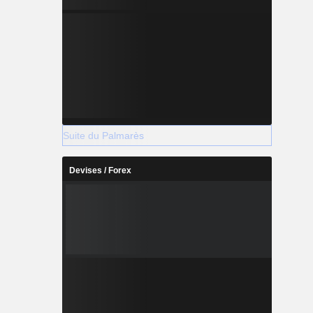
Suite du Palmarès
Devises / Forex