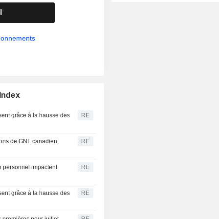
l
abonnements
 Index
ssent grâce à la hausse des
RE
sons de GNL canadien,
RE
n personnel impactent
RE
ssent grâce à la hausse des
RE