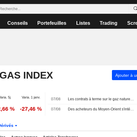
Conseils
Portefeuilles
Listes
Trading
Scr
 GAS INDEX
Ajouter à u
Varia. 5j.
Varia. 1 janv.
07/08
Les contrats à terme sur le gaz naturel américain progressent grâce à la hausse des flux d'exportation de GNL
2,66 %
-27,46 %
07/08
Des acheteurs du Moyen-Orient s'intéressent aux cargaisons de GNL canadien, selon Pacific Energy
Dérivés