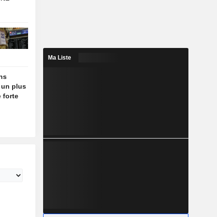
Ma Liste
ins
 un plus
 forte