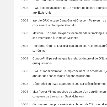
07/08
Chine : données préliminaires du commerce des matières 
07/08
RWE obtient un accord de 1,2 milliard de dollars pour ses
aux États-Unis
06/08
Irak : le GRK accuse Dana Gas et Crescent Petroleum de v
concernant le champ de Khor Mor
06/08
Mexique : un panel d'experts recommande le fracking à l
son interdiction à Tampico-Misantla
06/08
Petrobras réduit le taux d'utilisation de ses raffineries ap
surrégime
06/08
ConocoPhillips estime que les retards du projet de GNL au
quelques mois
06/08
RWE et l'administration Trump concluent un accord de 1,2
annuler des concessions éoliennes offshore
06/08
L'énergéticien RWE abandonne ses activités d'éoliennes
06/08
Max Power Mining procède au tubage d'un deuxième puits
complexe de Lawson en Saskatchewan
06/08
Gaz naturel : les prix américains chutent de 2 % pour att