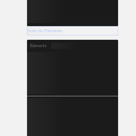
Suite du Palmarès
Palmarès