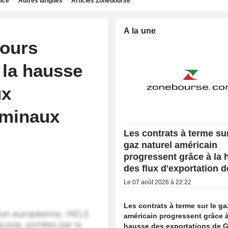
dice
Autres langues
Articles Zonebourse
A la une
cours
 la hausse
ux
rminaux
Les contrats à terme sur
gaz naturel américain
progressent grâce à la
des flux d'exportation 
Le 07 août 2026 à 22:22
Les contrats à terme sur le ga
américain progressent grâce à
hausse des exportations de 