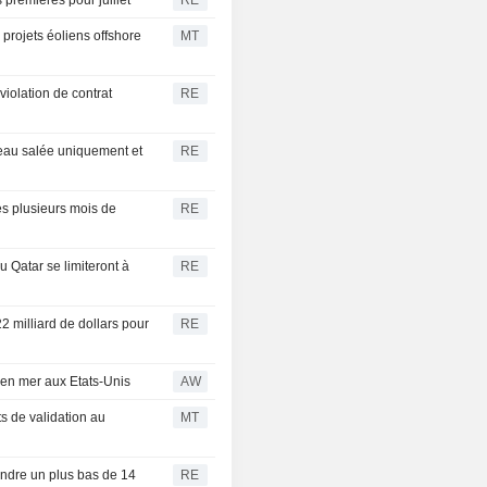
premières pour juillet
RE
 projets éoliens offshore
MT
iolation de contrat
RE
'eau salée uniquement et
RE
rès plusieurs mois de
RE
 Qatar se limiteront à
RE
2 milliard de dollars pour
RE
 en mer aux Etats-Unis
AW
 de validation au
MT
eindre un plus bas de 14
RE