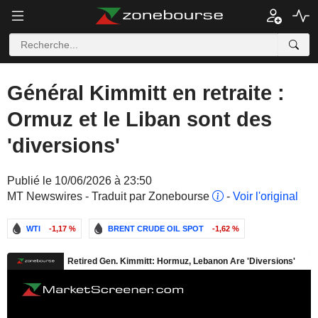
Général Kimmitt en retraite :
Ormuz et le Liban sont des
'diversions'
Publié le 10/06/2026 à 23:50
MT Newswires - Traduit par Zonebourse
-
Voir l'original
WTI
-1,17 %
BRENT CRUDE OIL SPOT
-1,62 %