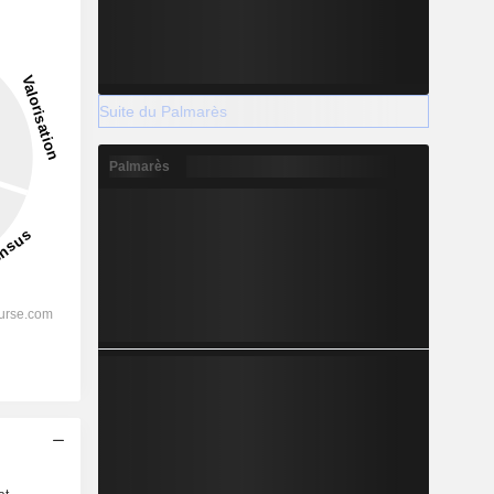
Suite du Palmarès
Palmarès
s