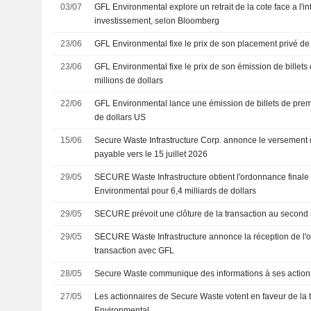
03/07
GFL Environmental explore un retrait de la cote face a l'in
investissement, selon Bloomberg
23/06
GFL Environmental fixe le prix de son placement privé de 
23/06
GFL Environmental fixe le prix de son émission de billet
millions de dollars
22/06
GFL Environmental lance une émission de billets de prem
de dollars US
15/06
Secure Waste Infrastructure Corp. annonce le versement d
payable vers le 15 juillet 2026
29/05
SECURE Waste Infrastructure obtient l'ordonnance finale
Environmental pour 6,4 milliards de dollars
29/05
SECURE prévoit une clôture de la transaction au second
29/05
SECURE Waste Infrastructure annonce la réception de l'o
transaction avec GFL
28/05
Secure Waste communique des informations à ses action
27/05
Les actionnaires de Secure Waste votent en faveur de la
Environmental