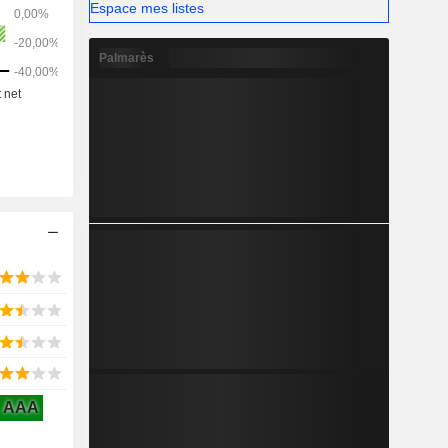
Espace mes listes
le biais de
kage.
Palmarès
AAA