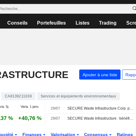
Conseils
Portefeuilles
Listes
Trading
Scr
RASTRUCTURE
Ajouter à une liste
Rapp
CA8139211038
Services et équipements environnementaux
ria. 5j.
Varia. 1 janv.
29/07
SECURE Waste Infrastructure Corp. publie ses résultats pour le deuxième trimestre et le premier semestre clos le 30 juin 2026
,37 %
+40,76 %
29/07
SECURE Waste Infrastructure : bénéfice et chiffre d'affaires supérieurs aux attentes au T2 ; les perspectives d'EBITDA pour 2026 sont maintenues
Société
Finances
Valorisation
Consensus
Ratings