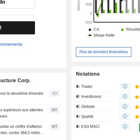
dIn
liquides dérivés du gaz naturel, par 
transactions, de mélanges et de stoc
l
abonnements
Plus de données financières
Notations
ructure Corp.
Trader
our le deuxième trimestre
CI
Investisseur
Globale
es supérieurs aux attentes
MT
enues
Qualité
ESG MSCI
lie un chiffre d'affaires
MT
tre, contre 368,5 millions