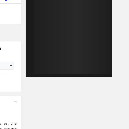
e
p est une