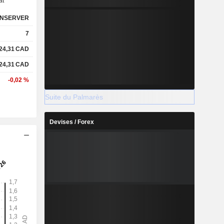
at
NSERVER
7
24,31
CAD
24,31
CAD
-0,02 %
Suite du Palmarès
Devises / Forex