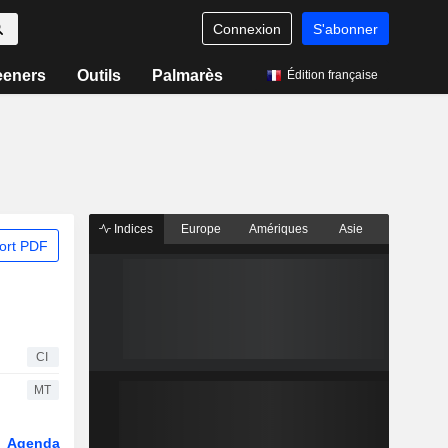
Connexion
S'abonner
eeners
Outils
Palmarès
Édition française
Indices
Europe
Amériques
Asie
ort PDF
CI
MT
Agenda
Secteur
Dérivés