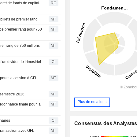
teret de fonds de capital-
RE
billets de premier rang
MT
s de premier rang pour 750
MT
ier rang de 750 millions
MT
'un dividende trimestriel
CI
 pour sa cession à GFL
MT
 semestre 2026
MT
Plus de notations
rdonnance finale pour la
MT
naires
CI
Consensus des Analyste
 transaction avec GFL
MT