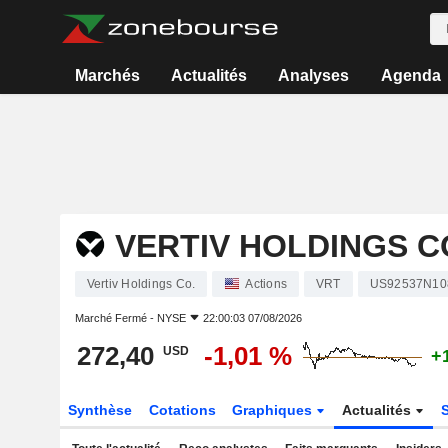
Marchés
Actualités
Analyses
Agenda
VERTIV HOLDINGS C
Vertiv Holdings Co.
Actions
VRT
US92537N10
Marché Fermé -
NYSE
22:00:03 07/08/2026
272,40
-1,01 %
USD
+
Synthèse
Cotations
Graphiques
Actualités