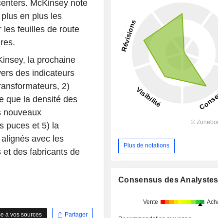
acenters. McKinsey note
 plus en plus les
 les feuilles de route
res.
insey, la prochaine
vers des indicateurs
transformateurs, 2)
e que la densité des
s nouveaux
es puces et 5) la
 alignés avec les
Plus de notations
 et des fabricants de
Consensus des Analyste
Vente
Ach
e à vos sources
Partager