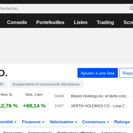
Conseils
Portefeuilles
Listes
Trading
Scr
O.
Ajouter à une liste
Rapp
81
Equipements et composants électriques
Varia. 5j.
Varia. 1 janv.
04/08
Bitzero Holdings Inc. et Vertiv concluent un partenariat pour renforcer leurs capacités techniques et logistiques
12,76 %
+68,14 %
31/07
VERTIV HOLDINGS CO. : Loop Capital optimiste sur le dossier
Société
Finances
Valorisation
Consensus
Ratings