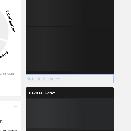
Suite du Palmarès
Devises / Forex
s
at