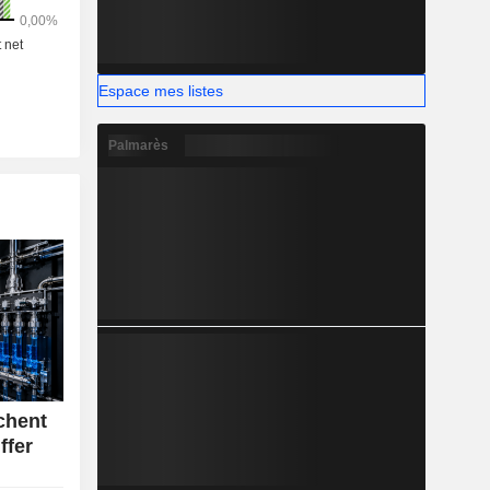
Espace mes listes
Palmarès
chent
ffer