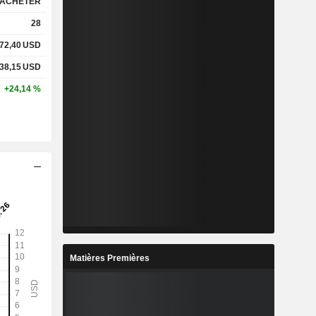
ACHETER
28
72,40
USD
38,15
USD
+24,14 %
Matières Premières