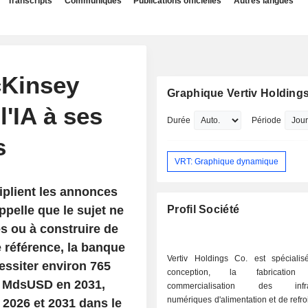
Transcripts
Communiqués
Publications officielles
Autres langues
cKinsey
Graphique Vertiv Holding
'IA à ses
Durée
Période
s
VRT: Graphique dynamique
iplient les annonces
pelle que le sujet ne
Profil Société
s ou à construire de
 référence, la banque
Vertiv Holdings Co. est spéciali
cessiter environ 765
conception, la fabricati
0 MdsUSD en 2031,
commercialisation des infras
numériques d'alimentation et de refr
2026 et 2031 dans le