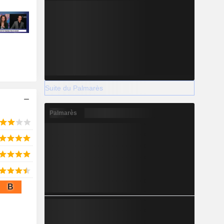
Suite du Palmarès
Palmarès
B