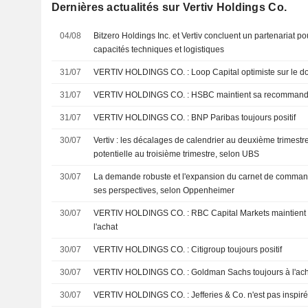
Dernières actualités sur Vertiv Holdings Co.
04/08
Bitzero Holdings Inc. et Vertiv concluent un partenariat po
capacités techniques et logistiques
31/07
VERTIV HOLDINGS CO. : Loop Capital optimiste sur l
31/07
VERTIV HOLDINGS CO. : HSBC maintient sa reco
31/07
VERTIV HOLDINGS CO. : BNP Paribas toujours positif
30/07
Vertiv : les décalages de calendrier au deuxième trimestr
potentielle au troisième trimestre, selon UBS
30/07
La demande robuste et l'expansion du carnet de command
ses perspectives, selon Oppenheimer
30/07
VERTIV HOLDINGS CO. : RBC Capital Markets maintient sa recommandation à
l'achat
30/07
VERTIV HOLDINGS CO. : Citigroup toujours positif
30/07
VERTIV HOLDINGS CO. : Goldman Sachs toujours à l'a
30/07
VERTIV HOLDINGS CO. : Jefferies & Co. n'est pas 