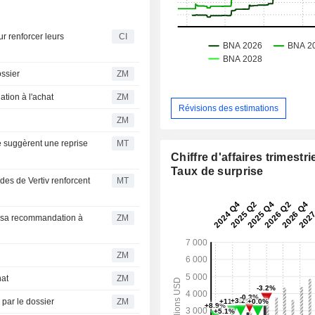
ur renforcer leurs
CI
e dossier
ZM
mmandation à l'achat
ZM
Révisions des estimations
ZM
e suggèrent une reprise
MT
Chiffre d'affaires trimestrie
Taux de surprise
es de Vertiv renforcent
MT
ZM
ZM
chat
ZM
inspiré par le dossier
ZM