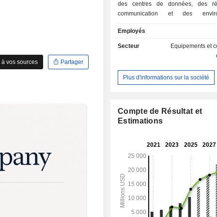
des centres de données, des r
communication et des enviro
industriels. La répartition géographique du CA
Employés
est la suivante : Etats-Unis (58,
Pacifique (19,7%), Europe (14,4%)
Secteur
Equipements et 
latine et Canada (4,3%), Moyen-
 à vos sources
Partager
Afrique (2,8%).
Plus d'informations sur la société
Compte de Résultat et
Estimations