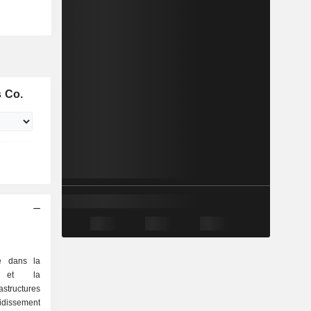
s Co.
sé dans la
on et la
tructures
oidissement