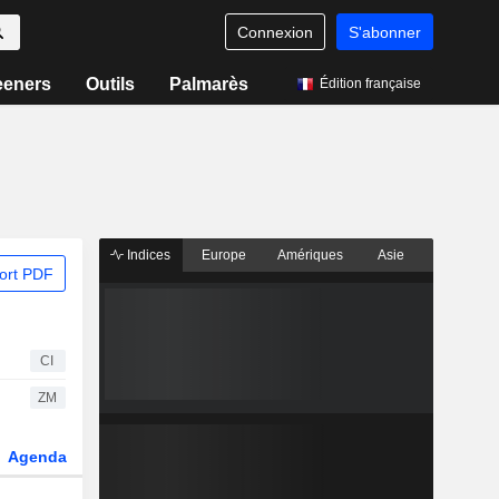
Connexion
S'abonner
eeners
Outils
Palmarès
Édition française
Indices
Europe
Amériques
Asie
ort PDF
CI
ZM
Agenda
Secteur
Dérivés
Fonds et ETFs