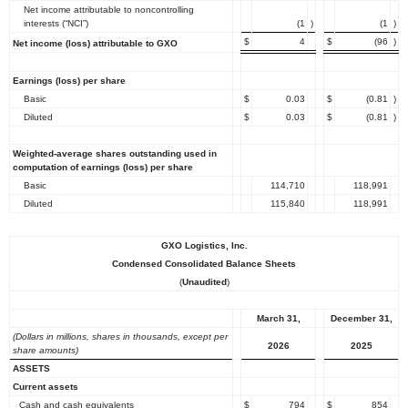
Net income attributable to noncontrolling
interests (“NCI”)
(1
)
(1
)
$
4
$
(96
)
Net income (loss) attributable to GXO
Earnings (loss) per share
Basic
$
0.03
$
(0.81
)
Diluted
$
0.03
$
(0.81
)
Weighted-average shares outstanding used in
computation of earnings (loss) per share
Basic
114,710
118,991
Diluted
115,840
118,991
GXO Logistics, Inc.
Condensed Consolidated Balance Sheets
(
Unaudited
)
March 31,
December 31,
(Dollars in millions, shares in thousands, except per
2026
2025
share amounts)
ASSETS
Current assets
Cash and cash equivalents
$
794
$
854