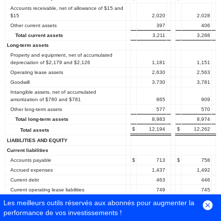
Accounts receivable, net of allowance of $15 and
$15
2,020
2,028
Other current assets
397
406
Total current assets
3,211
3,288
Long-term assets
Property and equipment, net of accumulated
depreciation of $2,179 and $2,126
1,181
1,151
Operating lease assets
2,630
2,563
Goodwill
3,730
3,781
Intangible assets, net of accumulated
amortization of $780 and $781
865
909
Other long-term assets
577
570
Total long-term assets
8,983
8,974
$
12,194
$
12,262
Total assets
LIABILITIES AND EQUITY
Current liabilities
Accounts payable
$
713
$
758
Accrued expenses
1,437
1,492
Current debt
463
446
Current operating lease liabilities
749
745
Other current liabilities
413
434
Les meilleurs outils réservés aux abonnés pour augmenter la
Total current liabilities
3,775
3,875
performance de vos investissements !
Long-term liabilities