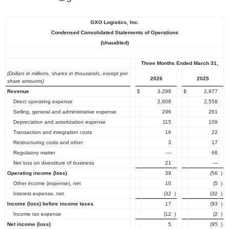
GXO Logistics, Inc.
Condensed Consolidated Statements of Operations
(Unaudited)
Three Months Ended March 31,
(Dollars in millions, shares in thousands, except per
2026
2025
share amounts)
Revenue
$
3,298
$
2,977
Direct operating expense
2,808
2,558
Selling, general and administrative expense
296
261
Depreciation and amortization expense
115
109
Transaction and integration costs
16
22
Restructuring costs and other
3
17
Regulatory matter
—
66
Net loss on divestiture of business
21
—
Operating income (loss)
39
(56
)
Other income (expense), net
10
(5
)
Interest expense, net
(32
)
(32
)
Income (loss) before income taxes
17
(93
)
Income tax expense
(12
)
(2
)
Net income (loss)
5
(95
)