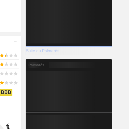
Suite du Palmarès
Palmarès
BBB