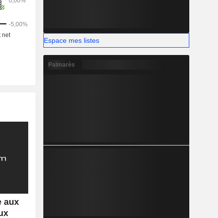
Espace mes listes
Palmarès
e aux
ux