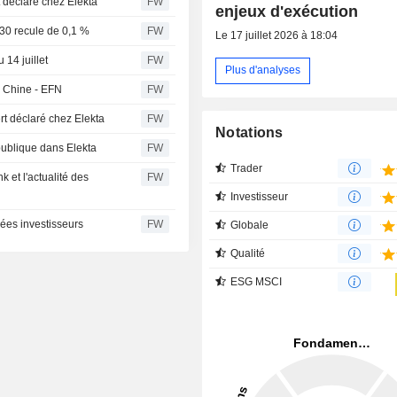
déclaré chez Elekta
FW
enjeux d'exécution
30 recule de 0,1 %
FW
Le 17 juillet 2026 à 18:04
14 juillet
FW
Plus d'analyses
en Chine - EFN
FW
t déclaré chez Elekta
FW
Notations
ublique dans Elekta
FW
Trader
 et l'actualité des
FW
Investisseur
nées investisseurs
FW
Globale
Qualité
ESG MSCI