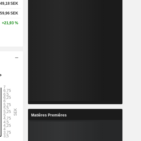
49,18
SEK
59,96
SEK
+21,93 %
Matières Premières