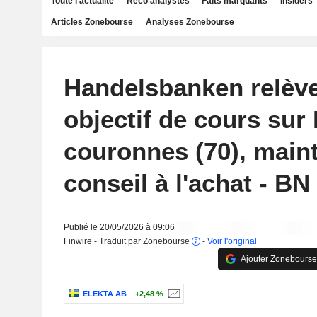
Toute l'actualité
Reco analystes
Faits marquants
Insiders
Articles Zonebourse
Analyses Zonebourse
Handelsbanken relèv
objectif de cours sur 
couronnes (70), maint
conseil à l'achat - BN
Publié le 20/05/2026 à 09:06
Finwire - Traduit par Zonebourse
-
Voir l'original
Ajouter Zonebourse
ELEKTA AB
+2,48 %