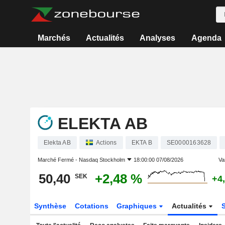
Marchés
Actualités
Analyses
Agenda
ELEKTA AB
Elekta AB
Actions
EKTA B
SE0000163628
Marché Fermé -
Nasdaq Stockholm
18:00:00 07/08/2026
Var
50,40
+2,48 %
SEK
+4
Synthèse
Cotations
Graphiques
Actualités