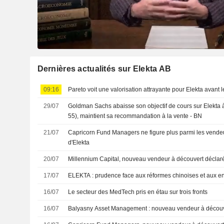
Dernières actualités sur Elekta AB
09:16
Pareto voit une valorisation attrayante pour Elekta avant l
29/07
Goldman Sachs abaisse son objectif de cours sur Elekta 
55), maintient sa recommandation à la vente - BN
21/07
Capricorn Fund Managers ne figure plus parmi les vende
d'Elekta
20/07
Millennium Capital, nouveau vendeur à découvert déclar
17/07
ELEKTA : prudence face aux réformes chinoises et aux
16/07
Le secteur des MedTech pris en étau sur trois fronts
16/07
Balyasny Asset Management : nouveau vendeur à découve