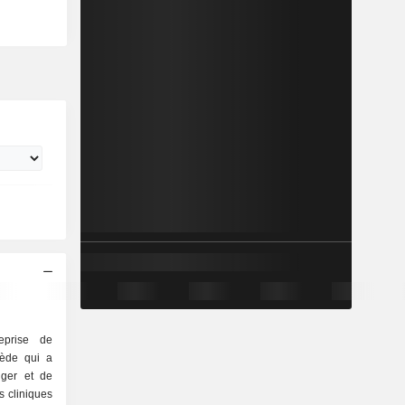
eprise de
uède qui a
nger et de
s cliniques