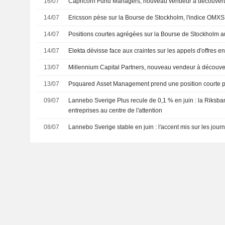
16/07
Capricorn Fund Managers, nouveau vendeur à découvert 
14/07
Ericsson pèse sur la Bourse de Stockholm, l'indice OMXS
14/07
Positions courtes agrégées sur la Bourse de Stockholm au 
14/07
Elekta dévisse face aux craintes sur les appels d'offres 
13/07
Millennium Capital Partners, nouveau vendeur à découver
13/07
Psquared Asset Management prend une position courte p
09/07
Lannebo Sverige Plus recule de 0,1 % en juin : la Riksbank
entreprises au centre de l'attention
08/07
Lannebo Sverige stable en juin : l'accent mis sur les jour