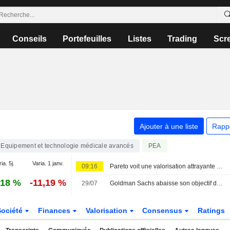
Conseils
Portefeuilles
Listes
Trading
Scr
Ajouter à une liste
Rapp
Equipement et technologie médicale avancés
PEA
ia. 5j.
Varia. 1 janv.
09:16
Pareto voit une valorisation attrayante pour Elekta avant le T1 – achat réitéré
,18 %
-11,19 %
29/07
Goldman Sachs abaisse son objectif de cours sur Elekta à 50 couronnes (contre 55), maintient sa recommandation à la vente - BN
Société
Finances
Valorisation
Consensus
Ratings