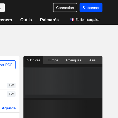
Connexion
S'abonner
eeners
Outils
Palmarès
Édition française
Indices
Europe
Amériques
Asie
ort PDF
FW
FW
Agenda
Secteur
Dérivés
Fonds et ETFs