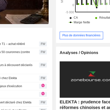
Plus de données financières
e T1 – achat réitéré
FW
à 50 couronnes (contre
FW
Analyses / Opinions
urs à découvert déclarés
FW
é chez Elekta
FW
 enjeux d'exécution
ELEKTA : prudence fac
rt déclaré chez Elekta
FW
réformes chinoises et a