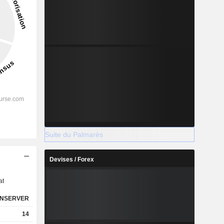
Suite du Palmarès
s
Devises / Forex
at
NSERVER
14