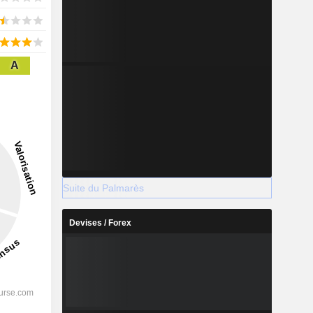
A
Suite du Palmarès
Devises / Forex