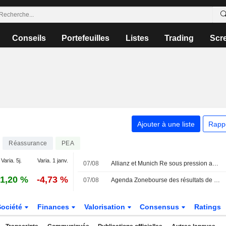
Conseils
Portefeuilles
Listes
Trading
Scr
Ajouter à une liste
Rapp
Réassurance
PEA
Varia. 5j.
Varia. 1 janv.
07/08
Allianz et Munich Re sous pression après leurs résultats et perspectives
1,20 %
-4,73 %
07/08
Agenda Zonebourse des résultats de sociétés : semaine du 10 au 14 août 2026
Société
Finances
Valorisation
Consensus
Ratings