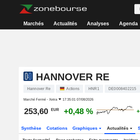
Marchés
Actualités
Analyses
Agenda
HANNOVER RE
Hannover Re
Actions
HNR1
DE0008402215
Marché Fermé -
Xetra
17:35:01 07/08/2026
253,60
+0,48 %
EUR
+
Synthèse
Cotations
Graphiques
Actualités