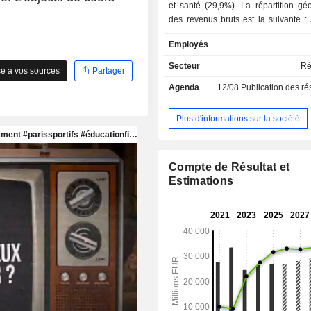
et santé (29,9%). La répartition géographique
des revenus bruts est la suivante :
(5,6%), Royaume-Uni (14,2%), Europ
Employés
Amérique du Nord (46,8%), Asie
Australie (5,5%), Afrique (2%) et autr
Secteur
Ré
e à vos sources
Partager
Agenda
12/08
Publication des résultat
Plus d'informations sur la société
Compte de Résultat et
Estimations