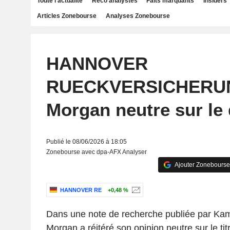
Toute l'actualité
Reco analystes
Faits marquants
Insiders
Articles Zonebourse
Analyses Zonebourse
HANNOVER
RUECKVERSICHERUN
Morgan neutre sur le 
Publié le 08/06/2026 à 18:05
Zonebourse avec dpa-AFX Analyser
Ajouter Zonebourse
HANNOVER RE
+0,48 %
Dans une note de recherche publiée par Ka
Morgan a réitéré son opinion neutre sur le titr