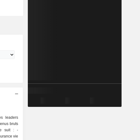
es leaders
enus bruts
 suit : -