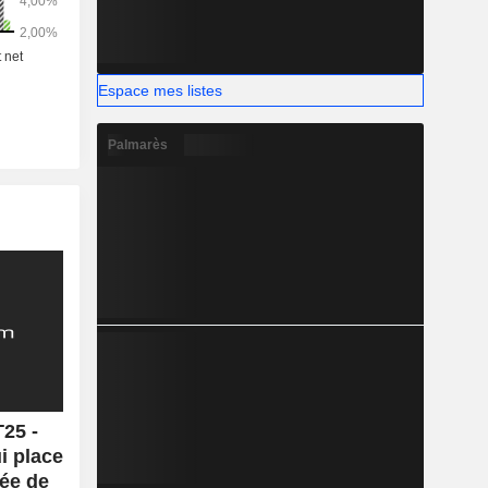
Espace mes listes
Palmarès
25 -
i place
tée de