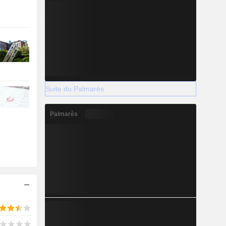
Suite du Palmarès
Palmarès