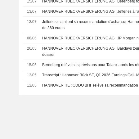
15/07
HANNOVER RUECKVERSICHERUNG A
13/07
HANNOVER RUECKVERSICHERUNG AG : Jeffe
13/07
Jefferies maintient sa recommandation d'achat sur Hanno
de 360 euros
08/06
HANNOVER RUECKVERSICHERUN
26/05
HANNOVER RUECKVERSICHERUNG AG : Barclays toujours à vendre sur le
dossier
15/05
Berenberg relève ses prévisions pour Talanx après les ré
13/05
Transcript : Hannover Rück SE, Q1 2026 Earnings Call, 
12/05
HANNOVER RE : ODDO BHF relève sa recommandatio