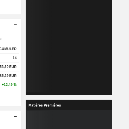
s
at
CUMULER
14
53,60
EUR
85,29
EUR
+12,49 %
Matières Premières