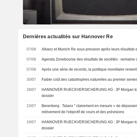
Dernières actualités sur Hannover Re
07/08
Allianz et Munich Re sous pression après leurs résultats 
07/08
Agenda Zonebourse des résultats de sociétés : semaine 
07/08
Après une série de records, la politique monétaire revient 
30/07
Faible coût des catastrophes naturelles au premier semes
28/07
HANNOVER RUECKVERSICHERUNG AG : JP Morgan toujours neutre sur le
dossier
23/07
Berenberg : Talanx " clairement en mesure » de dépasser 
relèvement de l'objectif de cours et des prévisions
16/07
HANNOVER RUECKVERSICHERUNG AG : JP Morgan toujours neutre sur le
dossier