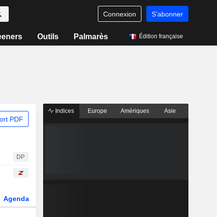
Connexion
S'abonner
eeners
Outils
Palmarès
Édition française
Indices
Europe
Amériques
Asie
ort PDF
DP
Agenda
Secteur
Dérivés
Fonds et ETFs