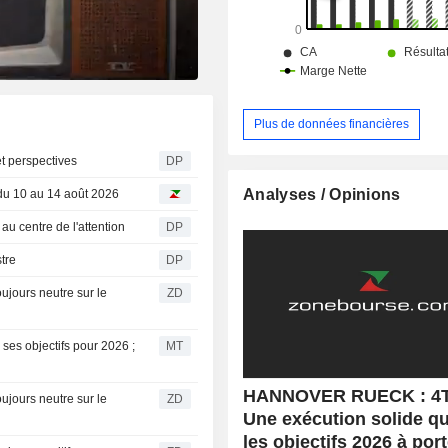
Plus de données financières
et perspectives
DP
Analyses / Opinions
du 10 au 14 août 2026
au centre de l'attention
DP
tre
DP
ZD
ses objectifs pour 2026 ;
MT
HANNOVER RUECK : 4T
ZD
Une exécution solide qu
les objectifs 2026 à por