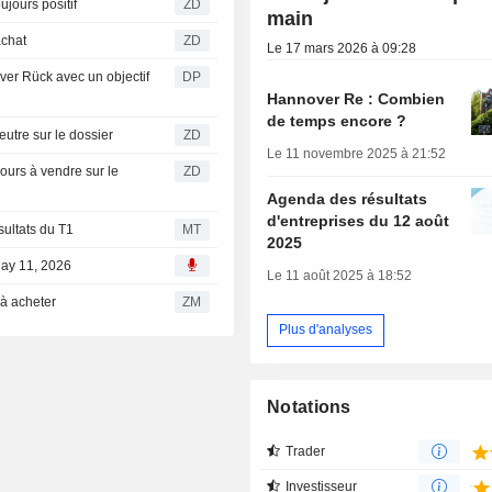
G : Berenberg toujours positif
ZD
main
ries à l'achat
ZD
Le 17 mars 2026 à 09:28
ver Rück avec un objectif
DP
Hannover Re : Combien
de temps encore ?
G AG : JP Morgan neutre sur le dossier
ZD
Le 11 novembre 2025 à 21:52
ZD
Agenda des résultats
d'entreprises du 12 août
sultats du T1
MT
2025
May 11, 2026
Le 11 août 2025 à 18:52
n à acheter
ZM
Plus d'analyses
Notations
Trader
Investisseur