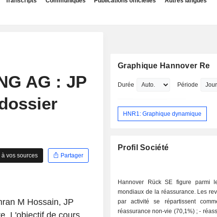
Transcripts
Communiqués
Publications officielles
Autres langues
Graphique Hannover Re
G AG : JP
Durée
Période
dossier
HNR1: Graphique dynamique
Profil Société
 à vos sources
Partager
Hannover Rück SE figure parmi l
mondiaux de la réassurance. Les rev
mran M Hossain, JP
par activité se répartissent comme
réassurance non-vie (70,1%) ; - réassurance vie
e. L'objectif de cours