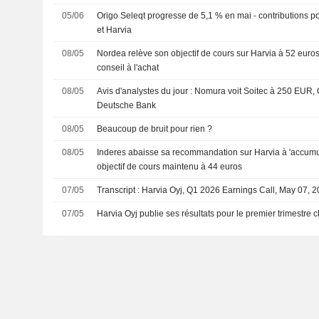
05/06
Origo Seleqt progresse de 5,1 % en mai - contributions p
et Harvia
08/05
Nordea relève son objectif de cours sur Harvia à 52 euros
conseil à l'achat
08/05
Avis d'analystes du jour : Nomura voit Soitec à 250 EUR
Deutsche Bank
08/05
Beaucoup de bruit pour rien ?
08/05
Inderes abaisse sa recommandation sur Harvia à 'accumule
objectif de cours maintenu à 44 euros
07/05
Transcript : Harvia Oyj, Q1 2026 Earnings Call, May 07, 
07/05
Harvia Oyj publie ses résultats pour le premier trimestre 