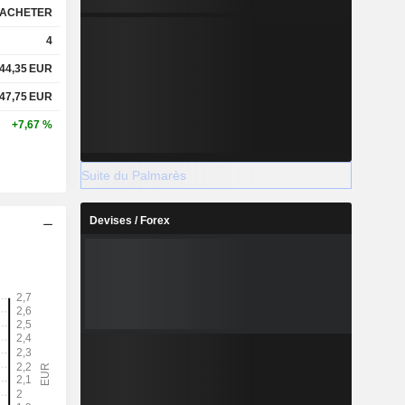
ACHETER
4
44,35
EUR
47,75
EUR
+7,67 %
Suite du Palmarès
Devises / Forex