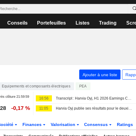
Conseils
Portefeuilles
Listes
Trading
Scr
Ajouter à une liste
Rapp
Equipements et composants électriques
PEA
ès clôture
21:59:59
16:56
Transcript : Harvia Oyj, H1 2026 Earnings Call, Aug 06, 2026
,28
-0,17 %
11:05
Harvia Oyj publie ses résultats pour le deuxième trimestre et le premier semestre clos le 30 juin 2026
Société
Finances
Valorisation
Consensus
Ratings