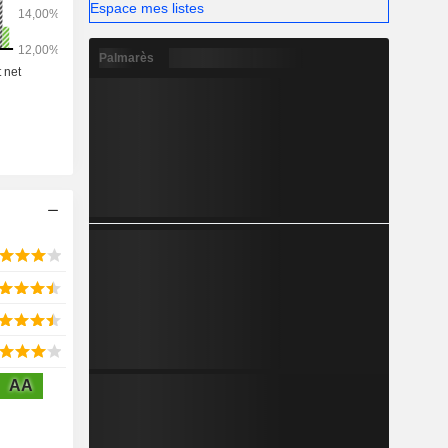
Espace mes listes
Palmarès
AA