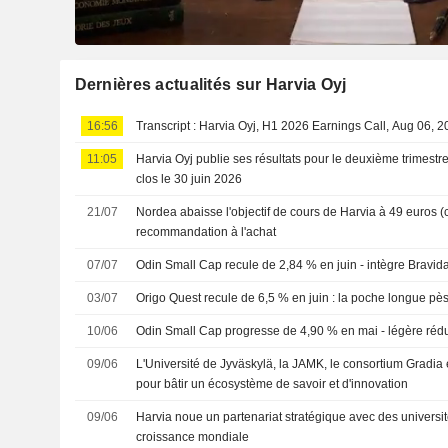
Dernières actualités sur Harvia Oyj
16:56
Transcript : Harvia Oyj, H1 2026 Earnings Call, Aug 06, 
11:05
Harvia Oyj publie ses résultats pour le deuxième trimestr
clos le 30 juin 2026
21/07
Nordea abaisse l'objectif de cours de Harvia à 49 euros (c
recommandation à l'achat
07/07
Odin Small Cap recule de 2,84 % en juin - intègre Bravid
03/07
Origo Quest recule de 6,5 % en juin : la poche longue pè
10/06
Odin Small Cap progresse de 4,90 % en mai - légère rédu
09/06
L'Université de Jyväskylä, la JAMK, le consortium Gradia 
pour bâtir un écosystème de savoir et d'innovation
09/06
Harvia noue un partenariat stratégique avec des universit
croissance mondiale