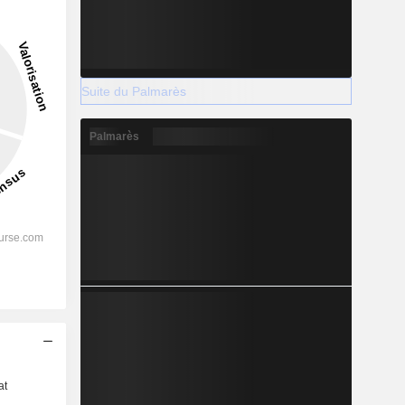
Suite du Palmarès
Palmarès
s
at