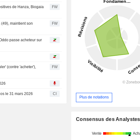
ositives de Hanza, Biogaia
FW
 (49), maintient son
FW
, Oddo passe acheteur sur
r' (contre 'acheter'),
FW
2026
clos le 31 mars 2026
CI
Plus de notations
Consensus des Analyste
Vente
Ach