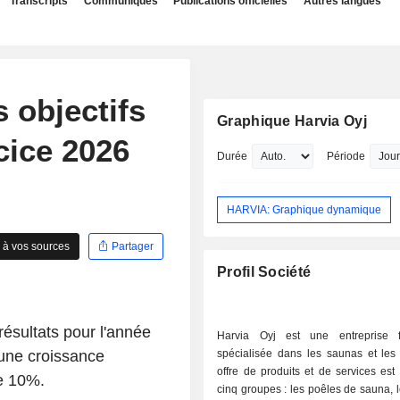
Transcripts
Communiqués
Publications officielles
Autres langues
 objectifs
Graphique Harvia Oyj
cice 2026
Durée
Période
HARVIA: Graphique dynamique
 à vos sources
Partager
Profil Société
ésultats pour l'année
Harvia Oyj est une entreprise f
 une croissance
spécialisée dans les saunas et les
offre de produits et de services est
de 10%.
cinq groupes : les poêles de sauna, 