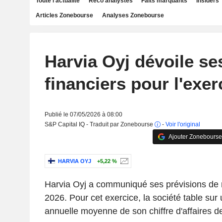
Toute l'actualité
Reco analystes
Faits marquants
Insiders
Articles Zonebourse
Analyses Zonebourse
Harvia Oyj dévoile ses
financiers pour l'exer
Publié le 07/05/2026 à 08:00
S&P Capital IQ - Traduit par Zonebourse
-
Voir l'original
Ajouter Zonebourse
HARVIA OYJ
+5,22 %
Harvia Oyj a communiqué ses prévisions de r
2026. Pour cet exercice, la société table sur
annuelle moyenne de son chiffre d'affaires 