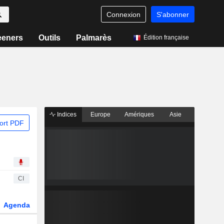
Connexion
S'abonner
eeners
Outils
Palmarès
Édition française
Indices
Europe
Amériques
Asie
ort PDF
CI
Agenda
Secteur
Dérivés