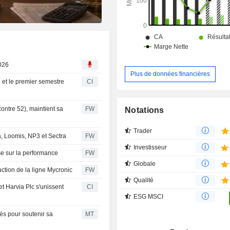
2026
Plus de données financières
e et le premier semestre
CI
ontre 52), maintient sa
FW
Notations
Trader
a, Loomis, NP3 et Sectra
FW
Investisseur
se sur la performance
FW
Globale
ction de la ligne Mycronic
FW
Qualité
et Harvia Plc s'unissent
CI
ESG MSCI
és pour soutenir sa
MT