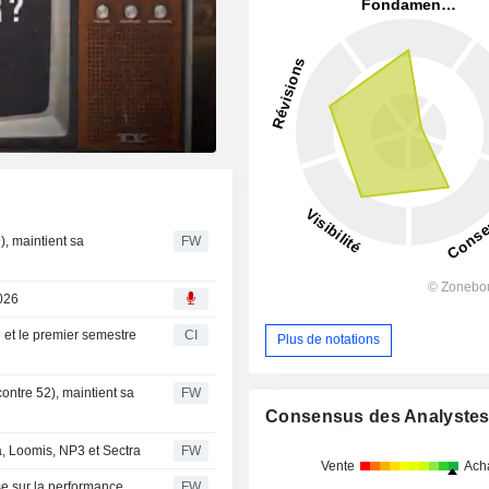
), maintient sa
FW
2026
e et le premier semestre
CI
Plus de notations
ontre 52), maintient sa
FW
Consensus des Analyste
a, Loomis, NP3 et Sectra
FW
Vente
Ach
se sur la performance
FW