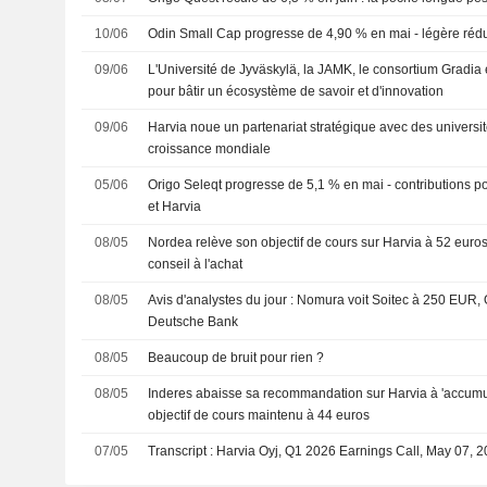
10/06
Odin Small Cap progresse de 4,90 % en mai - légère rédu
09/06
L'Université de Jyväskylä, la JAMK, le consortium Gradia 
pour bâtir un écosystème de savoir et d'innovation
09/06
Harvia noue un partenariat stratégique avec des universit
croissance mondiale
05/06
Origo Seleqt progresse de 5,1 % en mai - contributions p
et Harvia
08/05
Nordea relève son objectif de cours sur Harvia à 52 euros
conseil à l'achat
08/05
Avis d'analystes du jour : Nomura voit Soitec à 250 EUR
Deutsche Bank
08/05
Beaucoup de bruit pour rien ?
08/05
Inderes abaisse sa recommandation sur Harvia à 'accumule
objectif de cours maintenu à 44 euros
07/05
Transcript : Harvia Oyj, Q1 2026 Earnings Call, May 07, 