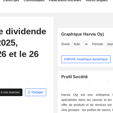
Transcripts
Communiqués
Publications officielles
Autres langues
e dividende
Graphique Harvia Oyj
2025,
Durée
Période
6 et le 26
HARVIA: Graphique dynamique
Profil Société
 à vos sources
Partager
Harvia Oyj est une entreprise f
spécialisée dans les saunas et les
offre de produits et de services est
cinq groupes : les poêles de sauna, 