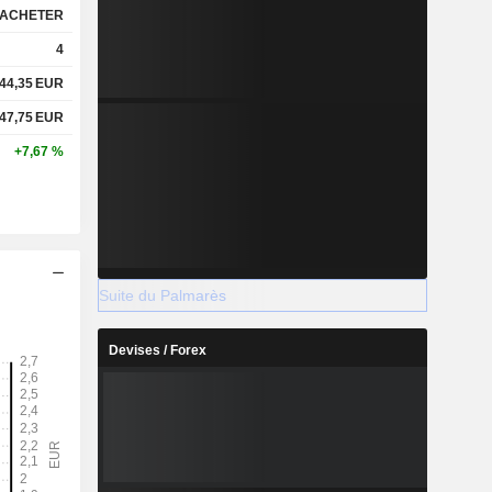
ACHETER
4
44,35
EUR
47,75
EUR
+7,67 %
Suite du Palmarès
Devises / Forex