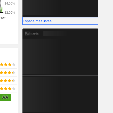
Espace mes listes
Palmarès
AA