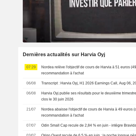
Dernières actualités sur Harvia Oyj
07:29
Nordea relève l'objectif de cours de Harvia à 51 euros (49
recommandation à l'achat
06/08
Transcript : Harvia Oyj, H1 2026 Earnings Call, Aug 06, 
06/08
Harvia Oyj publie ses résultats pour le deuxième trimestr
clos le 30 juin 2026
21/07
Nordea abaisse l'objectif de cours de Harvia à 49 euros (c
recommandation à l'achat
07/07
Odin Small Cap recule de 2,84 % en juin - intègre Bravid
03/07
Origo Quest recule de 6,5 % en juin : la poche longue pè