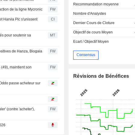
Recommandation moyenne
ction de la ligne Mycronic
FW
Nombre d'Analystes
et Harvia Plc s'unissent
CI
Dernier Cours de Cloture
Objectif de cours Moyen
és pour soutenir sa
MT
Ecart / Objectif Moyen
ositives de Hanza, Biogaia
FW
Consensus
 (49), maintient son
FW
Révisions de Bénéfices
, Oddo passe acheteur sur
r' (contre 'acheter'),
FW
2026