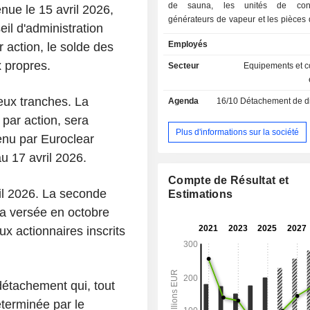
de sauna, les unités de cont
ue le 15 avril 2026,
générateurs de vapeur et les pièces
il d'administration
les services et autres produits. 
Employés
 action, le solde des
comprennent des produits pour l
saunas, les saunas familiaux et 
x propres.
Secteur
Equipements et 
commerciaux. Les cabines 
comprennent les cabines infrarou
eux tranches. La
Agenda
16/10
Détachement de dividende
cabines de vapeur. Les autres
comprennent des modules de spa, 
par action, sera
de contrôle numérique et divers acc
Plus d'informations sur la société
tenu par Euroclear
sauna adaptés aux différentes c
u 17 avril 2026.
sauna et de spa. En outre, l'entrepr
une gamme de solutions d'intérieur 
Compte de Résultat et
panneaux d'habillage aux haut-par
il 2026. La seconde
Estimations
l'éclairage. Harvia Oyj opère en
ra versée en octobre
Estonie, en Finlande et en Ru
principaux marchés sont la F
x actionnaires inscrits
l'Allemagne, la Russie, la Suède et
Unis. Ses clients sont principa
détaillants et des grossistes qui v
produits aux constructeurs et aux clien
détachement qui, tout
terminée par le