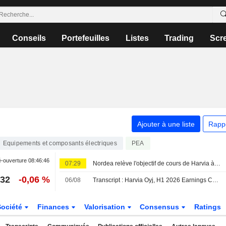
Conseils
Portefeuilles
Listes
Trading
Scr
Ajouter à une liste
Rapp
Equipements et composants électriques
PEA
-ouverture
08:46:46
07:29
Nordea relève l'objectif de cours de Harvia à 51 euros (49), maintient sa recommandation à l'achat
,32
-0,06 %
06/08
Transcript : Harvia Oyj, H1 2026 Earnings Call, Aug 06, 2026
Société
Finances
Valorisation
Consensus
Ratings