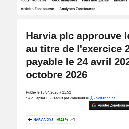
Toute l'actualité
Reco analystes
Faits marquants
Insiders
Articles Zonebourse
Analyses Zonebourse
Harvia plc approuve l
au titre de l'exercice 
payable le 24 avril 202
octobre 2026
Publié le 15/04/2026 à 21:52
S&P Capital IQ - Traduit par Zonebourse
-
Voir l'original
Ajouter Zonebourse
HARVIA OYJ
+5,22 %