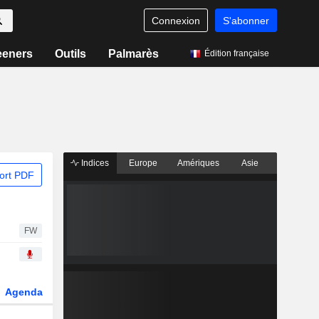
Connexion
S'abonner
eeners
Outils
Palmarès
Édition française
Indices
Europe
Amériques
Asie
ort PDF
FW
Agenda
Secteur
Dérivés