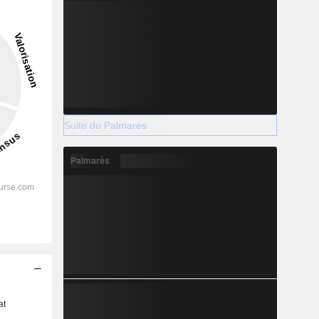
Suite du Palmarès
Palmarès
s
at