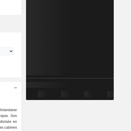
inlandaise
 spas. Son
 divisée en
les cabines