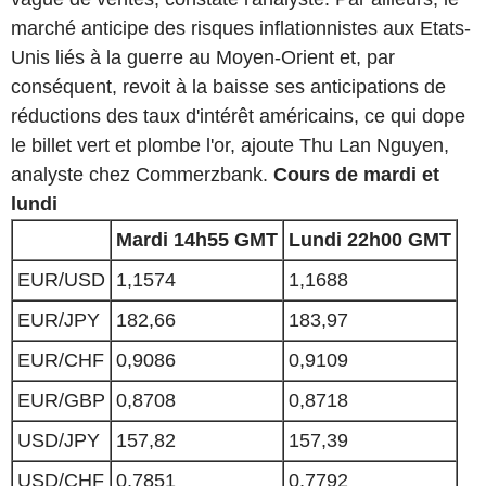
marché anticipe des risques inflationnistes aux Etats-
Unis liés à la guerre au Moyen-Orient et, par
conséquent, revoit à la baisse ses anticipations de
réductions des taux d'intérêt américains, ce qui dope
le billet vert et plombe l'or, ajoute Thu Lan Nguyen,
analyste chez Commerzbank.
Cours de mardi et
lundi
Mardi 14h55 GMT
Lundi 22h00 GMT
EUR/USD
1,1574
1,1688
EUR/JPY
182,66
183,97
EUR/CHF
0,9086
0,9109
EUR/GBP
0,8708
0,8718
USD/JPY
157,82
157,39
USD/CHF
0,7851
0,7792