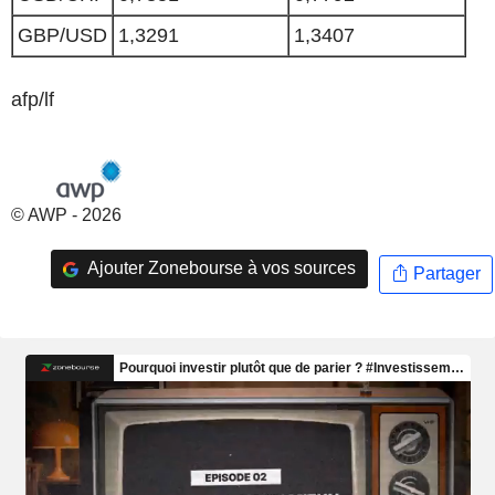
GBP/USD
1,3291
1,3407
afp/lf
© AWP - 2026
Ajouter Zonebourse à vos sources
Partager