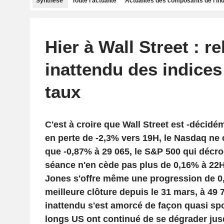
Synthèse
Toute l'actualité
Actualités des composants de l'in
Hier à Wall Street : r
inattendu des indices
taux
C'est à croire que Wall Street est -décidé
en perte de -2,3% vers 19H, le Nasdaq ne 
que -0,87% à 29 065, le S&P 500 qui décro
séance n'en cède pas plus de 0,16% à 22H,
Jones s'offre même une progression de 0
meilleure clôture depuis le 31 mars, à 49
inattendu s'est amorcé de façon quasi spo
longs US ont continué de se dégrader jusqu