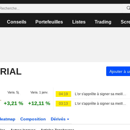
Conseils
Portefeuilles
Listes
Trading
Scr
RIAL
Ajouter à u
Varia. 5j.
Varia. 1 janv.
04:19
L'or s'apprête à signer sa meilleure semaine depuis janvier, les chiffres de l'emploi américain en ligne de mire
+3,21 %
+12,11 %
03:13
L'or s'apprête à signer sa meilleure performance hebdomadaire depuis janvier, les chiffres de l'emploi américain en ligne de mire
Heatmap
Composition
Dérivés