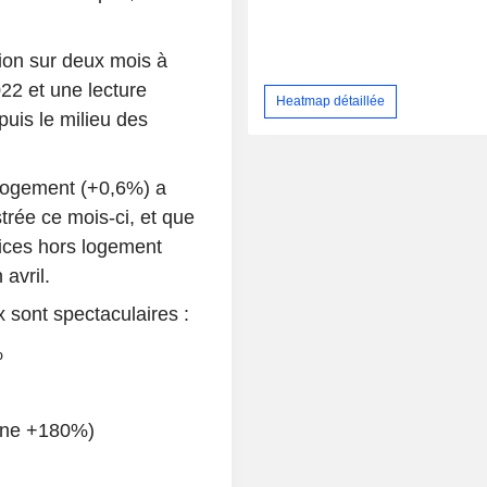
ation sur deux mois à
22 et une lecture
Heatmap détaillée
puis le milieu des
 logement (+0,6%) a
trée ce mois-ci, et que
vices hors logement
avril.
 sont spectaculaires :
%
sène +180%)