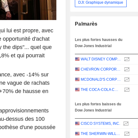
DJI: Graphique dynamique
Palmarès
i lui est propre, avec
 opportunité d'achat
Les plus fortes hausses du
Dow Jones Industrial
 the dips"... quel que
,8% et qui pourrait
WALT DISNEY COMPANY (THE)
CHEVRON CORPORATION
ance, avec -14% sur
MCDONALD'S CORPORATION
ne vague de rachats
THE COCA-COLA COMPANY
s +70% de hausse en
Les plus fortes baisses du
 approvisionnements
Dow Jones Industrial
é au-dessus des 100
CISCO SYSTEMS, INC.
ypothèse d'une poussée
THE SHERWIN-WILLIAMS COMPANY