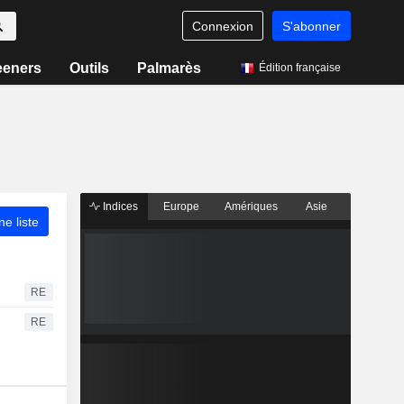
Connexion
S'abonner
eeners
Outils
Palmarès
Édition française
Indices
Europe
Amériques
Asie
ne liste
RE
RE