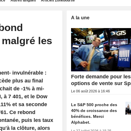
dice
Autres langues
Articles Zonebourse
A la une
ebond
 malgré les
ment- invulnérable :
Forte demande pour les
cède plus au final
options de vente sur S
chait de -1% à mi-
Le 06 août 2026 à 16:46
 à 7 401, et le Dow
,11% et sa seconde
Le S&P 500 proche des
40% de croissance des
 761. Ce rebond
bénéfices. Merci
ntanée, puis les taux
Alphabet.
'à la clôture, alors