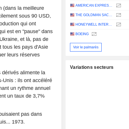
AMERICAN EXPRESS COMPANY
in (dans la meilleure
ficilement sous 90 USD,
THE GOLDMAN SACHS GROUP, INC.
oduction qui ont
HONEYWELL INTERNATIONAL INC.
qui est en "pause" dans
BOEING
Ukraine, et là, pas de
t tous les pays d'Asie
Voir le palmarès
er leurs réserves
Variations secteurs
 dérivés alimente la
Unis : ils ont accéléré
gnant un rythme annuel
ent un taux de 3,7%
 puisaient pas dans
is... 1973.