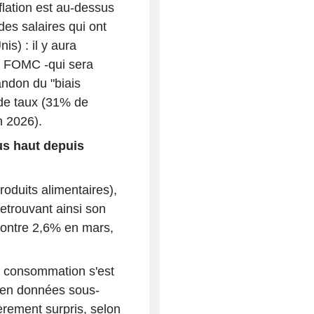
flation est au-dessus
des salaires qui ont
) : il y aura
u FOMC -qui sera
andon du "biais
de taux (31% de
n 2026).
lus haut depuis
oduits alimentaires),
 retrouvant ainsi son
contre 2,6% en mars,
a consommation s'est
 en données sous-
gèrement surpris, selon