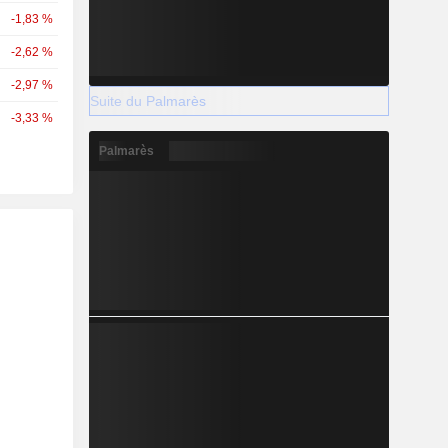
-1,83 %
-2,62 %
-2,97 %
Suite du Palmarès
-3,33 %
Palmarès