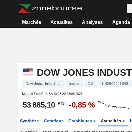
Marchés
Actualités
Analyses
Agenda
DOW JONES INDUST
Dow Jones Industrial
Indice
DJI
US2605661048
Marché Fermé - USA
23:23:20 06/08/2026
53 885,10
-0,85 %
PTS
Synthèse
Cotations
Graphiques
Actualités