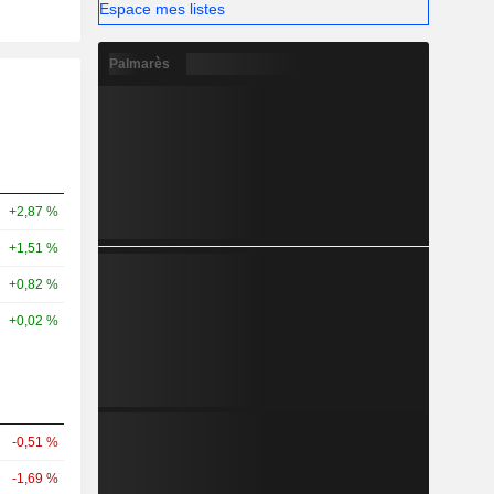
Espace mes listes
Palmarès
+2,87 %
+1,51 %
+0,82 %
+0,02 %
-0,51 %
-1,69 %