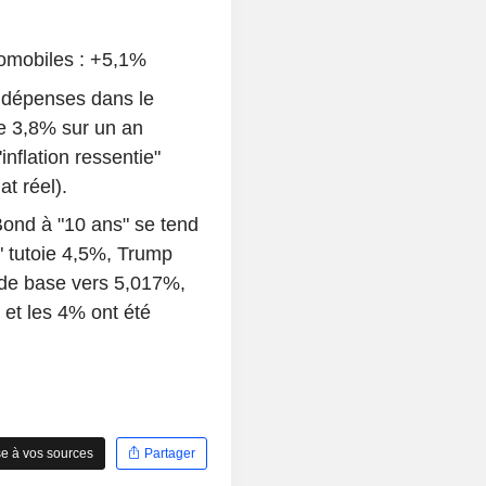
tomobiles : +5,1%
 dépenses dans le
e 3,8% sur un an
nflation ressentie"
at réel).
Bond à "10 ans" se tend
" tutoie 4,5%, Trump
s de base vers 5,017%,
 et les 4% ont été
e à vos sources
Partager