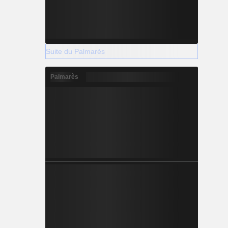
Suite du Palmarès
Palmarès