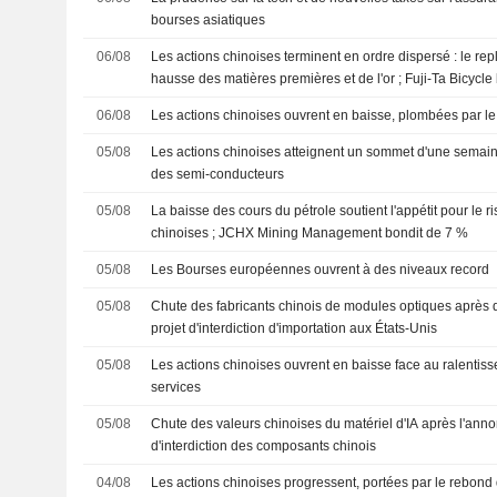
bourses asiatiques
06/08
Les actions chinoises terminent en ordre dispersé : le rep
hausse des matières premières et de l'or ; Fuji-Ta Bicycl
06/08
Les actions chinoises ouvrent en baisse, plombées par l
05/08
Les actions chinoises atteignent un sommet d'une semain
des semi-conducteurs
05/08
La baisse des cours du pétrole soutient l'appétit pour le r
chinoises ; JCHX Mining Management bondit de 7 %
05/08
Les Bourses européennes ouvrent à des niveaux record
05/08
Chute des fabricants chinois de modules optiques après 
projet d'interdiction d'importation aux États-Unis
05/08
Les actions chinoises ouvrent en baisse face au ralentis
services
05/08
Chute des valeurs chinoises du matériel d'IA après l'anno
d'interdiction des composants chinois
04/08
Les actions chinoises progressent, portées par le rebond d