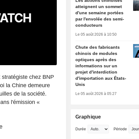
Les actions chinoises
atteignent un sommet
d'une semaine portées
par l'envolée des semi-
conducteurs
Le 05 août 2026 à 10:50
Chute des fabricants
chinois de modules
optiques après des
informations sur un
projet d'interdiction
t stratégiste chez BNP
d'importation aux États-
Unis
oi la Chine demeure
illes de la société.
Le 05 août 2026 à 05:27
ans l'émission «
Graphique
e
Durée
Période