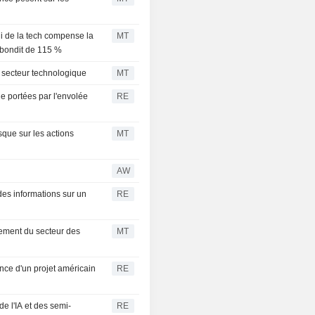
li de la tech compense la
MT
e bondit de 115 %
e secteur technologique
MT
e portées par l'envolée
RE
isque sur les actions
MT
AW
des informations sur un
RE
sement du secteur des
MT
nce d'un projet américain
RE
e l'IA et des semi-
RE