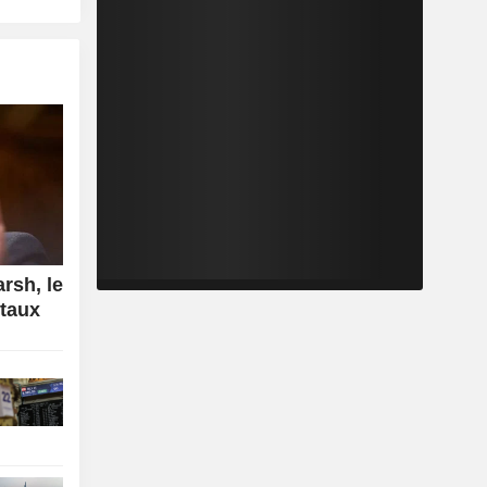
rsh, le
 taux