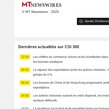
© MT Newswires - 2025
Ajouter Zonebours
Dernières actualités sur CSI 300
12:34
Les chiffres du commerce chinois et les incertitudes dans 
les bourses asiatiques
09:42
La vigueur des exportations porte les actions chinoises 
grimpe de 4 %
06:44
Les bourses de Chine et de Hong Kong progressent, port
exportations
04:36
Les actions chinoises ouvrent en ordre dispersé, les invest
secteurs défensifs
06/08
La prudence sur la tech et de nouvelles taxes sur l'assur