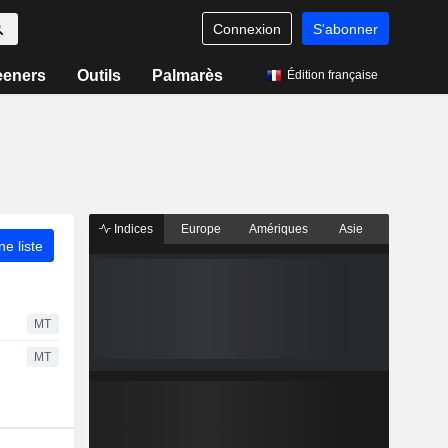
Connexion
S'abonner
eeners
Outils
Palmarès
Édition française
Indices
Europe
Amériques
Asie
ne liste
MT
MT