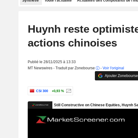
Synthèse
Toute l'actualité
Actualités des composants de l'in
Huynh reste optimiste
actions chinoises
Publié le 28/11/2025 à 13:33
MT Newswires - Traduit par Zonebourse
-
Voir l'original
Ajouter Zonebourse
CSI 300
+0,93 %