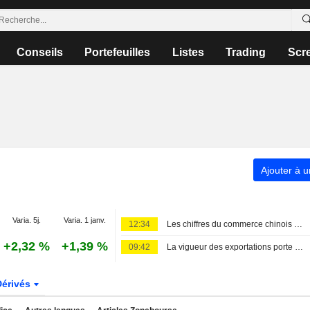
Conseils
Portefeuilles
Listes
Trading
Scr
Ajouter à u
Varia. 5j.
Varia. 1 janv.
12:34
Les chiffres du commerce chinois et les incertitudes dans le Golfe Persique agitent les bourses asiatiques
+2,32 %
+1,39 %
09:42
La vigueur des exportations porte les actions chinoises ; Haisco Pharmaceutical grimpe de 4 %
Dérivés