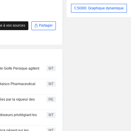
CSI300: Graphique dynamique
e à vos sources
Partager
le Golfe Persique agitent
MT
; Haisco Pharmaceutical
MT
ées par la vigueur des
RE
isseurs privilégiant les
MT
ance pèsent sur les
MT