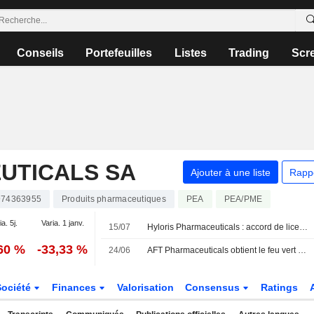
Conseils
Portefeuilles
Listes
Trading
Scr
UTICALS SA
Ajouter à une liste
Rapp
74363955
Produits pharmaceutiques
PEA
PEA/PME
ia. 5j.
Varia. 1 janv.
15/07
Hyloris Pharmaceuticals : accord de licence exclusif pour l'antalgique Maxigesic en Chine
,60 %
-33,33 %
24/06
AFT Pharmaceuticals obtient le feu vert de la FDA américaine pour un essai de phase 3 de son traitement injectable contre la carence en fer
Société
Finances
Valorisation
Consensus
Ratings