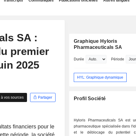
Transcripts
Communiqués
Publications officielles
Autres langues
als SA :
Graphique Hyloris
Pharmaceuticals SA
du premier
Durée
Période
uin 2025
HYL: Graphique dynamique
 à vos sources
Partager
Profil Société
Hyloris Pharmaceuticals SA est u
tats financiers pour le
pharmaceutique spécialisée dans l'ide
et le déblocage du potentiel 
tte période, la société