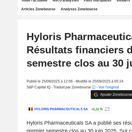
Toute l'actualité
Reco analystes
Faits marquants
Insiders
Articles Zonebourse
Analyses Zonebourse
Hyloris Pharmaceutic
Résultats financiers 
semestre clos au 30 j
Publié le 25/09/2025 à 12:06 - Modifié le 25/09/2025 à 05:24
S&P Capital IQ - Traduit par Zonebourse
-
Voir l'original
Ajouter Zonebourse
HYLORIS PHARMACEUTICALS SA
+1,11 %
Hyloris Pharmaceuticals SA a publié ses résul
premier semestre clos au 30 juin 2025. Sur ce