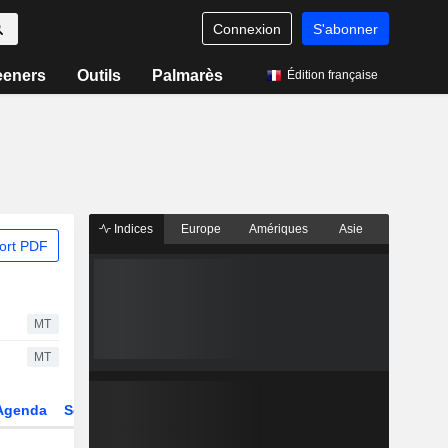
Connexion
S'abonner
eeners
Outils
Palmarès
Édition française
Indices
Europe
Amériques
Asie
ort PDF
MT
MT
Agenda
Secteur
Dérivés