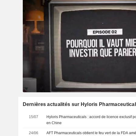
Dernières actualités sur Hyloris Pharmaceutica
15/07
Hyloris Pharmaceuticals : accord de licence exclusif p
en Chine
24/06
AFT Pharmaceuticals obtient le feu vert de la FDA amé