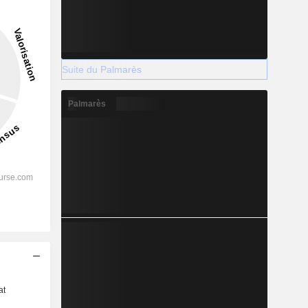
Suite du Palmarès
Palmarès
s
at