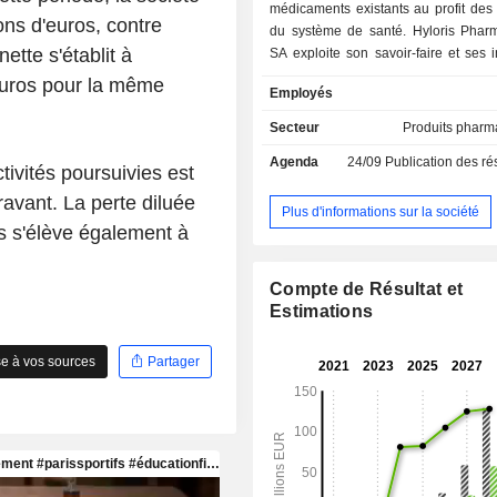
médicaments existants au profit des 
ions d'euros, contre
du système de santé. Hyloris Pharm
ette s'établit à
SA exploite son savoir-faire et ses 
technologiques aux produits pharm
'euros pour la même
Employés
existants et a construit un large port
produits propriétaires qui a le potent
Secteur
Produits pharm
des avantages significatifs par r
Agenda
24/09
Publication des résultat
alternatives actuellement disponibl
ivités poursuivies est
Pharmaceuticals SA dispose actue
avant. La perte diluée
deux produits commercialisés en par
Plus d'informations sur la société
es s'élève également à
Sotalol IV pour le traitement de la f
auriculaire, et Maxigesic® IV, un ant
opiacé pour le traitement de la d
Compte de Résultat et
stratégie de développement de la 
Estimations
concentre principalement sur
réglementaire 505(b)2 de
e à vos sources
Partager
spécifiquement conçue pour les
pharmaceutiques pour lesquels la s
l'efficacité de la molécule ont déjà été