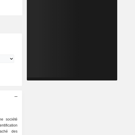
ne société
ntification
caché des