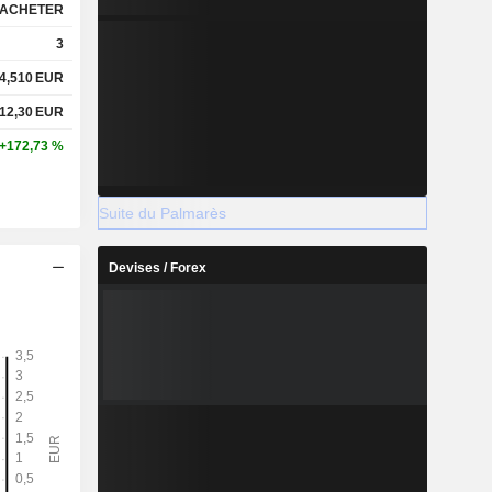
ACHETER
3
4,510
EUR
12,30
EUR
+172,73 %
Suite du Palmarès
Devises / Forex