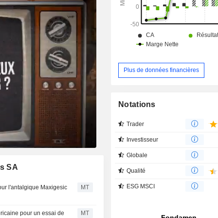
Plus de données financières
Notations
Trader
Investisseur
Globale
ls SA
Qualité
ESG MSCI
our l'antalgique Maxigesic
MT
ricaine pour un essai de
MT