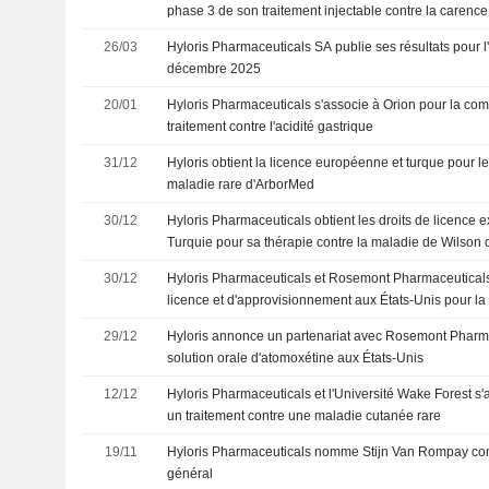
phase 3 de son traitement injectable contre la carence
26/03
Hyloris Pharmaceuticals SA publie ses résultats pour l'
décembre 2025
20/01
Hyloris Pharmaceuticals s'associe à Orion pour la com
traitement contre l'acidité gastrique
31/12
Hyloris obtient la licence européenne et turque pour 
maladie rare d'ArborMed
30/12
Hyloris Pharmaceuticals obtient les droits de licence 
Turquie pour sa thérapie contre la maladie de Wilson
30/12
Hyloris Pharmaceuticals et Rosemont Pharmaceutical
licence et d'approvisionnement aux États-Unis pour la
d'atomoxétine
29/12
Hyloris annonce un partenariat avec Rosemont Pharm
solution orale d'atomoxétine aux États-Unis
12/12
Hyloris Pharmaceuticals et l'Université Wake Forest s
un traitement contre une maladie cutanée rare
19/11
Hyloris Pharmaceuticals nomme Stijn Van Rompay co
général