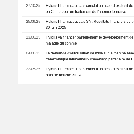
27/10/25
Hyloris Pharmaceuticals conclut un accord exclusif de l
en Chine pour un traitement de l'anémie ferriprive
25/09/25
Hyloris Pharmaceuticals SA : Résultats financiers du 
30 juin 2025
23/06/25
Hyloris va financer partiellement le développement de
maladie du sommeil
04/06/25
La demande d'autorisation de mise sur le marché amér
tranexamique intraveineux d'Avenacy, partenaire de Hylo
la FDA
22/05/25
Hyloris Pharmaceuticals conclut un accord exclusif de
bain de bouche Xtraza