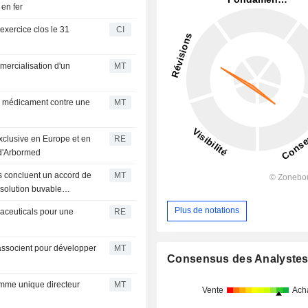
 en fer
exercice clos le 31
CI
mercialisation d'un
MT
le médicament contre une
MT
exclusive en Europe et en
RE
 d'Arbormed
s concluent un accord de
MT
 solution buvable
Plus de notations
aceuticals pour une
RE
'associent pour développer
MT
Consensus des Analyste
mme unique directeur
MT
Vente
Ach