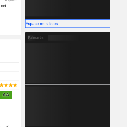
Espace mes listes
Palmarès
-
-
-
AA