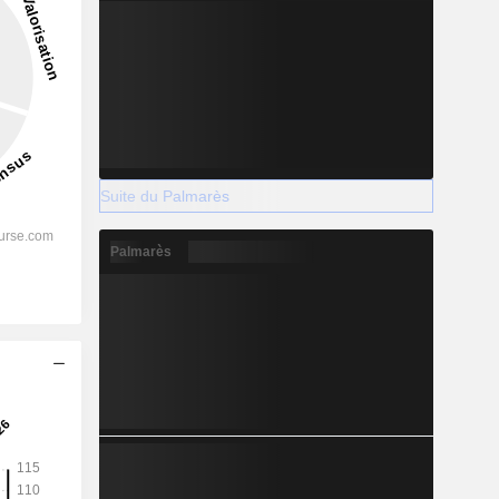
Suite du Palmarès
Palmarès