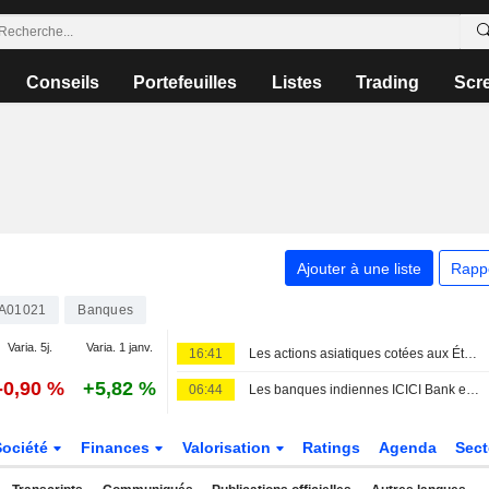
Conseils
Portefeuilles
Listes
Trading
Scr
Ajouter à une liste
Rapp
A01021
Banques
Varia. 5j.
Varia. 1 janv.
16:41
Les actions asiatiques cotées aux États-Unis sous forme d'ADR progressent vendredi et terminent la semaine en hausse de 2 %
-0,90 %
+5,82 %
06:44
Les banques indiennes ICICI Bank et Axis Bank sollicitent à nouveau le marché de la dette en dollars en moins de deux mois, selon des banquiers
Société
Finances
Valorisation
Ratings
Agenda
Sec