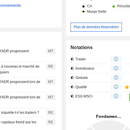
abonnements
Plus de données financières
Notations
 d'ADR progressent
MT
Trader
nt à nouveau le marché de
RE
Investisseur
quiers
Globale
d'ADR progressent lors de
MT
Qualité
ESG MSCI
d'ADR progressent lors de
MT
nquiète-t-il les traders ?
RE
capitaux freiné par les
RE