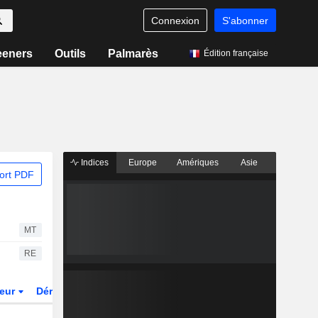
Connexion
S'abonner
eeners
Outils
Palmarès
Édition française
Indices
Europe
Amériques
Asie
ort PDF
MT
RE
teur
Dérivés
Fonds et ETFs