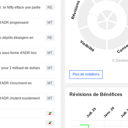
; le Nifty efface une partie
RE
 d'ADR progressent
MT
de dépôts étrangers en
RE
s sous forme d'ADR lors
MT
our 1 milliard de dollars
MT
Plus de notations
d'ADR s'inscrivent en
MT
Révisions de Bénéfices
 d'ADR chutent lourdement
MT