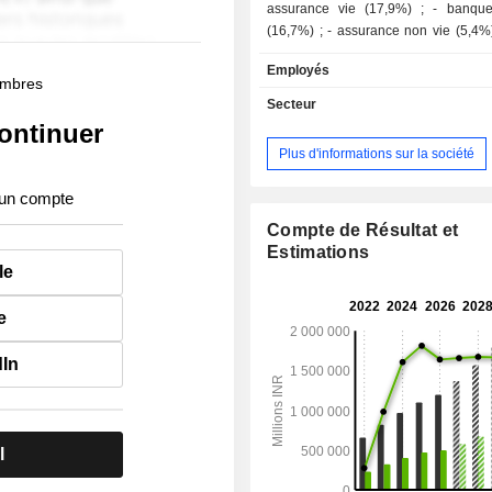
assurance vie (17,9%) ; - banque d'affaires
(16,7%) ; - assurance non vie (5,4%) ; - autres
(4,8%). A fin mars 2019, le groupe gère 5 866,5
Employés
MdsINR d'encours de dépôts et 6 52
membres
d'encours de crédits. La commercialisation des
Secteur
produits et services est assurée no
ontinuer
travers d'un réseau de 4 874 agence
Plus d'informations sur la société
implantées en Inde. 95,1% des revenus sont
réalisés en Inde.
 un compte
Compte de Résultat et
Estimations
le
e
dIn
l