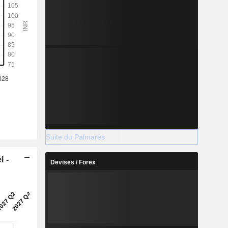
Suite du Palmarès
l -
Devises / Forex