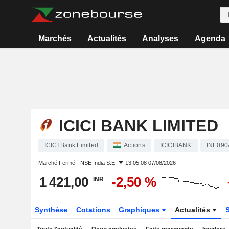
Marchés
Actualités
Analyses
Agenda
ICICI BANK LIMITED
ICICI Bank Limited
Actions
ICICIBANK
INE090
Marché Fermé -
NSE India S.E.
13:05:08 07/08/2026
1 421,00
-2,50 %
INR
Synthèse
Cotations
Graphiques
Actualités