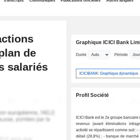
Transcripts
Communiqués
Publications officielles
Autres langues
actions
Graphique ICICI Bank Lim
plan de
Durée
Période
s salariés
ICICIBANK: Graphique dynamique
Profil Société
ICICI Bank est le 2e groupe bancaire 
revenus (avant éliminations intrag
activité se répartissent comme suit : - banque de
détail (28,8%) ; - banque de marché (26,4%) ; -