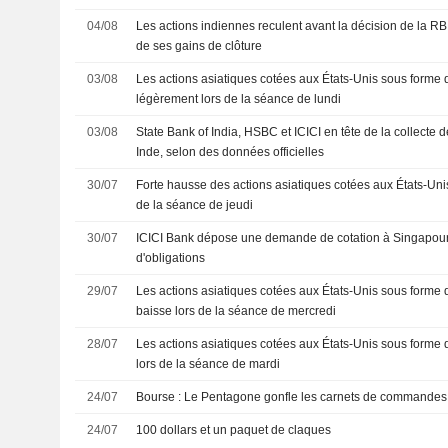
04/08
Les actions indiennes reculent avant la décision de la RBI 
de ses gains de clôture
03/08
Les actions asiatiques cotées aux États-Unis sous forme
légèrement lors de la séance de lundi
03/08
State Bank of India, HSBC et ICICI en tête de la collecte 
Inde, selon des données officielles
30/07
Forte hausse des actions asiatiques cotées aux États-Uni
de la séance de jeudi
30/07
ICICI Bank dépose une demande de cotation à Singapour p
d'obligations
29/07
Les actions asiatiques cotées aux États-Unis sous forme 
baisse lors de la séance de mercredi
28/07
Les actions asiatiques cotées aux États-Unis sous forme
lors de la séance de mardi
24/07
Bourse : Le Pentagone gonfle les carnets de commandes
24/07
100 dollars et un paquet de claques