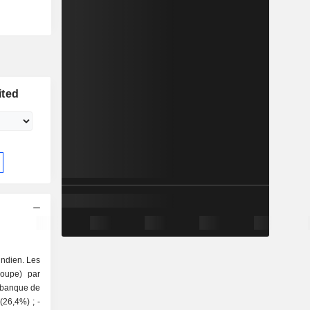
ited
indien. Les
roupe) par