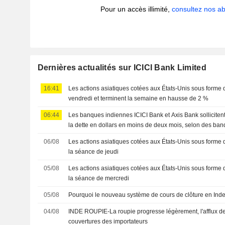
Pour un accès illimité,
consultez nos 
Dernières actualités sur ICICI Bank Limited
16:41
Les actions asiatiques cotées aux États-Unis sous forme
vendredi et terminent la semaine en hausse de 2 %
06:44
Les banques indiennes ICICI Bank et Axis Bank sollicite
la dette en dollars en moins de deux mois, selon des ban
06/08
Les actions asiatiques cotées aux États-Unis sous forme 
la séance de jeudi
05/08
Les actions asiatiques cotées aux États-Unis sous forme 
la séance de mercredi
05/08
Pourquoi le nouveau système de cours de clôture en Inde i
04/08
INDE ROUPIE-La roupie progresse légèrement, l'afflux de 
couvertures des importateurs