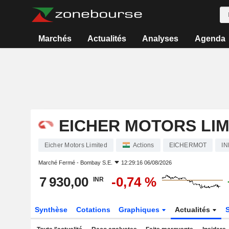
Marchés
Actualités
Analyses
Agenda
EICHER MOTORS LIM
Eicher Motors Limited
Actions
EICHERMOT
IN
Marché Fermé -
Bombay S.E.
12:29:16 06/08/2026
7 930,00
-0,74 %
INR
Synthèse
Cotations
Graphiques
Actualités