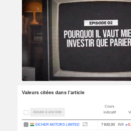
Valeurs citées dans l'article
Cours
Ajouter à une liste
indicatif
V
EICHER MOTORS LIMITED
7 930,00
INR
-0