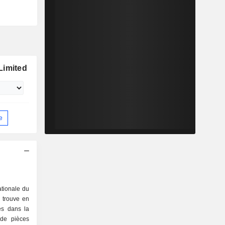
Limited
e
ationale du
 trouve en
és dans la
 de pièces