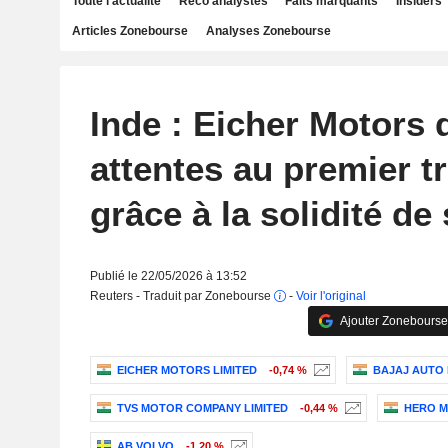
Toute l'actualité
Reco analystes
Faits marquants
Insiders
Articles Zonebourse
Analyses Zonebourse
Inde : Eicher Motors 
attentes au premier t
grâce à la solidité de
Publié le 22/05/2026 à 13:52
Reuters - Traduit par Zonebourse
-
Voir l'original
Ajouter Zonebourse
EICHER MOTORS LIMITED
-0,74 %
BAJAJ AUTO 
TVS MOTOR COMPANY LIMITED
-0,44 %
HERO M
AB VOLVO
-1,20 %