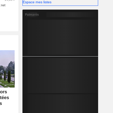
Espace mes listes
Palmarès
tors
rtées
s