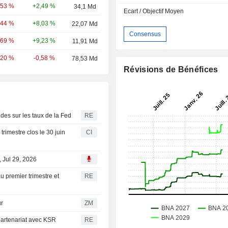
+2,49 %
,53 %
34,1 Md
Ecart / Objectif Moyen
+8,03 %
,44 %
22,07 Md
Consensus
+9,23 %
,69 %
11,91 Md
-0,58 %
,20 %
78,53 Md
Révisions de Bénéfices
udes sur les taux de la Fed
RE
trimestre clos le 30 juin
CI
, Jul 29, 2026
u premier trimestre et
RE
eur
ZM
partenariat avec KSR
RE