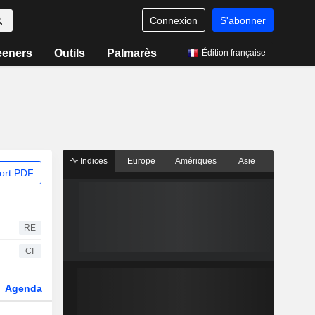
Connexion
S'abonner
eeners
Outils
Palmarès
Édition française
Indices
Europe
Amériques
Asie
ort PDF
RE
CI
Agenda
Secteur
Dérivés
Fonds et ETFs