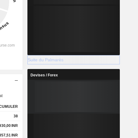
Suite du Palmarès
Devises / Forex
s
at
CUMULER
38
 930,00
INR
 357,51
INR