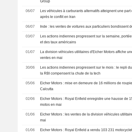
Group
06/07
Les véhicules à carburants alternatifs atteignent une part
après le conflit en Iran
06/07
Inde : les ventes de voitures aux particuliers bondissent 
03/07
Les actions indiennes progressent sur la semaine, portées
et des taux américains
01/07
La division véhicules utilitaires d'Eicher Motors affiche 
ventes en mai
30/06
Les actions indiennes progressent sur le mois : le repli d
la RBI compensent la chute de la tech
05/06
Eicher Motors : mise en demeure de 16 millions de roupi
Calcutta
02/06
Eicher Motors : Royal Enfield enregistre une hausse de 
motos en mai
01/06
Eicher Motors : les ventes de la division véhicules utilita
mai
01/06
Eicher Motors : Royal Enfield a vendu 103 231 motocycle