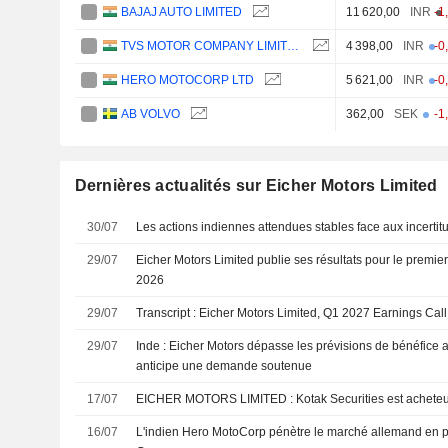
BAJAJ AUTO LIMITED
11 620,00
INR
-1
TVS MOTOR COMPANY LIMITED
4 398,00
INR
-0
HERO MOTOCORP LTD
5 621,00
INR
-0
AB VOLVO
362,00
SEK
-1
Dernières actualités sur Eicher Motors Limited
30/07
Les actions indiennes attendues stables face aux incertit
29/07
Eicher Motors Limited publie ses résultats pour le premier 
2026
29/07
Transcript : Eicher Motors Limited, Q1 2027 Earnings Call
29/07
Inde : Eicher Motors dépasse les prévisions de bénéfice a
anticipe une demande soutenue
17/07
EICHER MOTORS LIMITED : Kotak Securities est achet
16/07
L'indien Hero MotoCorp pénètre le marché allemand en 