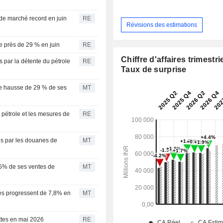
 de marché record en juin
RE
Révisions des estimations
de près de 29 % en juin
RE
Chiffre d'affaires trimestrie
 par la détente du pétrole
RE
Taux de surprise
une hausse de 29 % de ses
MT
u pétrole et les mesures de
RE
es par les douanes de
MT
15% de ses ventes de
MT
ires progressent de 7,8% en
MT
ttes en mai 2026
RE