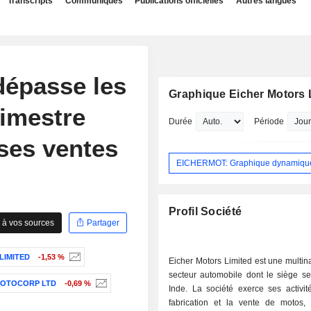
Transcripts
Communiqués
Publications officielles
Autres langues
dépasse les
Graphique Eicher Motors 
rimestre
Durée
Période
 ses ventes
EICHERMOT: Graphique dynamiqu
Profil Société
 à vos sources
Partager
LIMITED
-1,53 %
Eicher Motors Limited est une multin
secteur automobile dont le siège se
OTOCORP LTD
-0,69 %
Inde. La société exerce ses activit
fabrication et la vente de motos,