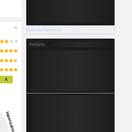
Suite du Palmarès
Palmarès
A