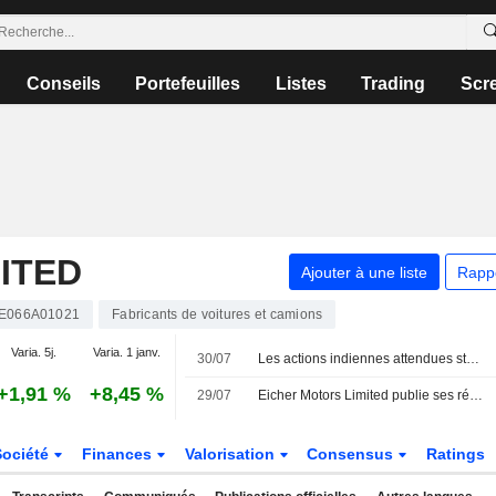
Conseils
Portefeuilles
Listes
Trading
Scr
ITED
Ajouter à une liste
Rapp
E066A01021
Fabricants de voitures et camions
Varia. 5j.
Varia. 1 janv.
30/07
Les actions indiennes attendues stables face aux incertitudes sur les taux de la Fed
+1,91 %
+8,45 %
29/07
Eicher Motors Limited publie ses résultats pour le premier trimestre clos le 30 juin 2026
Société
Finances
Valorisation
Consensus
Ratings