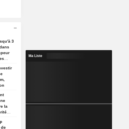
usqu'à 3
 dans
ppeur
Ma Liste
es
nvestir
de
um,
ion
nt
une
e la
rité
son
mp
re
 de