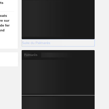
ts
icats
ve sur
de fer
and
Suite du Palmarès
Palmarès