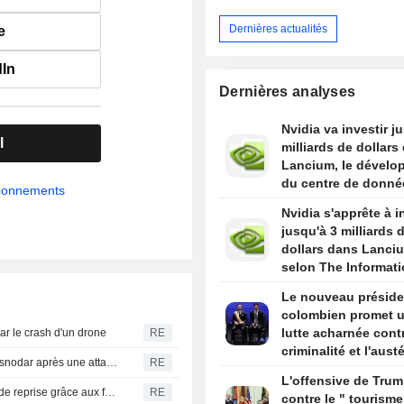
Dernières actualités
e
dIn
Dernières analyses
Nvidia va investir j
l
milliards de dollars
Lancium, le dévelo
du centre de donné
abonnements
Stargate, selon The
Nvidia s'apprête à i
Information
jusqu'à 3 milliards 
dollars dans Lanci
selon The Informat
Le nouveau préside
colombien promet 
lutte acharnée contr
par le crash d'un drone
RE
criminalité et l'austé
Russie : incendie dans une raffinerie de la région de Krasnodar après une attaque de drones ukrainiens
RE
budgétaire lors de 
L'offensive de Tru
discours d'investitu
Les festivals de musique britanniques amorcent une timide reprise grâce aux facilités de paiement et aux services premium
RE
contre le " tourisme