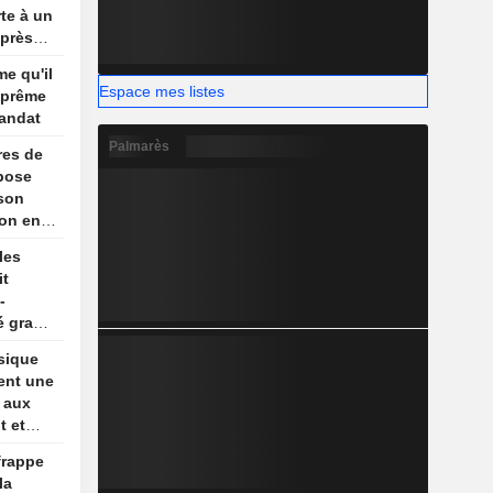
te à un
après
me qu'il
Espace mes listes
uprême
andat
Palmarès
res de
pose
 son
ion en
is,
les
ews
it
-
é gracié
sique
ent une
e aux
t et
um
frappe
la