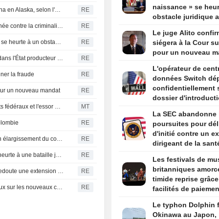
naissance » se heur
Un séisme de magnitude 5,5 frappe la région de Skwentna en Alaska, selon l'USGS
RE
obstacle juridique 
Le nouveau président colombien promet une lutte acharnée contre la criminalité et l'austérité budgétaire lors de son discours d'investiture
RE
un arrêt de la Cour
Le juge Alito confir
suprême
L'offensive de Trump contre le " tourisme de naissance » se heurte à un obstacle juridique après un arrêt de la Cour suprême
RE
siégera à la Cour s
pour un nouveau m
Les États-Unis s'apprêtent à relancer certaines activités dans l'État producteur d'avocats au Mexique
RE
L'opérateur de cent
iner la fraude
RE
données Switch dé
confidentiellement
 pour un nouveau mandat
RE
dossier d'introduct
La présidente de Spelman s'exprime sur les financements fédéraux et l'essor de l'IA
MT
bourse aux États-Un
La SEC abandonne 
selon Bloomberg N
olombie
RE
poursuites pour dél
d'initié contre un ex
Nouvelles frappes des Houthis au Yémen, l'Onu craint un élargissement du conflit
RE
dirigeant de la sant
par Trump
La nouvelle offensive de Trump contre le droit du sol se heurte à une bataille juridique complexe
RE
Les festivals de mu
britanniques amorc
Les Houthis frappent à nouveau Marib alors que l'ONU redoute une extension du conflit au Yémen
RE
timide reprise grâc
La gouverneure de l'Oregon soutient les moratoires locaux sur les nouveaux centres de données en attendant une révision législative
RE
facilités de paiemen
aux services premi
Le typhon Dolphin 
Okinawa au Japon, 