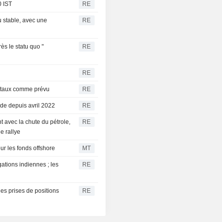
0 IST
RE
 stable, avec une
RE
s le statu quo "
RE
RE
s taux comme prévu
RE
nde depuis avril 2022
RE
avec la chute du pétrole,
RE
e rallye
ur les fonds offshore
MT
ations indiennes ; les
RE
es prises de positions
RE