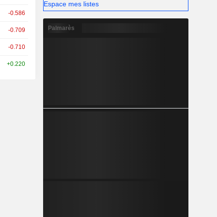
Espace mes listes
-0.586
Palmarès
-0.709
-0.710
+0.220