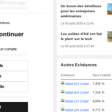
Un boom des bénéfices
pour les entreprises
américaines
membres
Le 05 août 2026 à 11:45
ontinuer
Les soldes d'été ont fait
le plein sur la tech
Le 05 août 2026 à 07:44
 un compte
Autres Echéances
le
Echéance
Taux d interêt
e
7,450
%
INDIA 25Y CASH
dIn
7,318
%
INDIA 20Y CASH
6,859
%
INDIA 11Y CASH
l
6,771
%
INDIA 10Y CASH