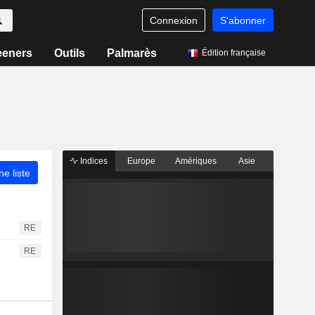
Connexion
S'abonner
eeners
Outils
Palmarès
Édition française
Indices
Europe
Amériques
Asie
ne liste
RE
RE