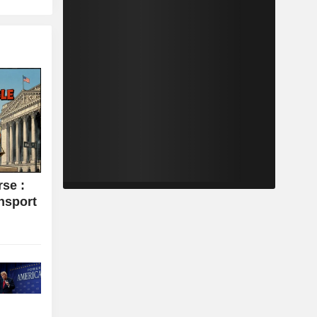
se :
ansport