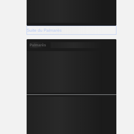
Suite du Palmarès
Palmarès