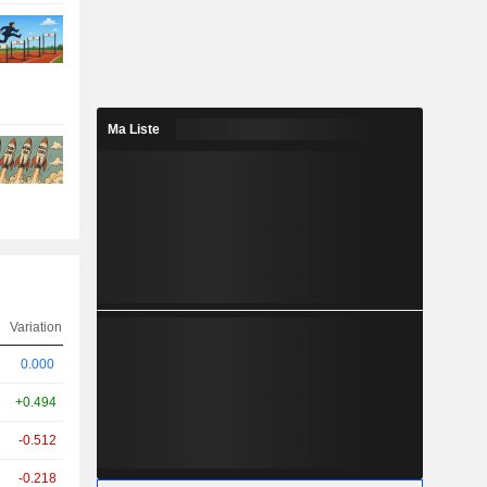
Ma Liste
Variation
0.000
+0.494
-0.512
-0.218