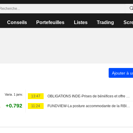
Conseils
Portefeuilles
Listes
Trading
Scr
Ajouter à u
Varia. 1 janv.
13:47
OBLIGATIONS INDE-Prises de bénéfices et offre de titres freinent le rallye obligataire indien
1
+0.792
11:24
FUNDVIEW-La posture accommodante de la RBI incite LIC Mutual Fund à privilégier la dette de 3 mois à 5 ans