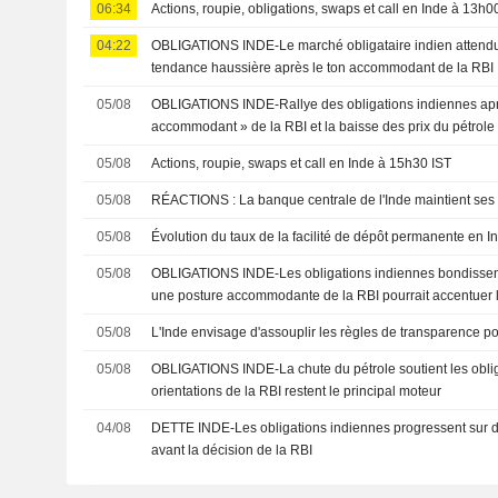
06:34
Actions, roupie, obligations, swaps et call en Inde à 13h0
04:22
OBLIGATIONS INDE-Le marché obligataire indien attendu
tendance haussière après le ton accommodant de la RBI
05/08
OBLIGATIONS INDE-Rallye des obligations indiennes aprè
accommodant » de la RBI et la baisse des prix du pétrole
05/08
Actions, roupie, swaps et call en Inde à 15h30 IST
05/08
RÉACTIONS : La banque centrale de l'Inde maintient se
05/08
Évolution du taux de la facilité de dépôt permanente en I
05/08
OBLIGATIONS INDE-Les obligations indiennes bondissent 
une posture accommodante de la RBI pourrait accentuer l
05/08
L'Inde envisage d'assouplir les règles de transparence po
05/08
OBLIGATIONS INDE-La chute du pétrole soutient les oblig
orientations de la RBI restent le principal moteur
04/08
DETTE INDE-Les obligations indiennes progressent sur d
avant la décision de la RBI