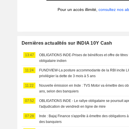
Pour un accès illimité,
consultez nos 
Dernières actualités sur INDIA 10Y Cash
13:47
OBLIGATIONS INDE-Prises de bénéfices et offre de titres f
obligataire indien
11:24
FUNDVIEW-La posture accommodante de la RBI incite LI
privilégier la dette de 3 mois à 5 ans
11:22
Nouvelle émission en Inde : TVS Motor va émettre des obli
ans, selon des banquiers
07:52
OBLIGATIONS INDE - Le rallye obligataire se poursuit aprè
l'adjudication de vendredi en ligne de mire
07:28
Inde : Bajaj Finance s'apprête à émettre des obligations à
des banquiers