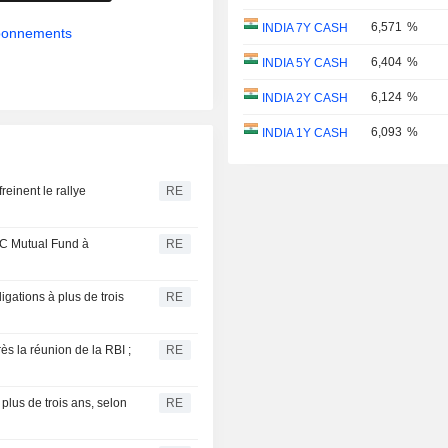
6,571
%
INDIA 7Y CASH
abonnements
6,404
%
INDIA 5Y CASH
6,124
%
INDIA 2Y CASH
6,093
%
INDIA 1Y CASH
reinent le rallye
RE
C Mutual Fund à
RE
gations à plus de trois
RE
s la réunion de la RBI ;
RE
 plus de trois ans, selon
RE