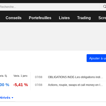
Conseils
Portefeuilles
Listes
Trading
Scr
Ajouter à u
ria. 5j.
Varia. 1 janv.
07/08
OBLIGATIONS INDE-Les obligations indiennes signent leur première hausse hebdomadaire en cinq semaines, portées par la RBI et le repli du brut
,00 %
-5,41 %
07/08
Actions, roupie, swaps et call money en Inde à 15h30 IST
Dérivés