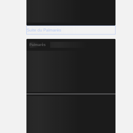
Suite du Palmarès
Palmarès