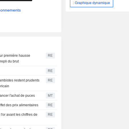
: Graphique dynamique
abonnements
ur première hausse
RE
epli du brut
RE
ambistes restent prudents
RE
éricain
nancer l'achat de puces
MT
effet des prix alimentaires
RE
'or avant les chiffres de
RE