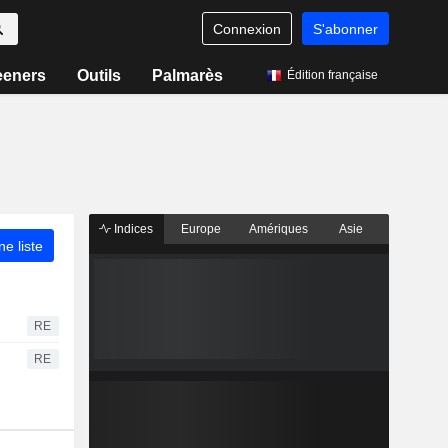
Connexion
S'abonner
eeners
Outils
Palmarès
Édition française
Indices
Europe
Amériques
Asie
ne liste
RE
RE