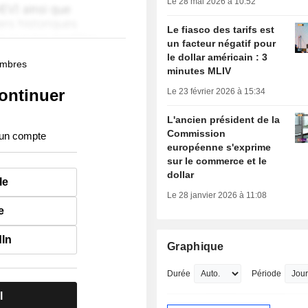
Le 28 mai 2026 à 10:52
Le fiasco des tarifs est
un facteur négatif pour
le dollar américain : 3
membres
minutes MLIV
ontinuer
Le 23 février 2026 à 15:34
L'ancien président de la
Commission
 un compte
européenne s'exprime
sur le commerce et le
dollar
le
Le 28 janvier 2026 à 11:08
e
dIn
Graphique
Durée
Période
l