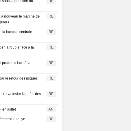
t sous la poussée du
RE
nt à nouveau le marché de
RE
quiers
e la banque centrale
RE
er la roupie face à la
RE
t prudents face à la
RE
r le retour des risques
RE
e va tester l'appétit des
RE
 en juillet
AN
reinent le rallye
RE