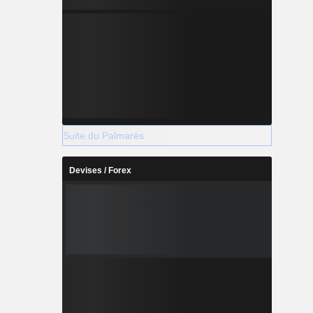
Suite du Palmarès
Devises / Forex