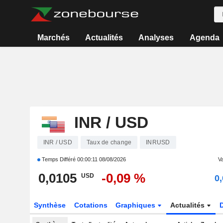
Marchés
Actualités
Analyses
Agenda
INR / USD
INR / USD
Taux de change
INRUSD
Temps Différé
00:00:11 08/08/2026
Va
0,0105
-0,09 %
USD
0
Synthèse
Cotations
Graphiques
Actualités