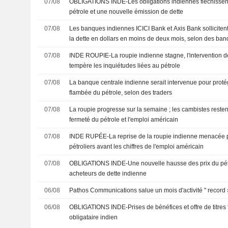
07/08
OBLIGATIONS INDE-Les obligations indiennes fléchissen
pétrole et une nouvelle émission de dette
07/08
Les banques indiennes ICICI Bank et Axis Bank sollicite
la dette en dollars en moins de deux mois, selon des ban
07/08
INDE ROUPIE-La roupie indienne stagne, l'intervention d
tempère les inquiétudes liées au pétrole
07/08
La banque centrale indienne serait intervenue pour protég
flambée du pétrole, selon des traders
07/08
La roupie progresse sur la semaine ; les cambistes resten
fermeté du pétrole et l'emploi américain
07/08
INDE RUPÉE-La reprise de la roupie indienne menacée pa
pétroliers avant les chiffres de l'emploi américain
07/08
OBLIGATIONS INDE-Une nouvelle hausse des prix du pétrol
acheteurs de dette indienne
06/08
Pathos Communications salue un mois d'activité " record »
06/08
OBLIGATIONS INDE-Prises de bénéfices et offre de titres f
obligataire indien