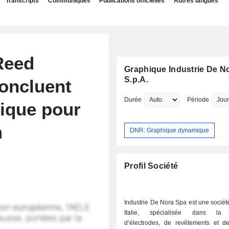
Transcripts
Communiqués
Publications officielles
Autres langues
Reed
Graphique Industrie De N
S.p.A.
oncluent
Durée
Période
gique pour
m
DNR: Graphique dynamique
Profil Société
Industrie De Nora Spa est une socié
Italie, spécialisée dans la f
d’électrodes, de revêtements et de