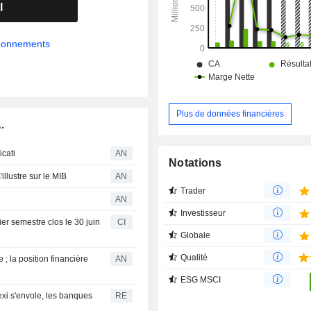
l
abonnements
Plus de données financières
.
icati
AN
Notations
llustre sur le MIB
AN
Trader
AN
Investisseur
ier semestre clos le 30 juin
CI
Globale
Qualité
 ; la position financière
AN
ESG MSCI
xi s'envole, les banques
RE