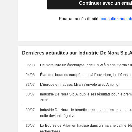
Continuer avec un emai
Pour un accès illimité,
consultez nos 
Dernières actualités sur Industrie De Nora S.p.A
05/08
De Nora livre un électrolyseur de 1 MW à Maffei Sarda Sil
04/08
Élan des bourses européennes à l'ouverture, la défense s'i
31/07
L'Europe en hausse, Milan s'envole avec Amplifon
30/07
Industrie De Nora S.p.A. publie ses résultats pour le prem
2026
30/07
Industrie De Nora : le bénéfice recule au premier semestre
nette devient négative
10/07
La Bourse de Milan en hausse dans un marché calme, Ne
recherchées