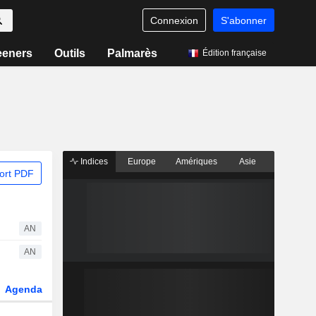
Connexion
S'abonner
eeners
Outils
Palmarès
Édition française
Indices
Europe
Amériques
Asie
ort PDF
AN
AN
Agenda
Secteur
Dérivés
Fonds et ETFs