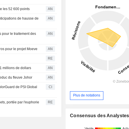
e les 52 600 points
AN
nticipations de hausse de
AN
 pour le traitement des
AN
os pour le projet Moeve
AN
RE
1 millions de dollars
AN
ueduc du fleuve Johor
AN
ChlorGuard de PSI Global
CI
Plus de notations
ts, portée par l'euphorie
RE
Consensus des Analyste
Vente
Ach