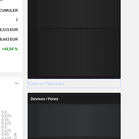
CUMULER
7
6,515
EUR
9,443
EUR
+44,94 %
Suite du Palmarès
Devises / Forex