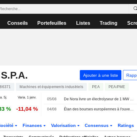
Conseils
Portefeuilles
Listes
Trading
Scr
S.P.A.
Ajouter à une liste
Rapp
186371
Machines et équipements industriels
PEA
PEA/PME
a. 5j.
Varia. 1 janv.
05/08
De Nora livre un électrolyseur de 1 MW à Maffei Sarda Silicati
33 %
-11,04 %
04/08
Élan des bourses européennes à l'ouverture, la défense s'illustre sur le MIB
Société
Finances
Valorisation
Consensus
Ratings