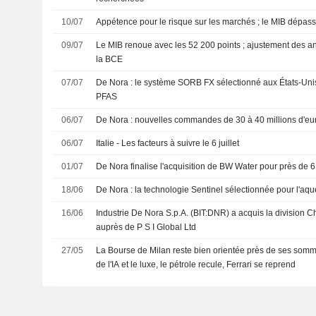
10/07
Appétence pour le risque sur les marchés ; le MIB dépass
09/07
Le MIB renoue avec les 52 200 points ; ajustement des a
la BCE
07/07
De Nora : le système SORB FX sélectionné aux États-Unis
PFAS
06/07
De Nora : nouvelles commandes de 30 à 40 millions d'eur
06/07
Italie - Les facteurs à suivre le 6 juillet
01/07
De Nora finalise l'acquisition de BW Water pour près de 6
18/06
De Nora : la technologie Sentinel sélectionnée pour l'aq
16/06
Industrie De Nora S.p.A. (BIT:DNR) a acquis la division 
auprès de P S I Global Ltd
27/05
La Bourse de Milan reste bien orientée près de ses somme
de l'IA et le luxe, le pétrole recule, Ferrari se reprend