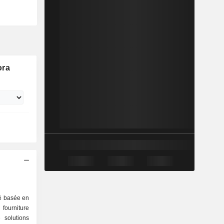
ora
té basée en
ourniture
 solutions