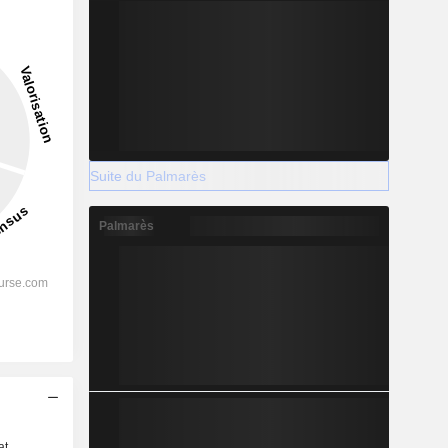
Suite du Palmarès
Palmarès
s
at