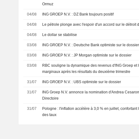
Ormuz
04/08
ING GROEP N.V. : DZ Bank toujours positif
04/08
Le pétrole plonge avec l'espoir d'un accord sur le détroit
04/08
Le dollar se stabilise
03/08
ING GROEP N.V. : Deutsche Bank optimiste sur le dossie
03/08
ING GROEP N.V. : JP Morgan optimiste sur le dossier
03/08
RBC souligne la dynamique des revenus d'ING Groep et la
marginaux après les résultats du deuxième trimestre
31/07
ING GROEP N.V. : UBS optimiste sur le dossier
31/07
ING Groep N.V. annonce la nomination d'Andrea Cesaron
Directoire
31/07
Pologne : l'inflation accélère à 3,0 % en juillet, confortant
des taux