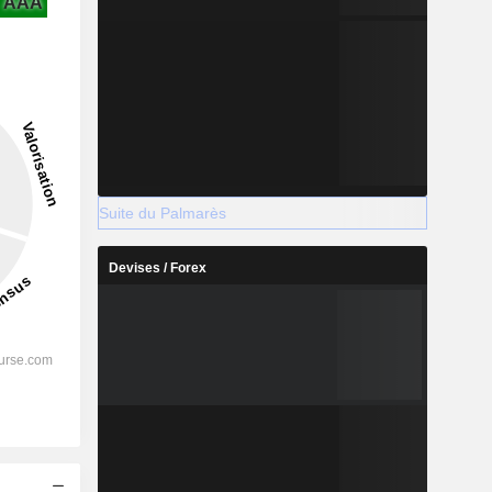
AAA
Suite du Palmarès
Devises / Forex
s