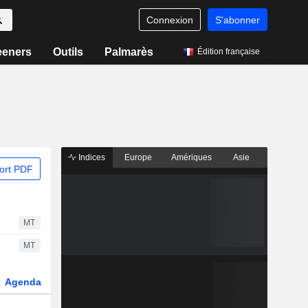
Connexion
S'abonner
eeners
Outils
Palmarès
Édition française
Indices
Europe
Amériques
Asie
ort PDF
MT
MT
Agenda
Secteur
Dérivés
Fonds et ETFs