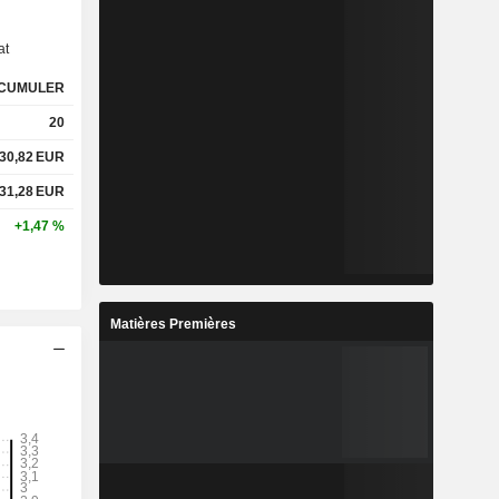
at
CUMULER
20
30,82
EUR
31,28
EUR
+1,47 %
Matières Premières