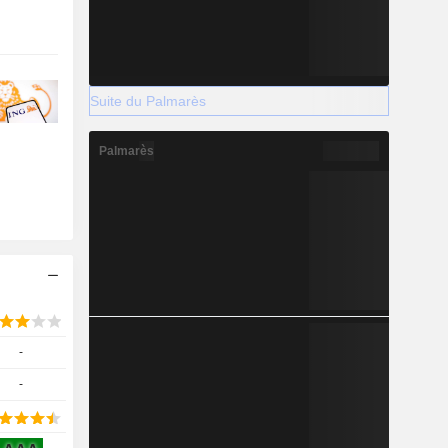
Suite du Palmarès
Palmarès
-
-