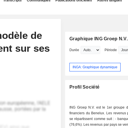
Transcripts
Communiqués
Publications officielles
Autres langues
modèle de
Graphique ING Groep N.V.
nt sur ses
Durée
Période
INGA: Graphique dynamique
Profil Société
ING Groep N.V. est le 1er groupe d
financiers du Benelux. Les revenus p
se répartissent comme suit : - banque de détail
(76,6%). Les revenus par pays se vent