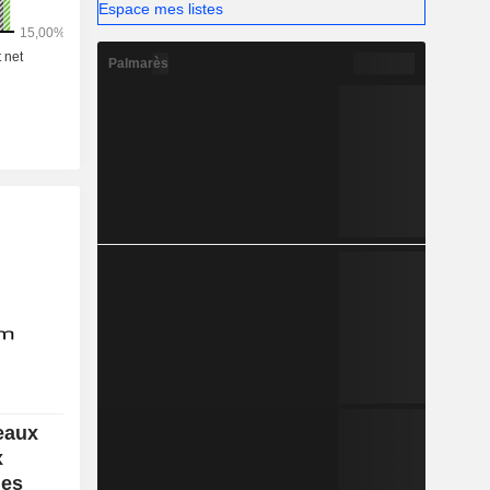
Espace mes listes
Palmarès
eaux
x
des