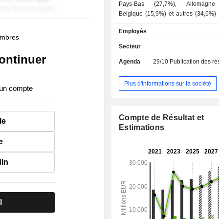
Pays-Bas (27,7%), Allemagne 
Belgique (15,9%) et autres (34,6%) ; - banq
d'affaires (20,4%) ; - autres (3%). A fin 2025, le
Employés
groupe gère 721,4 MdsEUR d'e
membres
dépôts et 721,7 MdsEUR d'encours de
Secteur
ontinuer
Agenda
29/10
Publication des résultat
Plus d'informations sur la société
 un compte
Compte de Résultat et
le
Estimations
e
dIn
l