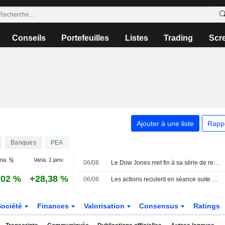
Conseils
Portefeuilles
Listes
Trading
Scr
Ajouter à une liste
Rapp
Banques
PEA
ia. 5j.
Varia. 1 janv.
06/08
Le Dow Jones met fin à sa série de records après des informations sur un projet de restriction dans le détroit d'Ormuz
,02 %
+28,38 %
06/08
Les actions reculent en séance suite aux informations sur un projet de restriction du détroit d'Ormuz
Société
Finances
Valorisation
Consensus
Ratings