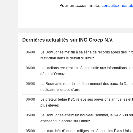
Pour un accès illimité,
consultez nos 
Dernières actualités sur ING Groep N.V.
06/08
Le Dow Jones met fin à sa série de records après des inf
restriction dans le détroit d'Ormuz
06/08
Les actions reculent en séance suite aux informations sur 
détroit d'Ormuz
06/08
La Roumanie reporte le détournement des eaux du Danub
nucléaire, menacé d'arrêt
06/08
Le prêteur belge KBC relève ses prévisions annuelles et ta
plus élevés
05/08
Le Dow Jones atteint un nouveau sommet, le S&P 500 refl
attendent un accord sur Ormuz
05/08
Les marchés d'actions mitigés en séance, les États-Unis 