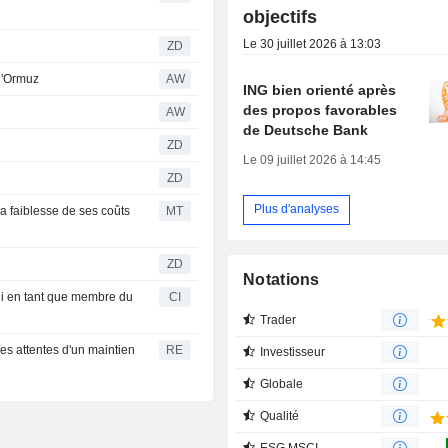
objectifs
Le 30 juillet 2026 à 13:03
ZD
 d'Ormuz
AW
ING bien orienté après
des propos favorables
AW
de Deutsche Bank
r
ZD
Le 09 juillet 2026 à 14:45
ZD
Plus d'analyses
 faiblesse de ses coûts
MT
ZD
Notations
i en tant que membre du
CI
Trader
 les attentes d'un maintien
RE
Investisseur
Globale
Qualité
ESG MSCI