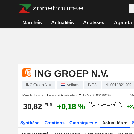
Marchés
Actualités
Analyses
Agenda
ING GROEP N.V.
ING Groep N.V.
Actions
INGA
NL0011821202
Marché Fermé -
Euronext Amsterdam
17:55:00 06/08/2026
Var
30,82
+0,18 %
EUR
+2
Synthèse
Cotations
Graphiques
Actualités