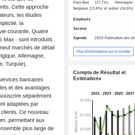
Pays-Bas (27,7%), Allemagne 
ients. Cette approche
Belgique (15,9%) et autres (34,6%) ; - banq
ateurs, les études
d'affaires (20,4%) ; - autres (3%). A fin 2025, le
Employés
groupe gère 721,4 MdsEUR d'e
licité, la
dépôts et 721,7 MdsEUR d'encours de
Secteur
vie courante. Quatre
Agenda
29/10
Publication des résultat
 Max - sont introduits
neuf marchés de détail
Plus d'informations sur la société
elgique, Allemagne,
e, Turquie).
Compte de Résultat et
Estimations
ervices bancaires
lles et des avantages
t souscrire séparément.
ont adaptées par
s clients. Ce nouveau
um, permettant aux
 ensemble plus large de