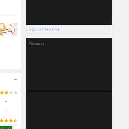
Suite du Palmarès
Palmarès
-
-