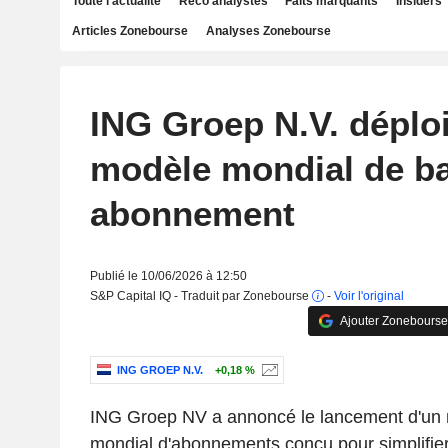
Toute l'actualité
Reco analystes
Faits marquants
Insiders
Articles Zonebourse
Analyses Zonebourse
ING Groep N.V. déplo
modèle mondial de b
abonnement
Publié le 10/06/2026 à 12:50
S&P Capital IQ - Traduit par Zonebourse
-
Voir l'original
Ajouter Zonebourse
ING GROEP N.V.
+0,18 %
ING Groep NV a annoncé le lancement d'un
mondial d'abonnements conçu pour simplifie