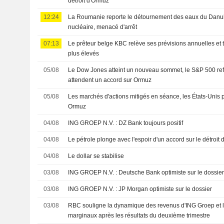
détroit d'Ormuz
12:24
La Roumanie reporte le détournement des eaux du Danub
nucléaire, menacé d'arrêt
07:13
Le prêteur belge KBC relève ses prévisions annuelles et ta
plus élevés
05/08
Le Dow Jones atteint un nouveau sommet, le S&P 500 refl
attendent un accord sur Ormuz
05/08
Les marchés d'actions mitigés en séance, les États-Unis 
Ormuz
04/08
ING GROEP N.V. : DZ Bank toujours positif
04/08
Le pétrole plonge avec l'espoir d'un accord sur le détroit
04/08
Le dollar se stabilise
03/08
ING GROEP N.V. : Deutsche Bank optimiste sur le dossie
03/08
ING GROEP N.V. : JP Morgan optimiste sur le dossier
03/08
RBC souligne la dynamique des revenus d'ING Groep et la
marginaux après les résultats du deuxième trimestre