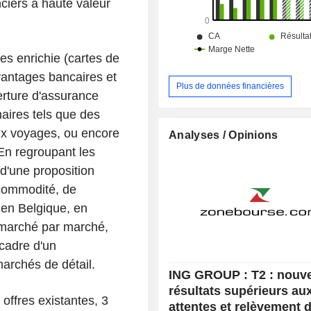
ciers à haute valeur
es enrichie (cartes de
avantages bancaires et
Plus de données financières
rture d'assurance
aires tels que des
ux voyages, ou encore
Analyses / Opinions
En regroupant les
d'une proposition
 commodité, de
s en Belgique, en
 marché par marché,
 cadre d'un
marchés de détail.
ING GROUP : T2 : nouv
résultats supérieurs au
 offres existantes, 3
attentes et relèvement 