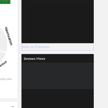
AAA
Suite du Palmarès
Devises / Forex
s