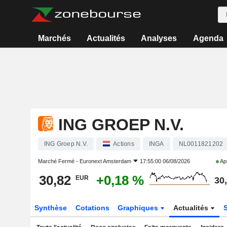
Marchés
Actualités
Analyses
Agenda
ING GROEP N.V.
ING Groep N.V.
Actions
INGA
NL0011821202
Marché Fermé -
Euronext Amsterdam
17:55:00 06/08/2026
Apr
30,82
+0,18 %
EUR
30
Synthèse
Cotations
Graphiques
Actualités