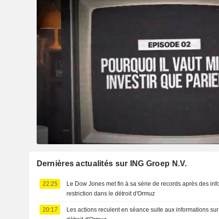
Dernières actualités sur ING Groep N.V.
22:25
Le Dow Jones met fin à sa série de records après des inf
restriction dans le détroit d'Ormuz
20:17
Les actions reculent en séance suite aux informations sur 