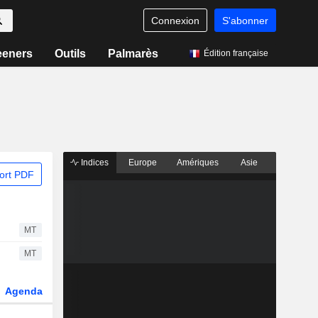
Connexion
S'abonner
eeners
Outils
Palmarès
Édition française
Indices
Europe
Amériques
Asie
ort PDF
MT
MT
Agenda
Secteur
Dérivés
Fonds et ETFs