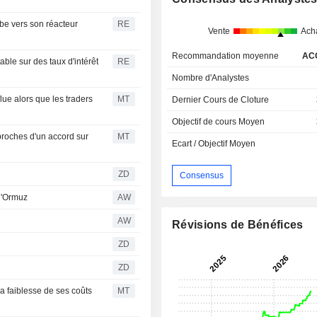
e vers son réacteur
RE
Vente
Ach
Recommandation moyenne
AC
ble sur des taux d'intérêt
RE
Nombre d'Analystes
ue alors que les traders
MT
Dernier Cours de Cloture
Objectif de cours Moyen
proches d'un accord sur
MT
Ecart / Objectif Moyen
ZD
Consensus
 d'Ormuz
AW
AW
Révisions de Bénéfices
r
ZD
ZD
 faiblesse de ses coûts
MT