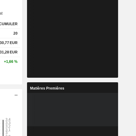
at
CUMULER
20
30,77
EUR
31,28
EUR
+1,66 %
Matières Premières