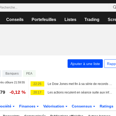
Conseils
Portefeuilles
Listes
Trading
Scr
Ajouter à une liste
Rapp
Banques
PEA
ès clôture
21:59:55
22:25
Le Dow Jones met fin à sa série de records après des informations sur un projet de restriction dans le détroit d'Ormuz
,79
-0,12 %
20:17
Les actions reculent en séance suite aux informations sur un projet de restriction du détroit d'Ormuz
Société
Finances
Valorisation
Consensus
Ratings