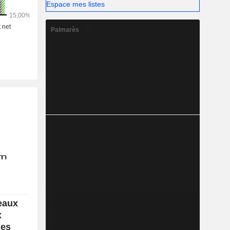
Espace mes listes
Palmarès
eaux
x
des