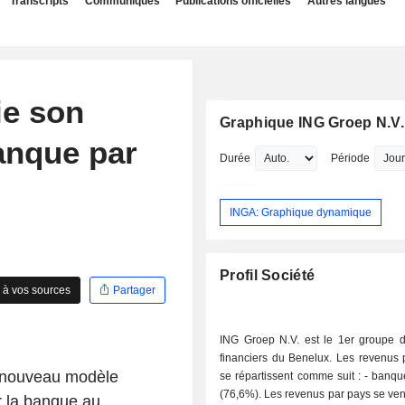
Transcripts
Communiqués
Publications officielles
Autres langues
ie son
Graphique ING Groep N.V.
anque par
Durée
Période
INGA: Graphique dynamique
Profil Société
 à vos sources
Partager
ING Groep N.V. est le 1er groupe d
financiers du Benelux. Les revenus p
 nouveau modèle
se répartissent comme suit : - banque de détail
(76,6%). Les revenus par pays se vent
r la banque au