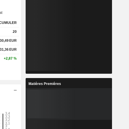
at
CUMULER
20
30,49
EUR
31,36
EUR
+2,87 %
Matières Premières