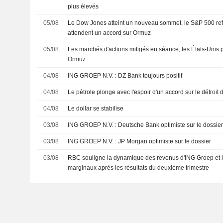
plus élevés
05/08
Le Dow Jones atteint un nouveau sommet, le S&P 500 refl
attendent un accord sur Ormuz
05/08
Les marchés d'actions mitigés en séance, les États-Unis 
Ormuz
04/08
ING GROEP N.V. : DZ Bank toujours positif
04/08
Le pétrole plonge avec l'espoir d'un accord sur le détroit
04/08
Le dollar se stabilise
03/08
ING GROEP N.V. : Deutsche Bank optimiste sur le dossie
03/08
ING GROEP N.V. : JP Morgan optimiste sur le dossier
03/08
RBC souligne la dynamique des revenus d'ING Groep et la
marginaux après les résultats du deuxième trimestre