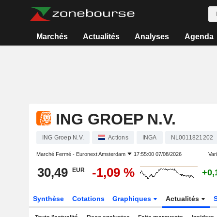
Marchés
Actualités
Analyses
Agenda
ING GROEP N.V.
ING Groep N.V.
Actions
INGA
NL0011821202
Marché Fermé -
Euronext Amsterdam
17:55:00 07/08/2026
Vari
30,49
-1,09 %
EUR
+0,
Synthèse
Cotations
Graphiques
Actualités