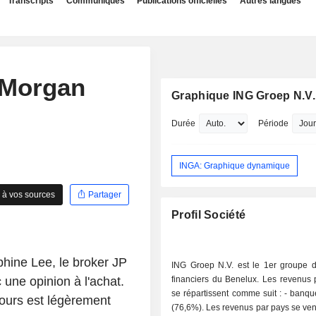
Transcripts
Communiqués
Publications officielles
Autres langues
 Morgan
Graphique ING Groep N.V.
Durée
Période
INGA: Graphique dynamique
 à vos sources
Partager
Profil Société
hine Lee, le broker JP
ING Groep N.V. est le 1er groupe d
 une opinion à l'achat.
financiers du Benelux. Les revenus p
se répartissent comme suit : - banque de détail
cours est légèrement
(76,6%). Les revenus par pays se vent