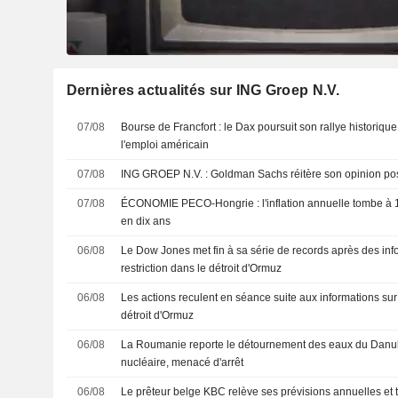
Dernières actualités sur ING Groep N.V.
07/08
Bourse de Francfort : le Dax poursuit son rallye historique
l'emploi américain
07/08
ING GROEP N.V. : Goldman Sachs réitère son opinion 
07/08
ÉCONOMIE PECO-Hongrie : l'inflation annuelle tombe à 1
en dix ans
06/08
Le Dow Jones met fin à sa série de records après des inf
restriction dans le détroit d'Ormuz
06/08
Les actions reculent en séance suite aux informations sur 
détroit d'Ormuz
06/08
La Roumanie reporte le détournement des eaux du Danub
nucléaire, menacé d'arrêt
06/08
Le prêteur belge KBC relève ses prévisions annuelles et ta