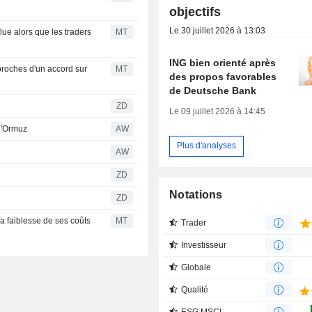
objectifs
Le 30 juillet 2026 à 13:03
ue alors que les traders
MT
ING bien orienté après
proches d'un accord sur
MT
des propos favorables
de Deutsche Bank
ZD
Le 09 juillet 2026 à 14:45
 d'Ormuz
AW
Plus d'analyses
AW
r
ZD
Notations
ZD
 faiblesse de ses coûts
MT
Trader
Investisseur
Globale
Qualité
ESG MSCI