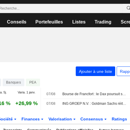
Conseils
Portefeuilles
Listes
Trading
Scr
Ajouter à une liste
Rapp
Banques
PEA
a. 5j.
Varia. 1 janv.
07/08
Bourse de Francfort : le Dax poursuit son rallye historique après le rapport sur l'emploi américain
16 %
+26,99 %
07/08
ING GROEP N.V. : Goldman Sachs réitère son opinion positive sur le titre
Société
Finances
Valorisation
Consensus
Ratings