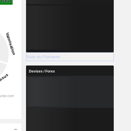
AAA
Suite du Palmarès
Devises / Forex
s