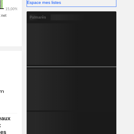
Espace mes listes
Palmarès
eaux
x
des