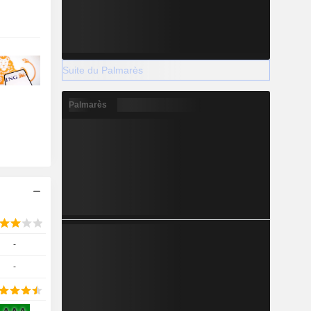
Suite du Palmarès
Palmarès
-
-