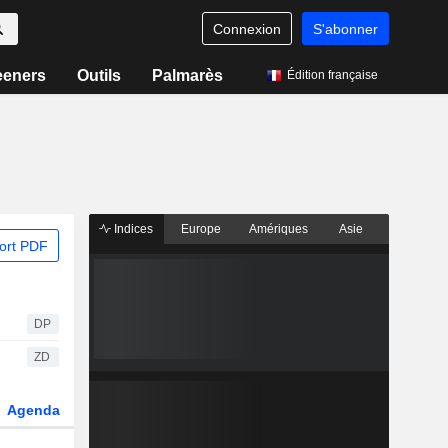
Connexion
S'abonner
eeners
Outils
Palmarès
Édition française
Indices
Europe
Amériques
Asie
ort PDF
DP
ZD
Agenda
Secteur
Dérivés
Fonds et ETFs