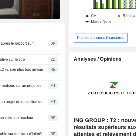
Plus de données financières
 après le rapport sur
DP
Analyses / Opinions
positive sur le titre
ZD
,2 %, son plus bas niveau
RE
ormations sur un projet de
MT
un projet de restriction du
MT
e vers son réacteur
RE
ING GROUP : T2 : nouv
résultats supérieurs au
attentes et relèvement 
ble sur des taux d'intérêt
RE