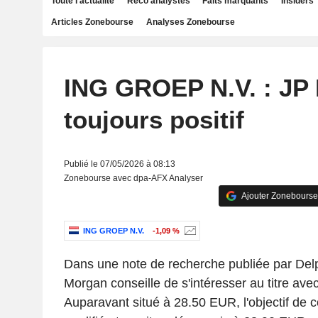
Toute l'actualité
Reco analystes
Faits marquants
Insiders
Articles Zonebourse
Analyses Zonebourse
ING GROEP N.V. : JP
toujours positif
Publié le 07/05/2026 à 08:13
Zonebourse avec dpa-AFX Analyser
Ajouter Zonebourse
ING GROEP N.V.
-1,09 %
Dans une note de recherche publiée par Delp
Morgan conseille de s'intéresser au titre avec
Auparavant situé à 28.50 EUR, l'objectif de 