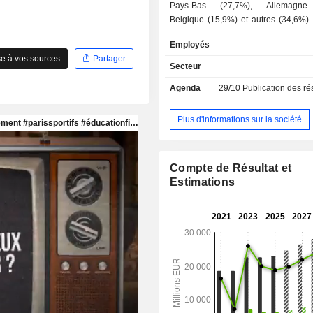
Pays-Bas (27,7%), Allemagne 
Belgique (15,9%) et autres (34,6%) ; - banq
d'affaires (20,4%) ; - autres (3%). A fin 2025, le
Employés
groupe gère 721,4 MdsEUR d'e
e à vos sources
Partager
dépôts et 721,7 MdsEUR d'encours de
Secteur
Agenda
29/10
Publication des résultat
Plus d'informations sur la société
Compte de Résultat et
Estimations