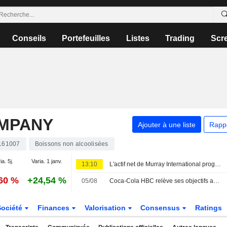
Conseils
Portefeuilles
Listes
Trading
Scr
OMPANY
Ajouter à une liste
Rapp
161007
Boissons non alcoolisées
ia. 5j.
Varia. 1 janv.
13:10
L'actif net de Murray International progresse mais la performance reste en deçà de l'indice de référence
,60 %
+24,54 %
05/08
Coca-Cola HBC relève ses objectifs annuels après une amélioration au premier semestre
Société
Finances
Valorisation
Consensus
Ratings