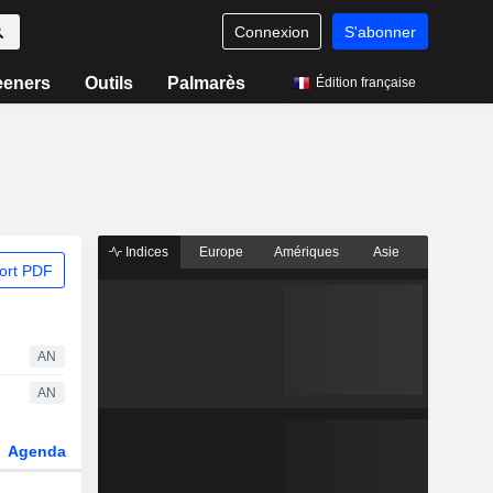
Connexion
S'abonner
eeners
Outils
Palmarès
Édition française
Indices
Europe
Amériques
Asie
ort PDF
AN
AN
Agenda
Secteur
Dérivés
Fonds et ETFs