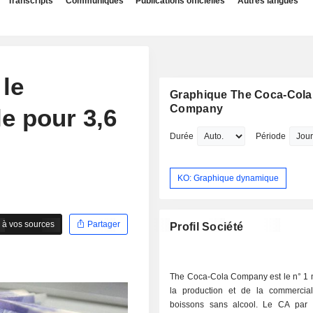
Transcripts
Communiqués
Publications officielles
Autres langues
 le
Graphique The Coca-Cola
Company
le pour 3,6
Durée
Période
KO: Graphique dynamique
 à vos sources
Partager
Profil Société
The Coca-Cola Company est le n° 1 
la production et de la commercial
boissons sans alcool. Le CA par a