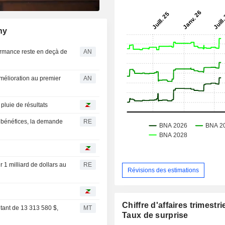
ny
formance reste en deçà de
AN
mélioration au premier
AN
pluie de résultats
 bénéfices, la demande
RE
 1 milliard de dollars au
RE
Révisions des estimations
Chiffre d'affaires trimestrie
tant de 13 313 580 $,
MT
Taux de surprise