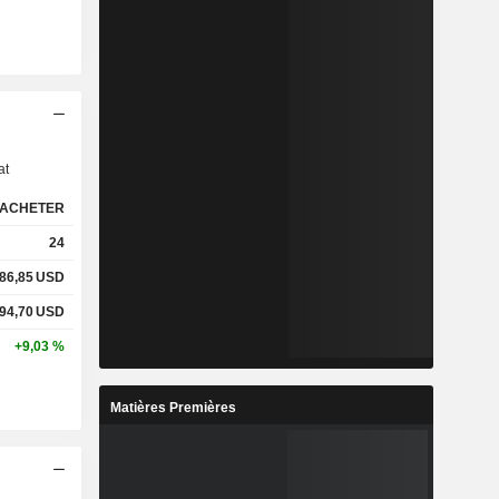
s
at
ACHETER
24
86,85
USD
94,70
USD
+9,03 %
Matières Premières