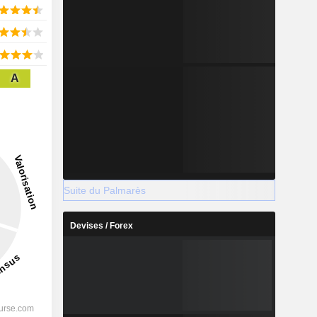
A
Suite du Palmarès
Devises / Forex