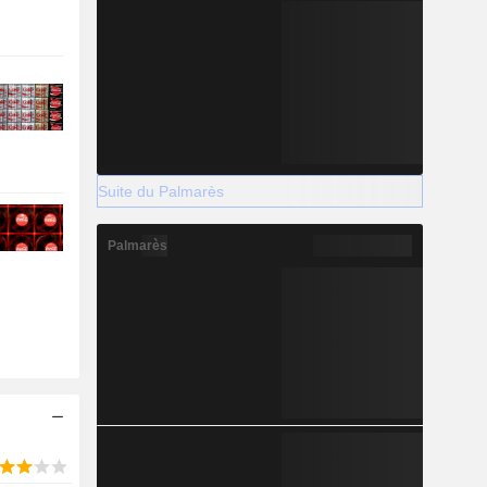
Suite du Palmarès
Palmarès