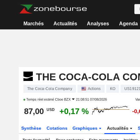
Marchés
Actualités
Analyses
Agenda
THE COCA-COLA C
The Coca-Cola Company
Actions
KO
US1912
Temps réel estimé
Cboe BZX
21:08:51 07/08/2026
Var
87,00
+0,17 %
USD
-0
Synthèse
Cotations
Graphiques
Actualités