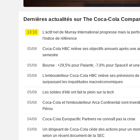
Dernières actualités sur The Coca-Cola Compa
13:10
L'actif net de Murray International progresse mais la per
l'indice de référence
05/08
Coca-Cola HBC relève ses objectifs annuels après une a
semestre
05/08
Bourse : +29,5% pour Palantir, -7,6% pour SpaceX et une 
05/08
L'embouteilleur Coca-Cola HBC relève ses prévisions de
surpassant les inquiétudes macroéconomiques
05/08
Les soldes d'été ont fait le plein sur la tech
05/08
Coca-Cola et l'embouteilleur Arca Continental vont investir
Pérou
04/08
Coca-Cola Europacific Partners ne connaît pas la crise
03/08
Un dirigeant de Coca-Cola cède des actions pour un mon
selon un récent document de la SEC