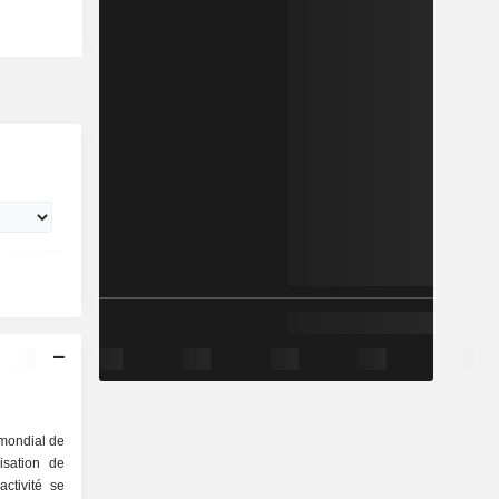
mondial de
isation de
ctivité se