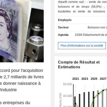
répartit comme suit : - vente de concentrés de
boissons et de sirops (58,9%) ; - mise en
bouteilles et vente de boissons
boissons gazeuses (marques Coca-C
Employés
Cola Light, Coca-Cola Zero Suga
Fresca, Schweppes, Sprite et Thum
Secteur
Boissons non 
boissons énergétiques, café et thé 
Agenda
15/09
Détachement de dividende
Ayataka, BODYARMOR, Ciel, Costa
Dasani, do?adan, Fuze Tea, Georgi
smartwater, glacéau vitaminwater, Gold Peak, I
Plus d'informations sur la société
LOHAS, Powerade et Topo Chico), jus
lactées et boissons à base de pla
Power, Del Valle, fairlife, innoce
Compte de Résultat et
Minute Maid, Minute Maid Pulpy et Simply)
Estimations
2024, le groupe dispose de 112
cord pour l'acquisition
production dans le monde. 61% du CA est
 2,7 milliards de livres
réalisé à l'international.
 de donner naissance à
'industrie
s entreprises du