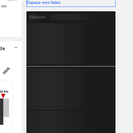
Espace mes listes
Palmarès
 de