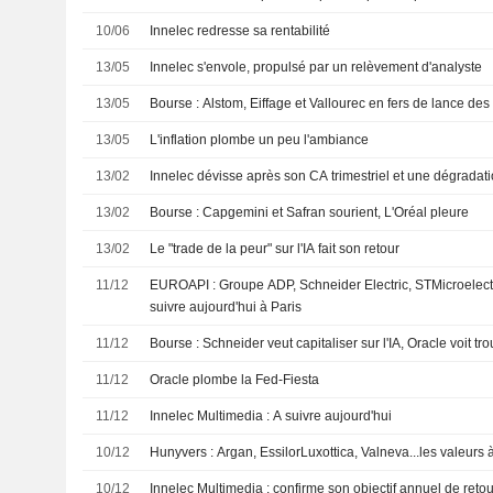
10/06
Innelec redresse sa rentabilité
13/05
Innelec s'envole, propulsé par un relèvement d'analyste
13/05
Bourse : Alstom, Eiffage et Vallourec en fers de lance des
13/05
L'inflation plombe un peu l'ambiance
13/02
Innelec dévisse après son CA trimestriel et une dégradati
13/02
Bourse : Capgemini et Safran sourient, L'Oréal pleure
13/02
Le "trade de la peur" sur l'IA fait son retour
11/12
EUROAPI : Groupe ADP, Schneider Electric, STMicroelectro
suivre aujourd'hui à Paris
11/12
Bourse : Schneider veut capitaliser sur l'IA, Oracle voit tr
11/12
Oracle plombe la Fed-Fiesta
11/12
Innelec Multimedia : A suivre aujourd'hui
10/12
Hunyvers : Argan, EssilorLuxottica, Valneva...les valeurs 
10/12
Innelec Multimedia : confirme son objectif annuel de retour