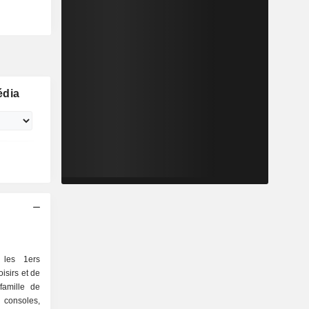
édia
 les 1ers
oisirs et de
famille de