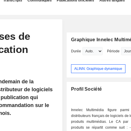
Transcripts
Communiqués
Publications officielles
Autres langues
ises de
Graphique Innelec Multim
cation
Durée
Période
ALINN: Graphique dynamique
endemain de la
tributeur de logiciels
Profil Société
 publication qui
commandation sur le
Innelec Multimédia figure parmi
mois.
distributeurs français de logiciels de l
produits multimédias. Le CA par 
produits se répartit comme suit : - consoles,