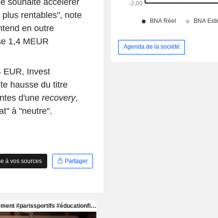
e souhaite accélérer
s plus rentables", note
ntend en outre
vise 1,4 MEUR
Agenda de la société
4 EUR, Invest
e hausse du titre
entes d'une
recovery
,
t" à "neutre".
e à vos sources
Partager