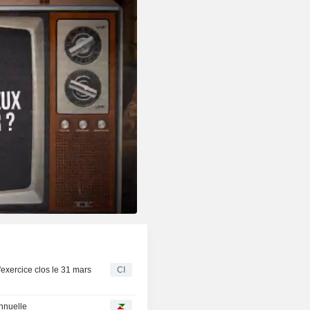
'exercice clos le 31 mars
CI
annuelle