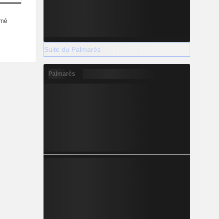
Suite du Palmarès
Palmarès