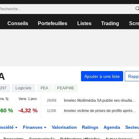
Conseils
Portefeuilles
Listes
Trading
Scr
A
Ajouter à une liste
Rapp
297
Logiciels
PEA
PEA/PME
ia. 5j.
Varia. 1 janv.
26/06
Innelec Multimédia SA publie ses résultats annuels pour l'exercice clos le 31 mars 2026
,60 %
-4,32 %
11/06
Innelec victime de prises de profits après sa publication annuelle
Société
Finances
Valorisation
Ratings
Agenda
Secte