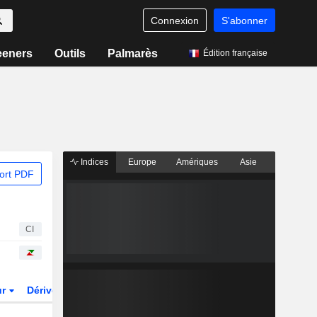
Connexion
S'abonner
eeners
Outils
Palmarès
Édition française
Indices
Europe
Amériques
Asie
ort PDF
CI
ur
Dérivés