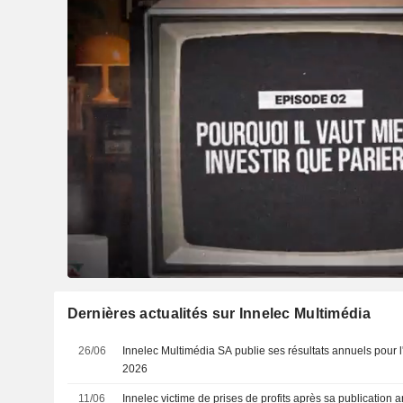
Dernières actualités sur Innelec Multimédia
26/06
Innelec Multimédia SA publie ses résultats annuels pour l
2026
11/06
Innelec victime de prises de profits après sa publication 