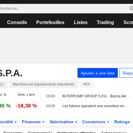
Conseils
Portefeuilles
Listes
Trading
Scr
.P.A.
Ajouter à une liste
Rapp
911
Machines et équipements industriels
PEA
a. 5j.
Varia. 1 janv.
06/08
INTERPUMP GROUP S.P.A. : Banca Akros (ESN) relève son opinion
90 %
-18,38 %
06/08
Les futures signalent une ouverture en hausse pour les Bourses européennes
Société
Finances
Valorisation
Consensus
Ratings