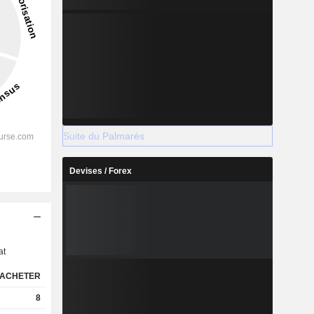
Suite du Palmarès
Devises / Forex
s
at
ACHETER
8