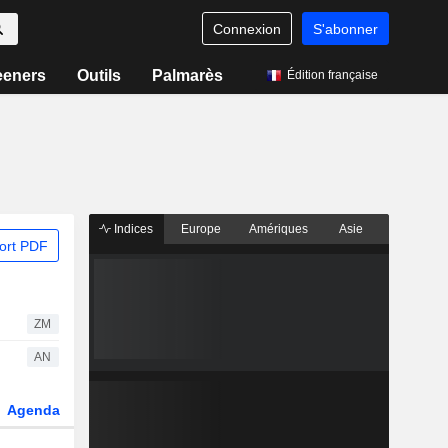
Connexion
S'abonner
eeners
Outils
Palmarès
Édition française
Indices
Europe
Amériques
Asie
ort PDF
ZM
AN
Agenda
Secteur
Dérivés
Fonds et ETFs