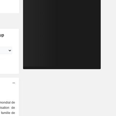
up
 mondial de
isation de
famille de