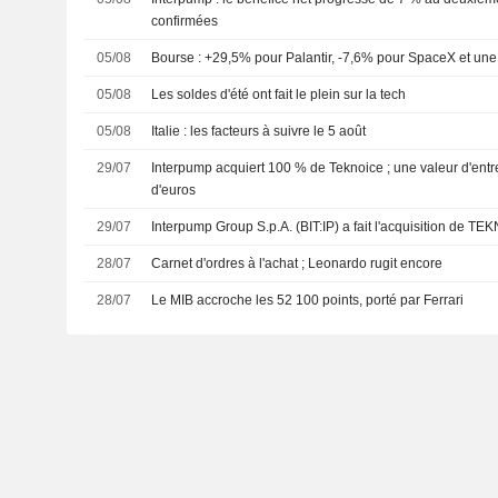
confirmées
05/08
Bourse : +29,5% pour Palantir, -7,6% pour SpaceX et une 
05/08
Les soldes d'été ont fait le plein sur la tech
05/08
Italie : les facteurs à suivre le 5 août
29/07
Interpump acquiert 100 % de Teknoice ; une valeur d'entr
d'euros
29/07
Interpump Group S.p.A. (BIT:IP) a fait l'acquisition de T
28/07
Carnet d'ordres à l'achat ; Leonardo rugit encore
28/07
Le MIB accroche les 52 100 points, porté par Ferrari