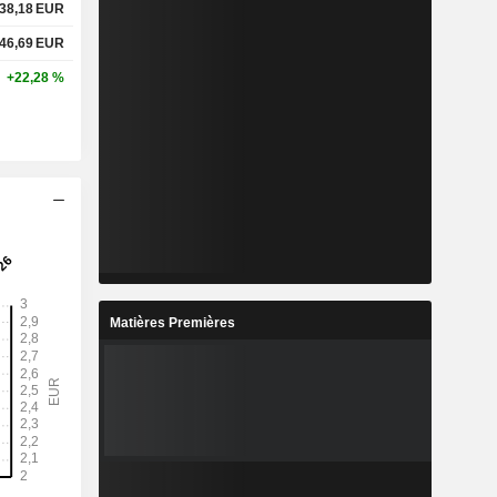
38,18
EUR
46,69
EUR
+22,28 %
Matières Premières