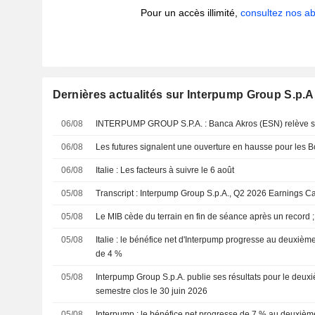
Pour un accès illimité,
consultez nos 
Dernières actualités sur Interpump Group S.p.A
06/08
INTERPUMP GROUP S.P.A. : Banca Akros (ESN) r
06/08
Les futures signalent une ouverture en hausse pour les
06/08
Italie : Les facteurs à suivre le 6 août
05/08
Transcript : Interpump Group S.p.A., Q2 2026 Earnings Ca
05/08
Le MIB cède du terrain en fin de séance après un record ;
05/08
Italie : le bénéfice net d'Interpump progresse au deuxième 
de 4 %
05/08
Interpump Group S.p.A. publie ses résultats pour le deuxi
semestre clos le 30 juin 2026
05/08
Interpump : le bénéfice net progresse de 7 % au deuxième 