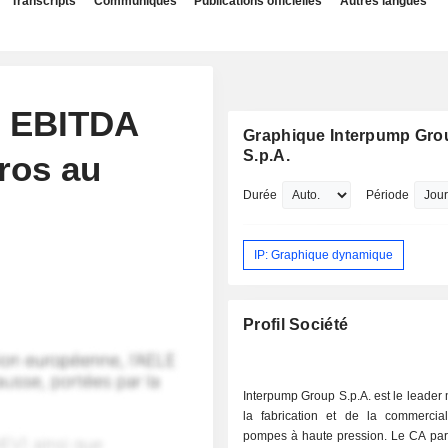
Transcripts
Communiqués
Publications officielles
Autres langues
n EBITDA
Graphique Interpump Gro
S.p.A.
uros au
Durée
Période
IP: Graphique dynamique
Profil Société
Interpump Group S.p.A. est le leader
la fabrication et de la commercial
pompes à haute pression. Le CA par 