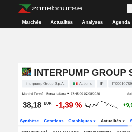
Marchés
Actualités
Analyses
Agenda
INTERPUMP GROUP S
Interpump Group S.p.A.
Actions
IP
IT0001078
Marché Fermé -
Borsa Italiana
17:45:00 07/08/2026
Vari
38,18
-1,39 %
EUR
+9,
Synthèse
Cotations
Graphiques
Actualités