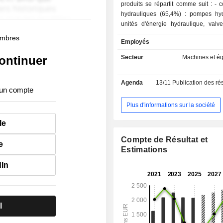
produits se répartit comme suit : - composants
hydrauliques (65,4%) : pompes hyd
unités d'énergie hydraulique, valves
pompes et plongeurs à haute pressio
membres
Employés
La répartition géographique du 
suivante : Italie (15,6%), Europ
ontinuer
Secteur
Machines et é
Amérique du Nord (25,1%), Extrême
Océanie (13,1%) et autres (11%).
Agenda
13/11
Publication des résultats
 un compte
Plus d'informations sur la société
le
Compte de Résultat et
e
Estimations
dIn
l