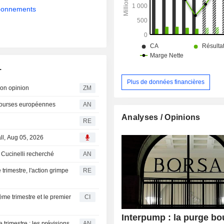
abonnements
.
Plus de données financières
elève son opinion
ZM
 Bourses européennes
AN
Analyses / Opinions
RE
ll, Aug 05, 2026
 Cucinelli recherché
AN
trimestre, l'action grimpe
RE
ème trimestre et le premier
CI
Interpump : la purge bo
trimestre ; les prévisions
AN