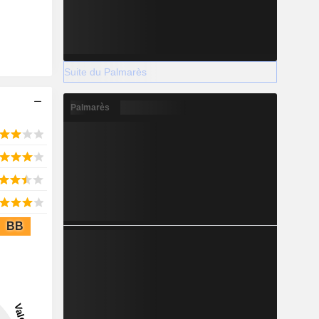
Suite du Palmarès
Palmarès
BB