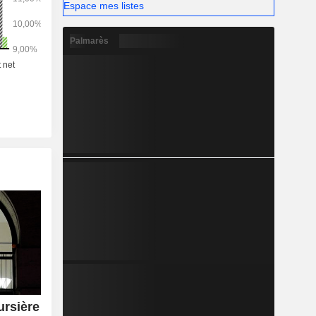
Espace mes listes
Palmarès
ursière