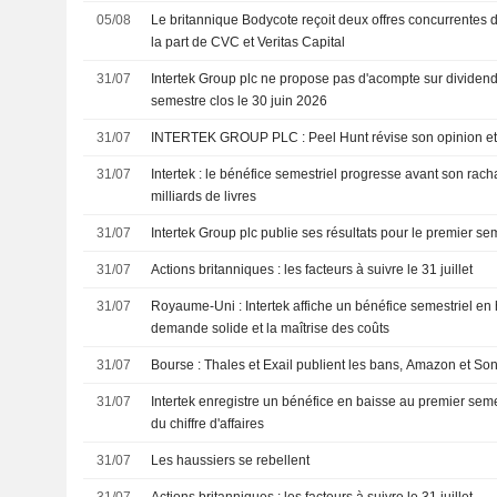
05/08
Le britannique Bodycote reçoit deux offres concurrentes d
la part de CVC et Veritas Capital
31/07
Intertek Group plc ne propose pas d'acompte sur dividend
semestre clos le 30 juin 2026
31/07
INTERTEK GROUP PLC : Peel Hunt révise son op
31/07
Intertek : le bénéfice semestriel progresse avant son rac
milliards de livres
31/07
Intertek Group plc publie ses résultats pour le premier se
31/07
Actions britanniques : les facteurs à suivre le 31 juillet
31/07
Royaume-Uni : Intertek affiche un bénéfice semestriel en
demande solide et la maîtrise des coûts
31/07
Bourse : Thales et Exail publient les bans, Amazon et Sony
31/07
Intertek enregistre un bénéfice en baisse au premier se
du chiffre d'affaires
31/07
Les haussiers se rebellent
31/07
Actions britanniques : les facteurs à suivre le 31 juillet