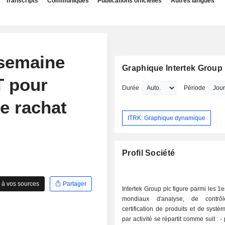
Transcripts
Communiqués
Publications officielles
Autres langues
 semaine
Graphique Intertek Group 
T pour
Durée
Période
e rachat
ITRK: Graphique dynamique
Profil Société
 à vos sources
Partager
Intertek Group plc figure parmi les 1
mondiaux d'analyse, de contr
certification de produits et de syst
par activité se répartit comme suit : - prestations