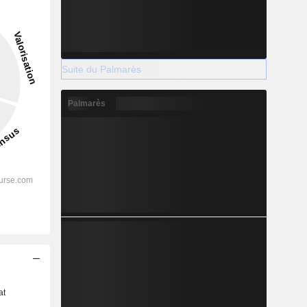
Suite du Palmarès
Palmarès
s
at