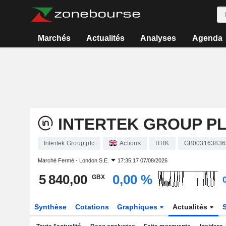
Marchés
Actualités
Analyses
Agenda
INTERTEK GROUP P
Intertek Group plc
Actions
ITRK
GB003163836
Marché Fermé -
London S.E.
17:35:17 07/08/2026
5 840,00
0,00 %
GBX
Synthèse
Cotations
Graphiques
Actualités