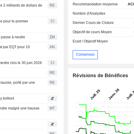
Recommandation moyenne
AC
e 2 milliards de dollars de
RE
Nombre d'Analystes
e pour le premier
CI
Dernier Cours de Cloture
Objectif de cours Moyen
inion et passe à neutre
ZM
Ecart / Objectif Moyen
hat par EQT pour 10
AN
Consensus
mestre clos le 30 juin 2026
CI
RE
Révisions de Bénéfices
 hausse, porté par une
RE
 brillent
mestre malgré une hausse
MT
RE