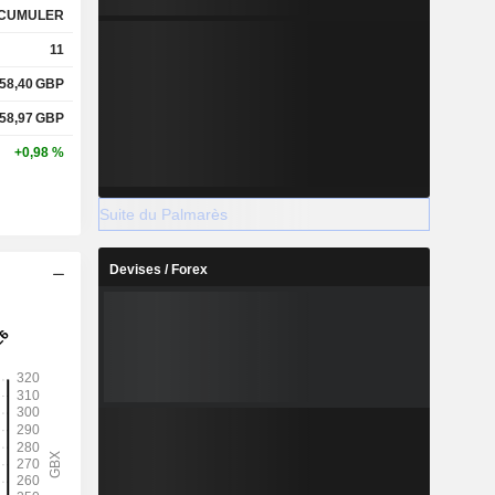
CUMULER
11
58,40
GBP
58,97
GBP
+0,98 %
Suite du Palmarès
Devises / Forex