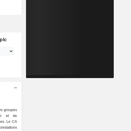
plc
ers groupes
ôle et de
èmes. Le CA