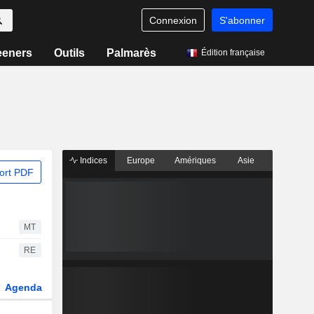
Connexion
S'abonner
eeners
Outils
Palmarès
Édition française
Indices
Europe
Amériques
Asie
ort PDF
MT
RE
Agenda
Secteur
Dérivés
Fonds et ETFs