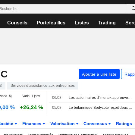
Conseils
Portefeuilles
Listes
Trading
Scr
LC
Ajouter à une liste
Rapp
3
Services d'assistance aux entreprises
Varia. 5j.
Varia. 1 janv.
06/08
Les actionnaires d'Intertek approuvent le rachat par Isotope Bidco, soutenu par EQT
0,00 %
+26,24 %
05/08
Le britannique Bodycote reçoit deux offres concurrentes de 2 milliards de dollars de la part de CVC et Veritas Capital
Société
Finances
Valorisation
Consensus
Ratings