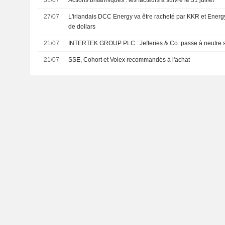
27/07
L'irlandais DCC Energy va être racheté par KKR et Energy
de dollars
21/07
INTERTEK GROUP PLC : Jefferies & Co. passe à n
21/07
SSE, Cohort et Volex recommandés à l'achat