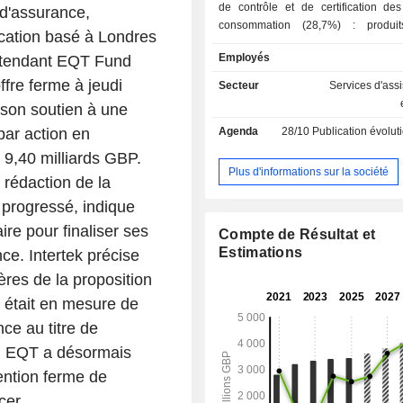
de contrôle et de certification de
 d'assurance,
consommation (28,7%) : produits
fication basé à Londres
chaussures, jouets, articles de 
Employés
rétendant EQT Fund
appareils électroménagers, 
électroniques grand public, pro
fre ferme à jeudi
Secteur
Services d'ass
technologies de l'information
 son soutien à une
communication, produits de l'
par action en
Agenda
28/10
Publication évolution de l'acti
automobile, de l'aérospatiale, de l'éc
la construction, des énergies renou
à 9,40 milliards GBP.
des soins de santé. En outre, 
Plus d'informations sur la société
 rédaction de la
développe une activité de contr
 progressé, indique
certification des standards internat
développement de solutions d'assura
ire pour finaliser ses
Compte de Résultat et
pour les secteurs de l'industr
Estimations
e. Intertek précise
infrastructures (25%) : dédiées à
ères de la proposition
d'approvisionnement des industries 
et de la construction, des 
k était en mesure de
renouvelables, du pétrole et du 
ce au titre de
pétrochimie, de minéraux, etc. ; - prestations de
services d'inspection des ca
re. EQT a désormais
d'évaluation analytique, d'étalon
ention ferme de
services techniques aux industries du
cer.