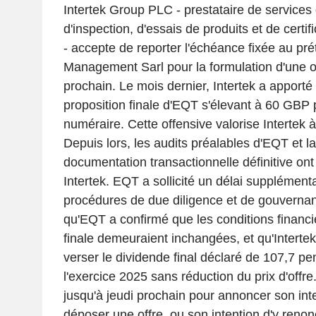
Intertek Group PLC - prestataire de services
d'inspection, d'essais de produits et de certi
- accepte de reporter l'échéance fixée au p
Management Sarl pour la formulation d'une of
prochain. Le mois dernier, Intertek a apporté
proposition finale d'EQT s'élevant à 60 GBP 
numéraire. Cette offensive valorise Intertek 
Depuis lors, les audits préalables d'EQT et la
documentation transactionnelle définitive ont
Intertek. EQT a sollicité un délai supplémenta
procédures de due diligence et de gouvernanc
qu'EQT a confirmé que les conditions financi
finale demeuraient inchangées, et qu'Interte
verser le dividende final déclaré de 107,7 pen
l'exercice 2025 sans réduction du prix d'off
jusqu'à jeudi prochain pour annoncer son int
déposer une offre, ou son intention d'y renon