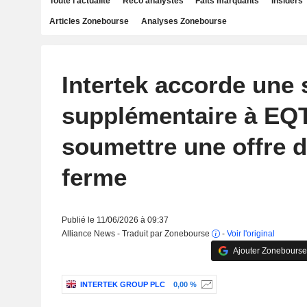
Toute l'actualité
Reco analystes
Faits marquants
Insiders
Articles Zonebourse
Analyses Zonebourse
Intertek accorde une
supplémentaire à EQ
soumettre une offre d
ferme
Publié le 11/06/2026 à 09:37
Alliance News - Traduit par Zonebourse
-
Voir l'original
Ajouter Zonebourse
INTERTEK GROUP PLC
0,00 %