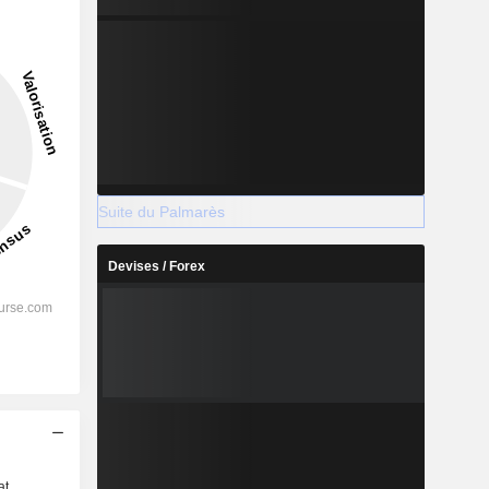
Suite du Palmarès
Devises / Forex
s
at