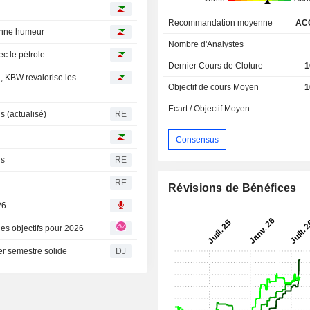
Recommandation moyenne
AC
onne humeur
Nombre d'Analystes
ec le pétrole
Dernier Cours de Cloture
1
n, KBW revalorise les
Objectif de cours Moyen
1
Ecart / Objectif Moyen
 (actualisé)
RE
Consensus
is
RE
RE
Révisions de Bénéfices
26
t des objectifs pour 2026
er semestre solide
DJ