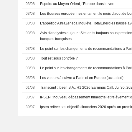
03/08
Espoirs au Moyen-Orient, l'Europe dans le vert
03/08
Les Bourses européennes entament le mois d'août de b
03/08
L'appétit d'AstraZeneca inquiète, TotalEnergies baisse av
03/08
Avis d'analystes du jour : Stellantis toujours sous pressio
banques françaises
03/08
Le point sur les changements de recommandations à Paris
03/08
Tout est sous contrôle ?
03/08
Le point sur les changements de recommandations à Par
03/08
Les valeurs à suivre à Paris et en Europe (actualisé)
01/08
Transcript : Ipsen S.A., H1 2026 Earnings Call, Jul 30, 20
30/07
IPSEN : nouveau dépassement trimestriel et relèvemen
30/07
Ipsen relève ses objectifs financiers 2026 après un premi