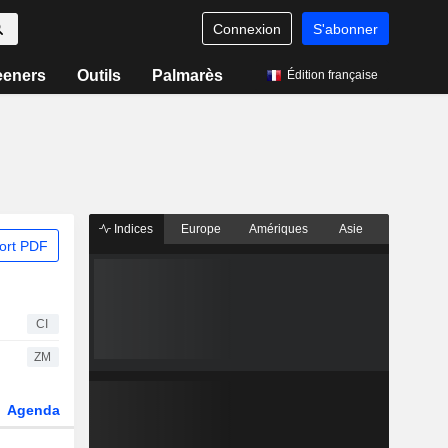
Connexion
S'abonner
eeners
Outils
Palmarès
Édition française
Indices
Europe
Amériques
Asie
ort PDF
CI
ZM
Agenda
Secteur
Dérivés
Fonds et ETFs