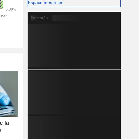
Espace mes listes
Palmarès
c la
s