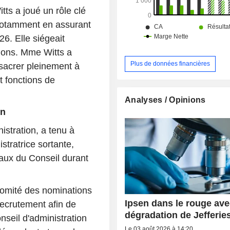
tts a joué un rôle clé
notamment en assurant
6. Elle siégeait
ions. Mme Witts a
Plus de données financières
nsacrer pleinement à
t fonctions de
Analyses / Opinions
on
istration, a tenu à
stratrice sortante,
vaux du Conseil durant
 Comité des nominations
Ipsen dans le rouge ave
recrutement afin de
dégradation de Jefferie
onseil d'administration
Le 03 août 2026 à 14:20