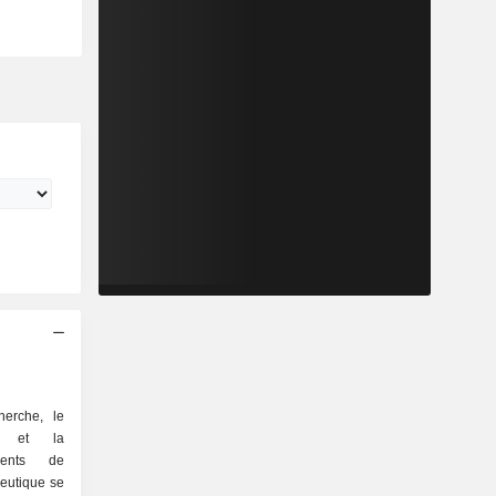
herche, le
on et la
ments de
peutique se