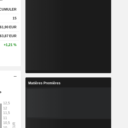
CUMULER
15
61,90
EUR
63,87
EUR
+1,21 %
Matières Premières