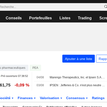
Conseils
Portefeuilles
Listes
Trading
Scr
Ajouter à une liste
Rapp
ts pharmaceutiques
PEA
Pré-ouverture
07:38:52
04/08
Marengo Therapeutics, Inc. et Ipsen S.A. désignent un premier candidat-médicament dans le cadre de leur collaboration stratégique TriSTAR
61,75
-0,09 %
03/08
IPSEN : Jefferies & Co. n'est plus neutre mais vendeur
Société
Finances
Valorisation
Consensus
Ratings