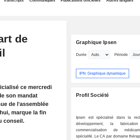
Transcripts
Communiqués
Publications officielles
Autres langues
art de
Graphique Ipsen
l
Durée
Période
IPN: Graphique dynamique
icialisé ce mercredi
 de son mandat
Profil Société
ssue de l'assemblée
hui, marque la fin
Ipsen est spécialisé dans la rec
 conseil.
développement, la fabricati
commercialisation de médica
spécialité. Le CA par domaine théra