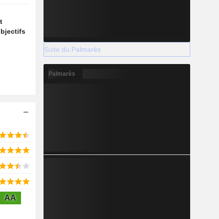
t
bjectifs
Suite du Palmarès
Palmarès
AA