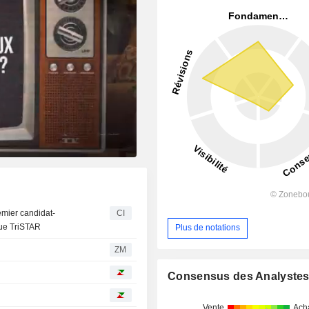
emier candidat-
CI
que TriSTAR
Plus de notations
ZM
Consensus des Analyste
Vente
Ach