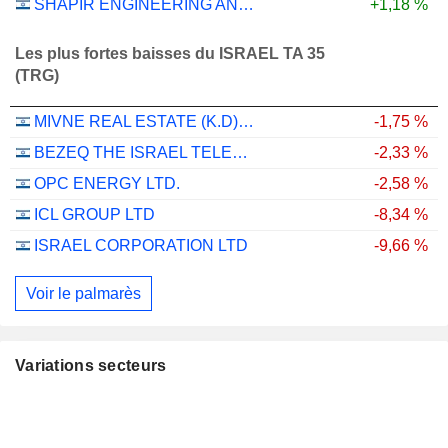
SHAPIR ENGINEERING AND INDUSTRY LTD
+1,18 %
Les plus fortes baisses du ISRAEL TA 35
(TRG)
MIVNE REAL ESTATE (K.D) LTD
-1,75 %
BEZEQ THE ISRAEL TELECOMMUNICATION CORP. LTD
-2,33 %
OPC ENERGY LTD.
-2,58 %
ICL GROUP LTD
-8,34 %
ISRAEL CORPORATION LTD
-9,66 %
Voir le palmarès
Variations secteurs