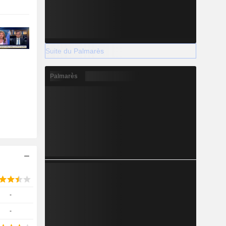
Suite du Palmarès
Palmarès
-
-