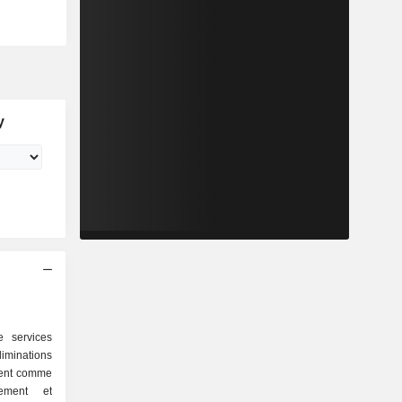
y
 services
iminations
ssent comme