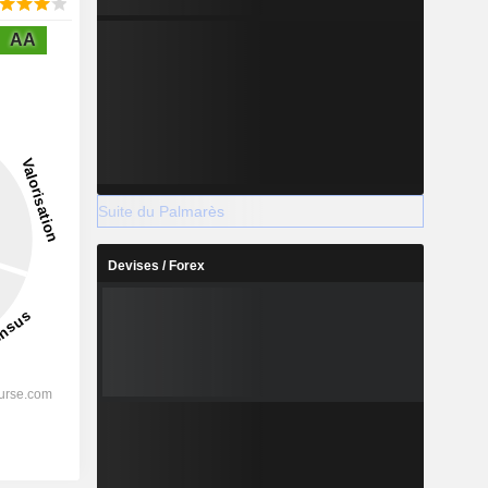
AA
Suite du Palmarès
Devises / Forex