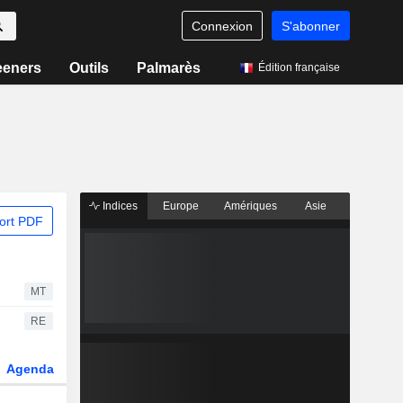
Connexion
S'abonner
eeners
Outils
Palmarès
Édition française
Indices
Europe
Amériques
Asie
ort PDF
MT
RE
Agenda
Secteur
Dérivés
Fonds et ETFs