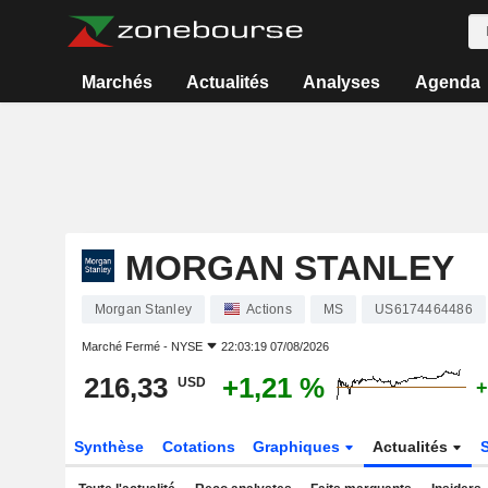
Marchés
Actualités
Analyses
Agenda
MORGAN STANLEY
Morgan Stanley
Actions
MS
US6174464486
Marché Fermé -
NYSE
22:03:19 07/08/2026
216,33
+1,21 %
USD
+
Synthèse
Cotations
Graphiques
Actualités