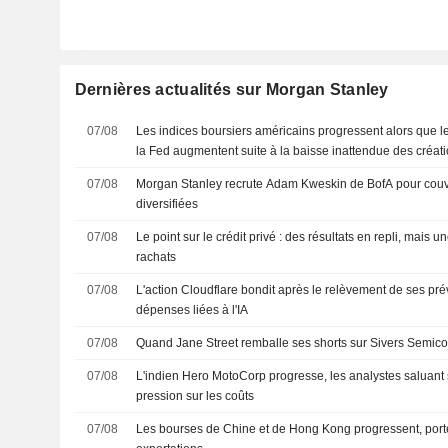
Dernières actualités sur Morgan Stanley
07/08
Les indices boursiers américains progressent alors que l
la Fed augmentent suite à la baisse inattendue des créat
agricoles
07/08
Morgan Stanley recrute Adam Kweskin de BofA pour couvri
diversifiées
07/08
Le point sur le crédit privé : des résultats en repli, mais u
rachats
07/08
L'action Cloudflare bondit après le relèvement de ses prév
dépenses liées à l'IA
07/08
Quand Jane Street remballe ses shorts sur Sivers Semic
07/08
L'indien Hero MotoCorp progresse, les analystes saluant s
pression sur les coûts
07/08
Les bourses de Chine et de Hong Kong progressent, port