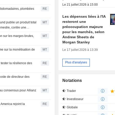
Le 21 juillet 2026 à 15:00
 hebdomadaires, plombées
RE
Les dépenses liées à l'IA
resteront une
nd publie un produit total
MT
préoccupation majeure
imestre, contre une
pour les marchés, selon
on sur les marges brutes,
MT
Andrew Sheets de
Morgan Stanley
me sur la monétisation de
MT
Le 17 juillet 2026 à 13:39
Plus d'analyses
tester la résilience des
RE
ste de directeur des
RE
Notations
 au consensus pour Allianz
MT
Trader
Investisseur
 America rejoint la
RE
Globale