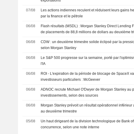
exportations
07/08
Les actions indiennes reculent et réduisent leurs gains
par la finance et le pétrole
06/08
Flash résultats (MSDL) : Morgan Stanley Direct Lending Fu
de placements de 88,8 millions de dollars au deuxième tr
estimation FactSet de 90,0 millions de dollars
06/08
CDW : un deuxième trimestre solide éclipsé par la pressi
selon Morgan Stanley
06/08
Le S&P 500 progresse sur la semaine, porté par l'optimis
l'IA
06/08
ROI - L'expiration de la période de blocage de SpaceX va 
investisseurs particuliers : McGeever
06/08
ADNOC recrute Michael O'Dwyer de Morgan Stanley au po
investissements, selon des sources
06/08
Morgan Stanley prévoit un résultat opérationnel inférieur
au deuxième trimestre
05/08
Un haut dirigeant de la division technologique de Bank of
concurrence, selon une note interne