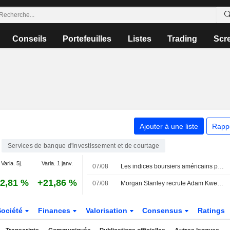
Conseils
Portefeuilles
Listes
Trading
Scr
Ajouter à une liste
Rapp
Services de banque d'investissement et de courtage
Varia. 5j.
Varia. 1 janv.
07/08
Les indices boursiers américains progressent alors que les paris sur une pause de la Fed augmentent suite à la baisse inattendue des créations d'emplois non agricoles
2,81 %
+21,86 %
07/08
Morgan Stanley recrute Adam Kweskin de BofA pour couvrir les industries diversifiées
Société
Finances
Valorisation
Consensus
Ratings