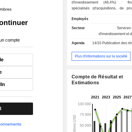
d'investissement (46,4%) : fin
spécialisés (d'acquisitions, de proj
membres
interventions sur les marchés action
Employés
de change et de matières premières,
ontinuer
sur actions, conseil en fusions-acquisit
Secteur
Services
- gestion de patrimoine (44,5%) ; - gesti
d'investissement et 
d'actifs et de fonds d'investissement
 un compte
Agenda
14/10
Publication des résultat
895 MdsUSD d'actifs sous gestion à fin
répartition géographique des reve
suivante : Amériques (74,9%), Asie 
Plus d'informations sur la société
le
Europe-Moyen-Orient-Afrique (11,8%)
e
Compte de Résultat et
Estimations
dIn
l
abonnements