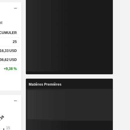
s
at
CUMULER
25
16,33
USD
36,62
USD
+9,38 %
Matières Premières