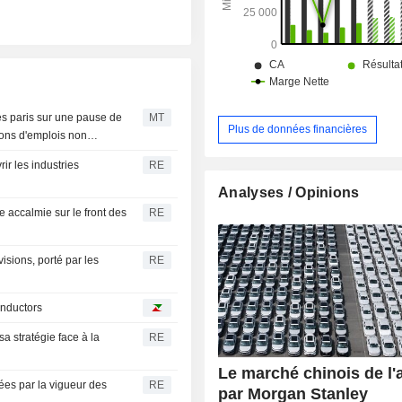
es paris sur une pause de
MT
Plus de données financières
ions d'emplois non
r les industries
RE
Analyses / Opinions
ne accalmie sur le front des
RE
isions, porté par les
RE
onductors
a stratégie face à la
RE
Le marché chinois de l'
ées par la vigueur des
RE
par Morgan Stanley