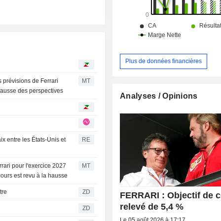
Plus de données financières
 prévisions de Ferrari
MT
 hausse des perspectives
Analyses / Opinions
ix entre les États-Unis et
RE
rari pour l'exercice 2027
MT
cours est revu à la hausse
itre
ZD
FERRARI : Objectif de 
relevé de 5,4 %
ZD
Le 05 août 2026 à 17:17