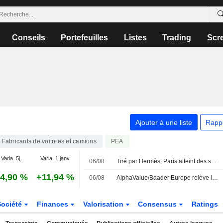
Conseils
Portefeuilles
Listes
Trading
Scr
Ajouter à une liste
Rapp
Fabricants de voitures et camions
PEA
Varia. 5j.
Varia. 1 janv.
06/08
Tiré par Hermès, Paris atteint des sommets inexplorés
4,90 %
+11,94 %
06/08
AlphaValue/Baader Europe relève l'objectif de cours et les prévisions de Ferrari après des résultats du T2 " solides » et une révision à la hausse des perspectives
Société
Finances
Valorisation
Consensus
Ratings