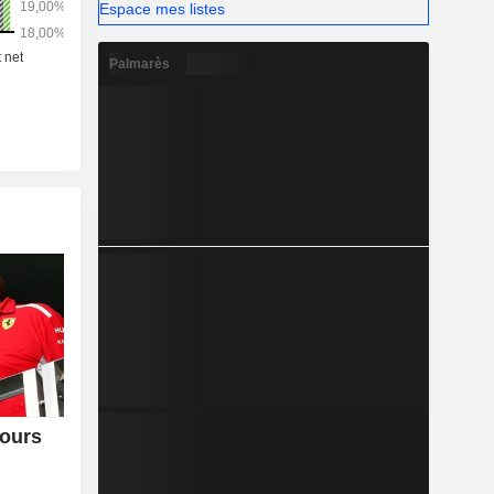
Espace mes listes
Palmarès
cours