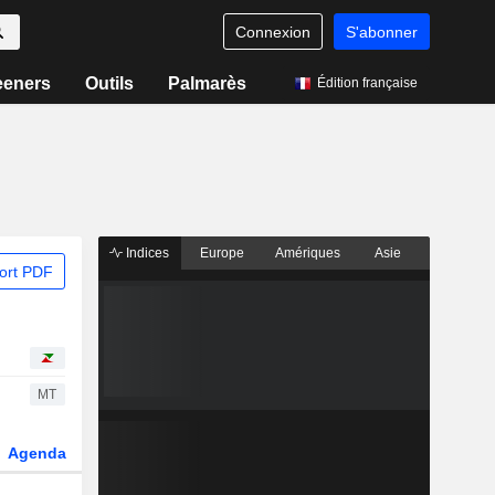
Connexion
S'abonner
eeners
Outils
Palmarès
Édition française
Indices
Europe
Amériques
Asie
ort PDF
MT
Agenda
Secteur
Dérivés