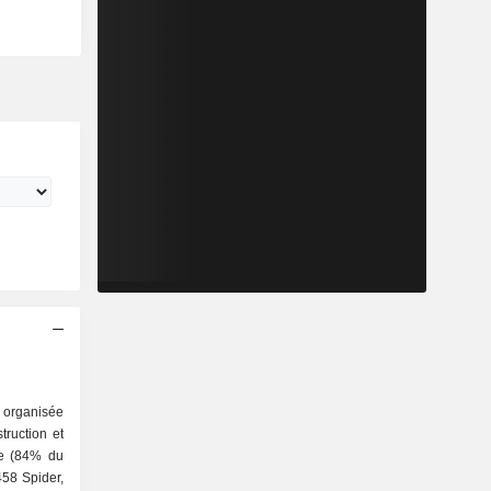
g organisée
xe (84% du
458 Spider,