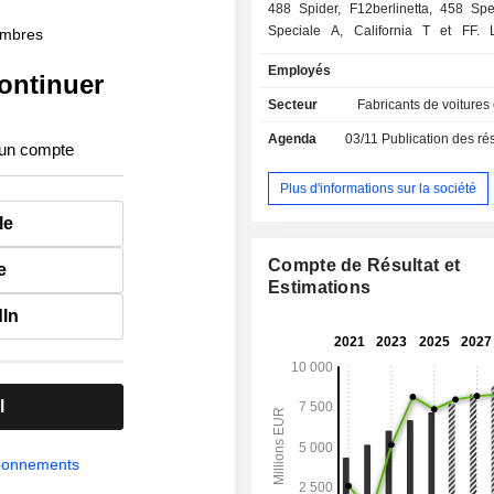
488 Spider, F12berlinetta, 458 Spe
Speciale A, California T et FF.
membres
propose également des pièces de re
Employés
activité de sponsoring (11,5%) ; - autres (4,5%)
ontinuer
La répartition géographique du 
Secteur
Fabricants de voitures
suivante : Italie (7,4%), Royaume-U
Agenda
03/11
Publication des résultats
Allemagne (8,1%), Europe-Moye
 un compte
Afrique (25,2%), Etats-Unis (27,7%)
(3,8%), Chine-Hong Kong-Taïwan (6,
Plus d'informations sur la société
Pacifique et Australie (12,3%).
le
Compte de Résultat et
e
Estimations
dIn
l
abonnements