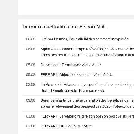
Dernières actualités sur Ferrari N.V.
06/08
Tiré par Hermès, Paris atteint des sommets inexplorés
06/08
AlphaValue/Baader Europe relève l'objectif de cours et les
après des résultats du T2 " solides » et une révision à la
05/08
Du vert pour Ferrari avec AlphaValue
05/08
FERRARI : Objectif de cours relevé de 5,4 %
03/08
La Bourse de Milan en rallye, portée par les espoirs de pa
l'Iran ; Danieli s'envole, Prysmian recule
03/08
Berenberg anticipe une accélération des bénéfices de Fer
après le relèvement des perspectives 2026 ; l'objectif de 
03/08
FERRARI : Berenberg réitère son opinion positive sur le t
03/08
FERRARI : UBS toujours positif