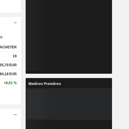
s
at
ACHETER
19
55,70
EUR
84,18
EUR
+8,01 %
Matières Premières