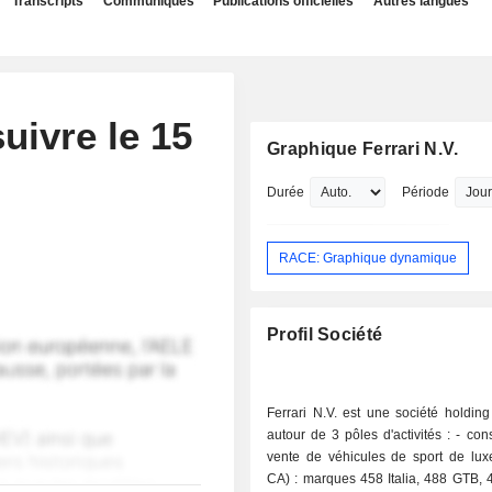
Transcripts
Communiqués
Publications officielles
Autres langues
suivre le 15
Graphique Ferrari N.V.
Durée
Période
RACE: Graphique dynamique
Profil Société
Ferrari N.V. est une société holdin
autour de 3 pôles d'activités : - construction et
vente de véhicules de sport de lu
CA) : marques 458 Italia, 488 GTB, 