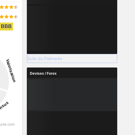
BBB
Suite du Palmarès
Devises / Forex