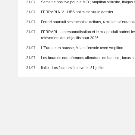
31/07
Semaine positive pour le MIB ; Amplifon s'illustre, Italgas 
31/07
FERRARI N.V. : UBS optimiste sur le dossier
31/07
Ferrari poursuit ses rachats d'actions, 4 millions d'euros d
31/07
FERRARI : la personnalisation et le mix produit portent les résultats du T2 et le
relèvement des objectifs pour 2026
31/07
L'Europe en hausse, Milan s'envole avec Amplifon
31/07
Les bourses européennes attendues en hausse ; focus sur 
31/07
Italie - Les facteurs à suivre le 31 juillet