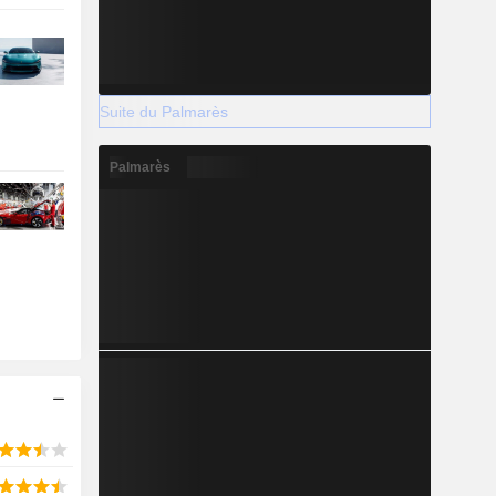
Suite du Palmarès
Palmarès