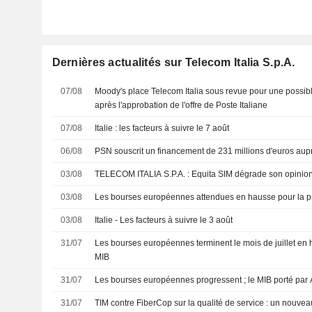
Dernières actualités sur Telecom Italia S.p.A.
07/08
Moody's place Telecom Italia sous revue pour une possibl
après l'approbation de l'offre de Poste Italiane
07/08
Italie : les facteurs à suivre le 7 août
06/08
PSN souscrit un financement de 231 millions d'euros aup
03/08
TELECOM ITALIA S.P.A. : Equita SIM dégrade son o
03/08
Les bourses européennes attendues en hausse pour la p
03/08
Italie - Les facteurs à suivre le 3 août
31/07
Les bourses européennes terminent le mois de juillet en 
MIB
31/07
Les bourses européennes progressent ; le MIB porté par 
31/07
TIM contre FiberCop sur la qualité de service : un nouve