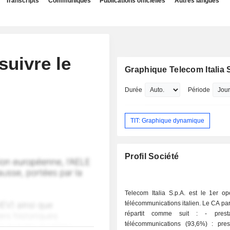
Transcripts
Communiqués
Publications officielles
Autres langues
 suivre le
Graphique Telecom Italia 
Durée
Période
TIT: Graphique dynamique
Profil Société
Telecom Italia S.p.A. est le 1er op
télécommunications italien. Le CA par 
répartit comme suit : - prestations de
télécommunications (93,6%) : pres