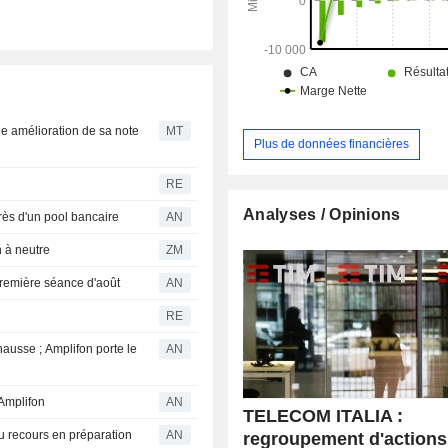
e amélioration de sa note
MT
Plus de données financières
RE
Analyses / Opinions
rès d'un pool bancaire
AN
pinion à neutre
ZM
remière séance d'août
AN
RE
hausse ; Amplifon porte le
AN
Amplifon
AN
TELECOM ITALIA :
au recours en préparation
AN
regroupement d'actions