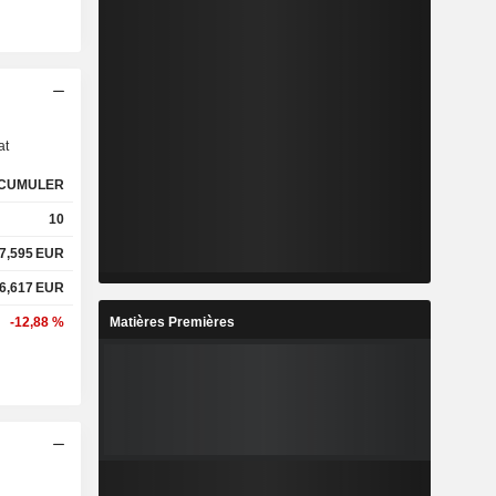
s
at
CUMULER
10
7,595
EUR
6,617
EUR
Matières Premières
-12,88 %