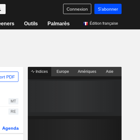
Connexion
S'abonner
eeners
Outils
Palmarès
Édition française
Indices
Europe
Amériques
Asie
ort PDF
MT
RE
Agenda
Secteur
Dérivés
Fonds et ETFs