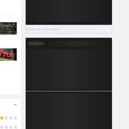
Suite du Palmarès
Palmarès