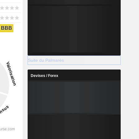
BBB
Suite du Palmarès
Devises / Forex