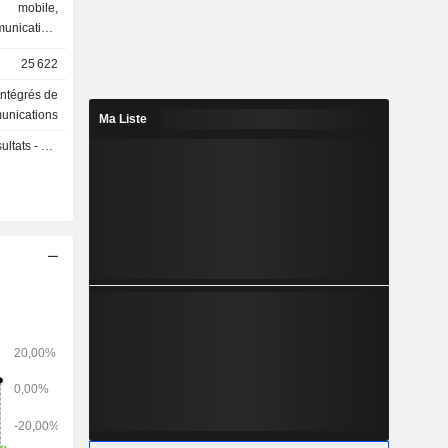
e mobile,
munication,
à Internet,
25 622
intégrés de
nte (avant
unications
Ma Liste
(69,3%) et
 - Q3 2026