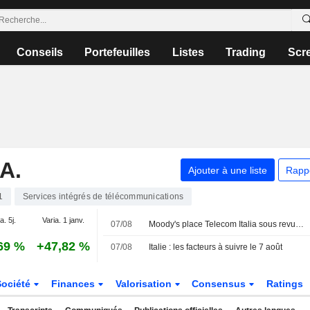
Conseils
Portefeuilles
Listes
Trading
Scr
A.
Ajouter à une liste
Rapp
1
Services intégrés de télécommunications
a. 5j.
Varia. 1 janv.
07/08
Moody's place Telecom Italia sous revue pour une possible amélioration de sa note après l'approbation de l'offre de Poste Italiane
69 %
+47,82 %
07/08
Italie : les facteurs à suivre le 7 août
Société
Finances
Valorisation
Consensus
Ratings