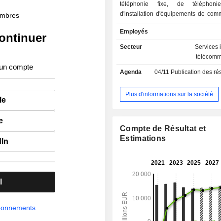
téléphonie fixe, de téléphoni
d'installation d'équipements de com
membres
de transmission de données, d'accès 
Employés
etc. ; - vente d'équipements de
ontinuer
télécommunication (6,4%). La répartition
Secteur
Services 
géographique du CA est la suiva
télécomm
éliminations intragroupe) : Italie 
 un compte
Agenda
04/11
Publication des résultats
Brésil (30,7%).
Plus d'informations sur la société
le
e
Compte de Résultat et
Estimations
dIn
l
abonnements