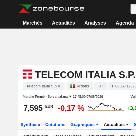
Marchés
Actualités
Analyses
Agenda
TELECOM ITALIA S.P.
Telecom Italia S.p.A.
Actions
TIT
IT000571267
Marché Fermé -
Borsa Italiana
17:45:00 07/08/2026
Vari
7,595
-0,17 %
EUR
+3,
Synthèse
Cotations
Graphiques
Actualités