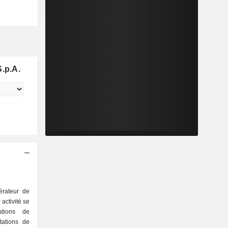
S.p.A.
érateur de
activité se
tations de