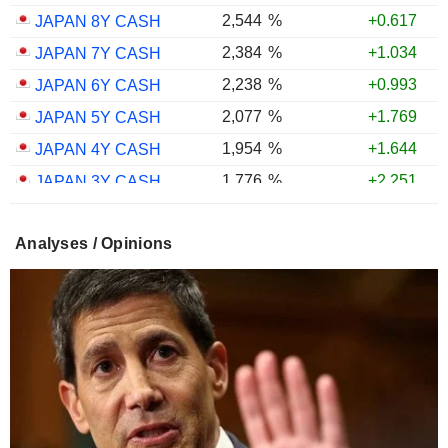
2,544
%
+0.617
JAPAN 8Y CASH
2,384
%
+1.034
JAPAN 7Y CASH
2,238
%
+0.993
JAPAN 6Y CASH
2,077
%
+1.769
JAPAN 5Y CASH
1,954
%
+1.644
JAPAN 4Y CASH
1,776
%
+2.251
JAPAN 3Y CASH
1,599
%
+2.611
JAPAN 2Y CASH
Analyses / Opinions
1,343
%
+2.771
JAPAN 1Y CASH