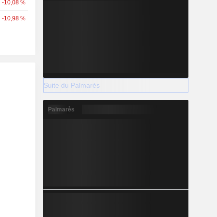
-10,08 %
-10,98 %
Suite du Palmarès
Palmarès