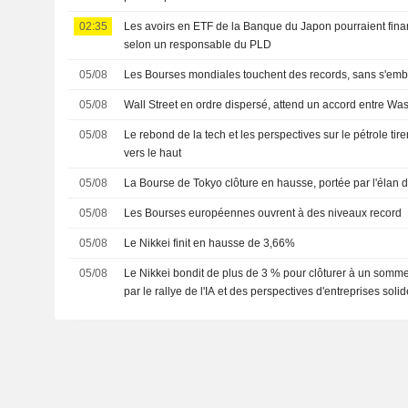
02:35
Les avoirs en ETF de la Banque du Japon pourraient fina
selon un responsable du PLD
05/08
Les Bourses mondiales touchent des records, sans s'emba
05/08
Wall Street en ordre dispersé, attend un accord entre Wa
05/08
Le rebond de la tech et les perspectives sur le pétrole tir
vers le haut
05/08
La Bourse de Tokyo clôture en hausse, portée par l'élan 
05/08
Les Bourses européennes ouvrent à des niveaux record
05/08
Le Nikkei finit en hausse de 3,66%
05/08
Le Nikkei bondit de plus de 3 % pour clôturer à un somm
par le rallye de l'IA et des perspectives d'entreprises soli