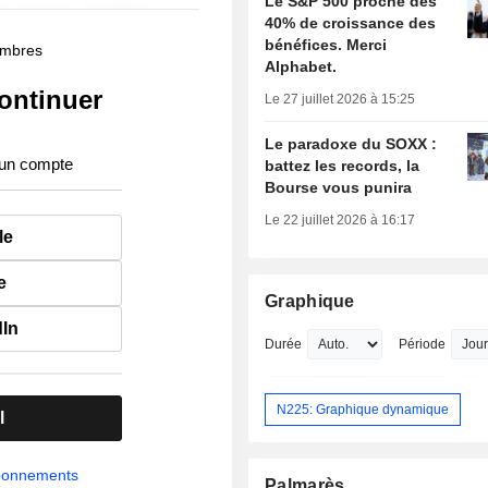
Le S&P 500 proche des
40% de croissance des
bénéfices. Merci
membres
Alphabet.
ontinuer
Le 27 juillet 2026 à 15:25
Le paradoxe du SOXX :
 un compte
battez les records, la
Bourse vous punira
Le 22 juillet 2026 à 16:17
le
e
Graphique
dIn
Durée
Période
N225: Graphique dynamique
l
abonnements
Palmarès