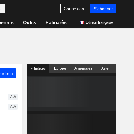
Connexion
S'abonner
eeners
Outils
Palmarès
Édition française
Indices
Europe
Amériques
Asie
ne liste
AW
AW