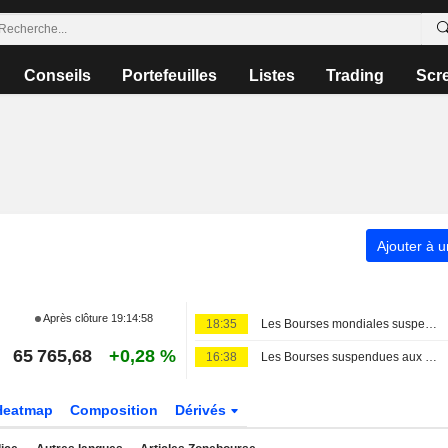
Conseils
Portefeuilles
Listes
Trading
Scr
Ajouter à u
Après clôture
19:14:58
18:35
Les Bourses mondiales suspendues au Moyen-Orient, records en Europe
65 765,68
+0,28 %
16:38
Les Bourses suspendues aux avancées géopolitiques, nouveaux records en Europe
Heatmap
Composition
Dérivés