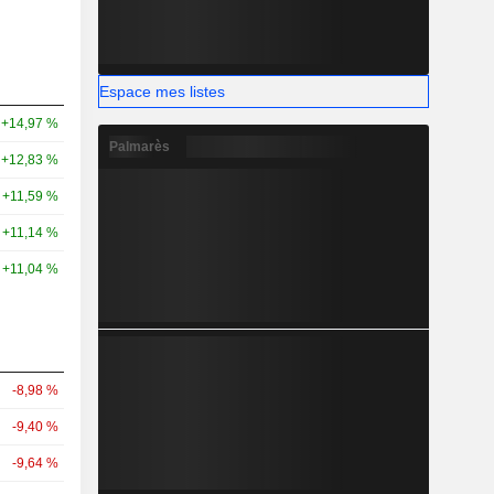
Espace mes listes
+14,97 %
Palmarès
+12,83 %
+11,59 %
+11,14 %
+11,04 %
-8,98 %
-9,40 %
-9,64 %