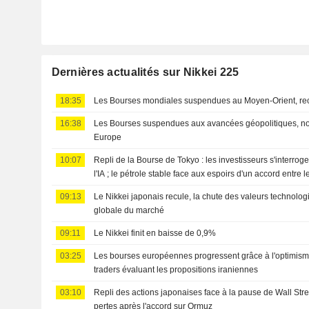
Dernières actualités sur Nikkei 225
18:35
Les Bourses mondiales suspendues au Moyen-Orient, re
16:38
Les Bourses suspendues aux avancées géopolitiques, n
Europe
10:07
Repli de la Bourse de Tokyo : les investisseurs s'interro
l'IA ; le pétrole stable face aux espoirs d'un accord entre le
09:13
Le Nikkei japonais recule, la chute des valeurs technolog
globale du marché
09:11
Le Nikkei finit en baisse de 0,9%
03:25
Les bourses européennes progressent grâce à l'optimisme 
traders évaluant les propositions iraniennes
03:10
Repli des actions japonaises face à la pause de Wall Stre
pertes après l'accord sur Ormuz