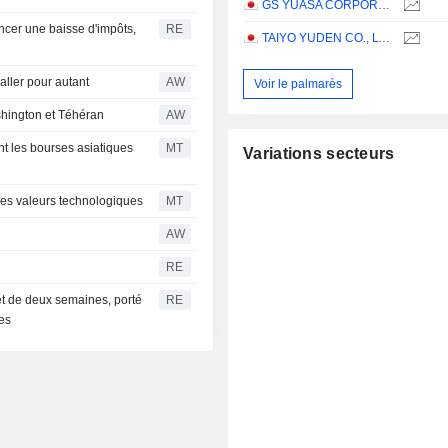
GS YUASA CORPORATION
ncer une baisse d'impôts,
RE
TAIYO YUDEN CO., LTD.
ller pour autant
AW
Voir le palmarès
shington et Téhéran
AW
ent les bourses asiatiques
MT
Variations secteurs
des valeurs technologiques
MT
AW
RE
et de deux semaines, porté
RE
des