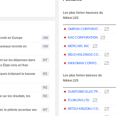
Les plus fortes hausses du
Nikkei 225
OMRON CORPORATION
KAO CORPORATION
cords en Europe
AW
MERCARI, INC.
ouveaux records en
AW
MEIJI HOLDINGS CO., LTD.
gent sur les dépenses dans
MT
KIKKOMAN CORPORATION
s États-Unis et l'Iran
iques éclipsant la hausse
RE
Les plus fortes baisses du
Nikkei 225
RE
SUMITOMO ELECTRIC INDUSTRIES, LTD.
sur les résultats, les
RE
FUJIKURA LTD.
MITSUI KINZOKU COMPANY, LIMITED
et, le pétrole accentue ses
MT