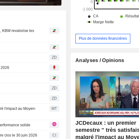
n, KBW revalorise les
Plus de données financières
ZD
Analyses / Opinions
, 2026
ZD
ZD
gré l'impact au Moyen-
MT
JCDecaux : un premier
une performance solide
semestre " très satisfai
e clos le 30 juin 2026
CI
malgré l'impact au Moy