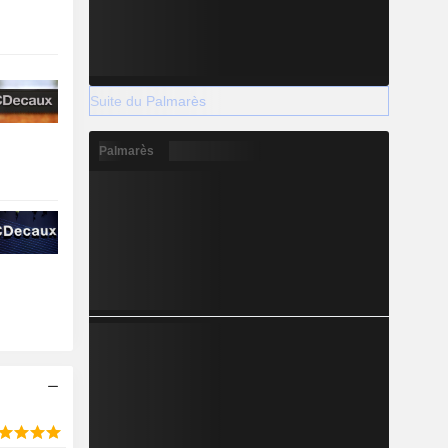
Suite du Palmarès
Palmarès