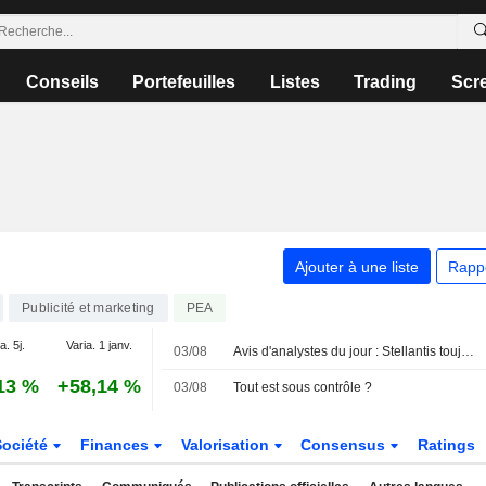
Conseils
Portefeuilles
Listes
Trading
Scr
Ajouter à une liste
Rapp
Publicité et marketing
PEA
a. 5j.
Varia. 1 janv.
03/08
Avis d'analystes du jour : Stellantis toujours sous pression, KBW revalorise les banques françaises
13 %
+58,14 %
03/08
Tout est sous contrôle ?
Société
Finances
Valorisation
Consensus
Ratings