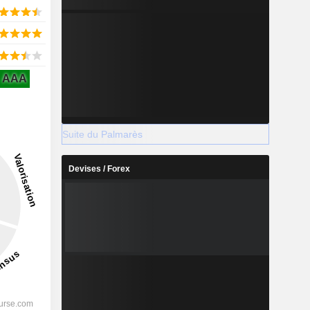
AAA
Suite du Palmarès
Devises / Forex