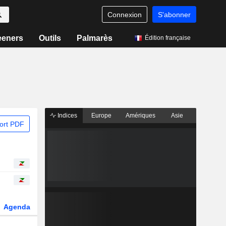
Connexion
S'abonner
eeners
Outils
Palmarès
Édition française
Indices
Europe
Amériques
Asie
ort PDF
Agenda
Secteur
Dérivés
Fonds et ETFs