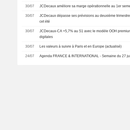
30/07
JCDecaux améliore sa marge opérationnelle au 1er seme
30/07
JCDecaux dépasse ses prévisions au deuxième trimestre e
cet été
30/07
JCDecaux-CA +5,7% au S1 avec le modèle OOH premium 
digitales
30/07
Les valeurs à suivre à Paris et en Europe (actualisé)
24/07
Agenda FRANCE & INTERNATIONAL - Semaine du 27 juil