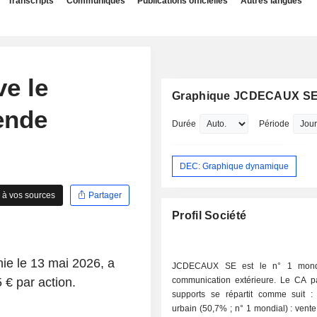
Transcripts
Communiqués
Publications officielles
Autres langues
e le
Graphique JCDECAUX S
ende
Durée
Période
DEC: Graphique dynamique
 à vos sources
Partager
Profil Société
e le 13 mai 2026, a
JCDECAUX SE est le n° 1 mond
 € par action.
communication extérieure. Le CA p
supports se répartit comme suit : - mobilie
urbain (50,7% ; n° 1 mondial) : vent