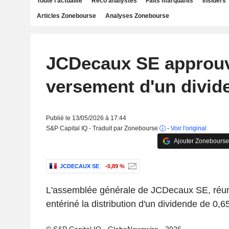
Toute l'actualité
Reco analystes
Faits marquants
Insiders
Articles Zonebourse
Analyses Zonebourse
JCDecaux SE approuv
versement d'un divid
Publié le 13/05/2026 à 17:44
S&P Capital IQ - Traduit par Zonebourse
-
Voir l'original
Ajouter Zonebourse
JCDECAUX SE
-0,89 %
L'assemblée générale de JCDecaux SE, réuni
entériné la distribution d'un dividende de 0,65