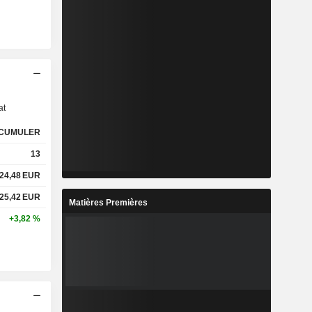
s
at
CUMULER
13
24,48
EUR
25,42
EUR
Matières Premières
+3,82 %