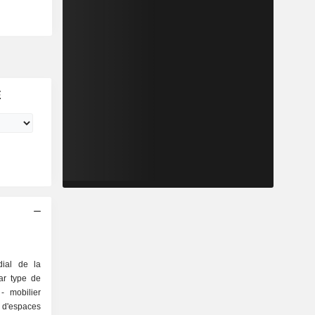
E
ial de la
ar type de
r
e d'espaces