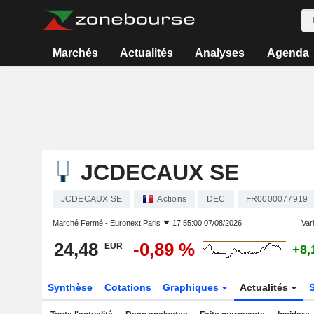
Marchés
Actualités
Analyses
Agenda
JCDECAUX SE
JCDECAUX SE
Actions
DEC
FR0000077919
Marché Fermé -
Euronext Paris
17:55:00 07/08/2026
Vari
24,48
-0,89 %
EUR
+8,
Synthèse
Cotations
Graphiques
Actualités