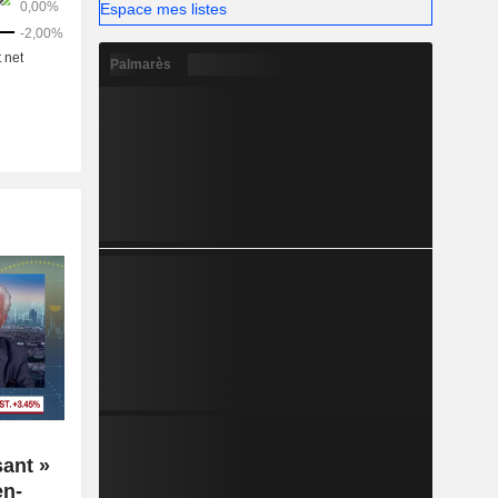
Espace mes listes
Palmarès
sant »
en-