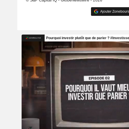
© S&P Capital IQ - GlobeNewswire - 2026
Ajouter Zonebours