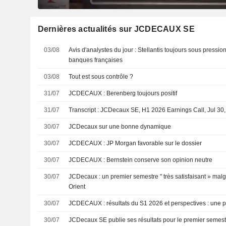
Dernières actualités sur JCDECAUX SE
03/08
Avis d'analystes du jour : Stellantis toujours sous pressio
banques françaises
03/08
Tout est sous contrôle ?
31/07
JCDECAUX : Berenberg toujours positif
31/07
Transcript : JCDecaux SE, H1 2026 Earnings Call, Jul 30
30/07
JCDecaux sur une bonne dynamique
30/07
JCDECAUX : JP Morgan favorable sur le dossier
30/07
JCDECAUX : Bernstein conserve son opinion neutre
30/07
JCDecaux : un premier semestre " très satisfaisant » mal
Orient
30/07
JCDECAUX : résultats du S1 2026 et perspectives : 
30/07
JCDecaux SE publie ses résultats pour le premier semestr