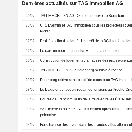
Dernières actualités sur TAG Immobilien AG
20/07
TAG IMMOBILIEN AG : Opinion positive de Bernstein
20/07
CTS Eventim et TAG Immobilien sous les projecteurs : Bern
Picks"
17/07
Droit à la climatisation ? : Un arrêt de la BGH renforce les
16/07
Le parc immobilier croît plus vite que la population
10/07
Construction de logements : la hausse des prix s'accentu
09/07
TAG IMMOBILIEN AG : Berenberg persiste à l'achat
09/07
Berenberg relève son objectif de cours pour TAG Immobili
08/07
Le Dax plonge face au regain de tensions au Proche-Orie
08/07
Bourse de Francfort : la fin de la trêve entre les États-Unis 
03/07
S&P relève la note de TAG Immobilien après l'introduction
polonaise
03/07
Forte hausse des loyers dans les grandes villes alleman