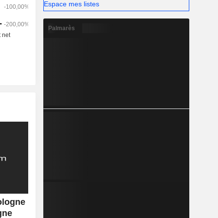
Espace mes listes
Palmarès
ologne
gne