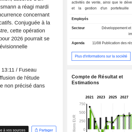
activités de vente, ainsi que le dé
ssmann a réagi mardi
et la gestion d'un portefeuille
oncurrence concernant
immobiliers résidentiels. Elle p
Employés
services de conciergerie et d'artisana
ocatifs. Conjuguée à la
la fourniture de services multi
Secteur
Développement et 
tre, cette opération
locataires et élargit la gamme de s
i
 pour 2026 pourrait se
de gestion immobilière.
Agenda
11/08
Publication des résultats
révisionnelle
Plus d'informations sur la société
/ 13:11 / Fuseau
Compte de Résultat et
ffusion de l'étude
Estimations
ire non précisé dans
e à vos sources
Partager