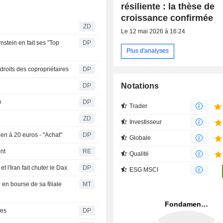
résiliente : la thèse de
croissance confirmée
ZD
Le 12 mai 2026 à 16:24
stein en fait ses "Top
DP
Plus d'analyses
 droits des copropriétaires
DP
Notations
DP
e
DP
Trader
ZD
Investisseur
en à 20 euros - "Achat"
DP
Globale
nt
RE
Qualité
et l'Iran fait chuter le Dax
DP
ESG MSCI
 en bourse de sa filiale
MT
des
DP