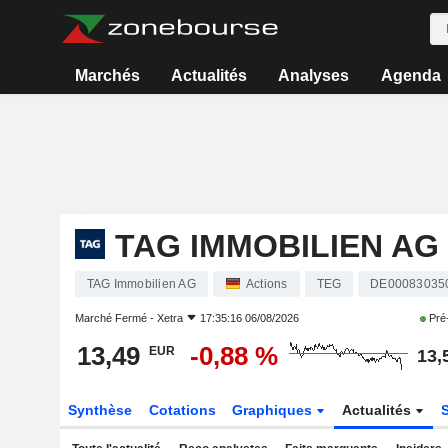
Marchés
Actualités
Analyses
Agenda
TAG IMMOBILIEN AG
TAG Immobilien AG
Actions
TEG
DE00083035
Marché Fermé -
Xetra
17:35:16 06/08/2026
Pré
13,49
-0,88 %
EUR
13,
Synthèse
Cotations
Graphiques
Actualités