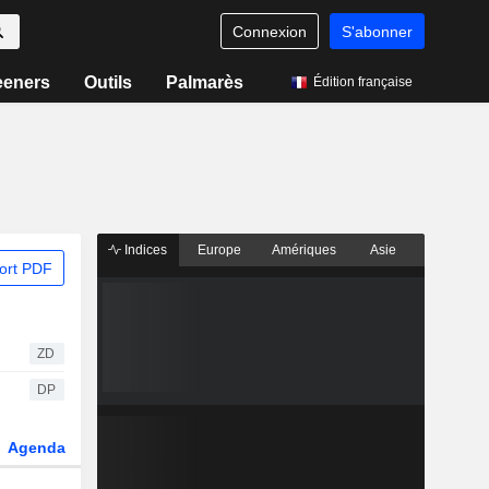
Connexion
S'abonner
eeners
Outils
Palmarès
Édition française
Indices
Europe
Amériques
Asie
ort PDF
ZD
DP
Agenda
Secteur
Dérivés
Fonds et ETFs