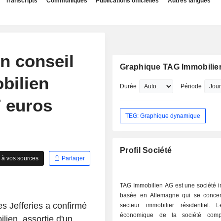
Transcripts
Communiqués
Publications officielles
Autres langues
on conseil
Graphique TAG Immobilie
bilien
Durée
Période
7 euros
TEG: Graphique dynamique
Profil Société
 à vos sources
Partager
TAG Immobilien AG est une société i
basée en Allemagne qui se concen
 Jefferies a confirmé
secteur immobilier résidentiel.
économique de la société com
ien, assortie d'un