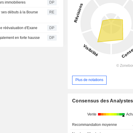
eurs immobilieres
DP
r ses débuts à la Bourse
RE
ne réévaluation d'Exane
DP
également en forte hausse
DP
Plus de notations
Consensus des Analyste
Vente
Ach
Recommandation moyenne