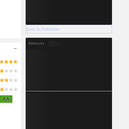
Suite du Palmarès
Palmarès
AA