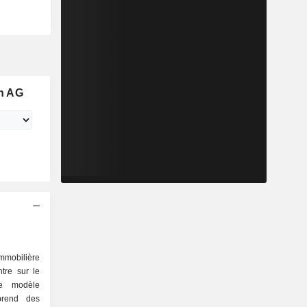
n AG
mmobilière
tre sur le
 Le modèle
prend des