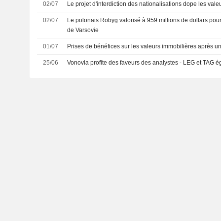
02/07
Le projet d'interdiction des nationalisations dope les val
02/07
Le polonais Robyg valorisé à 959 millions de dollars pou
de Varsovie
01/07
Prises de bénéfices sur les valeurs immobilières après u
25/06
Vonovia profite des faveurs des analystes - LEG et TAG 