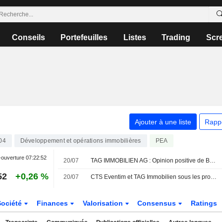
Conseils
Portefeuilles
Listes
Trading
Scr
Ajouter à une liste
Rapp
04
Développement et opérations immobilières
PEA
-ouverture
07:22:52
20/07
TAG IMMOBILIEN AG : Opinion positive de Bernstein
52
+0,26 %
20/07
CTS Eventim et TAG Immobilien sous les projecteurs : Bernstein en fait ses "Top Picks"
Société
Finances
Valorisation
Consensus
Ratings