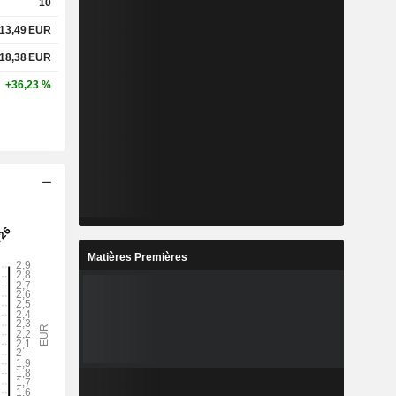
10
13,49
EUR
18,38
EUR
+36,23 %
Matières Premières