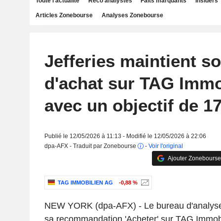
Toute l'actualité
Reco analystes
Faits marquants
Insiders
Articles Zonebourse
Analyses Zonebourse
Jefferies maintient s
d'achat sur TAG Immo
avec un objectif de 1
Publié le 12/05/2026 à 11:13 - Modifié le 12/05/2026 à 22:06
dpa-AFX - Traduit par Zonebourse
-
Voir l'original
Ajouter Zonebourse
TAG IMMOBILIEN AG
-0,88 %
NEW YORK (dpa-AFX) - Le bureau d'analyses
sa recommandation 'Acheter' sur TAG Immobil