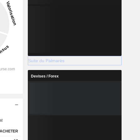
Suite du Palmarès
Devises / Forex
s
at
ACHETER