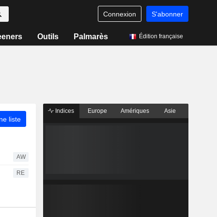
Connexion
S'abonner
eeners
Outils
Palmarès
Édition française
Indices
Europe
Amériques
Asie
ne liste
AW
RE