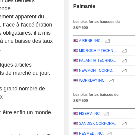
on des derniers
Palmarès
monde.
rement apparent du
Les plus fortes hausses du
. Face à l'accélération
S&P 500
obligataires, il a mis
 à une baisse des taux
AIRBNB, INC.
.
MICROCHIP TECHNOLOGY INCORPORATED
PALANTIR TECHNOLOGIES INC.
lques articles
NEWMONT CORPORATION
s de marché du jour.
WORKDAY INC.
lus grand nombre de
Les plus fortes baisses du
ux
S&P 500
t-être enfin un monde
FISERV, INC.
SANDISK CORPORATION
RESMED, INC.