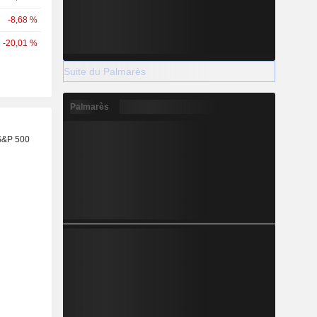
-8,68 %
-20,01 %
Suite du Palmarès
Palmarès
S&P 500