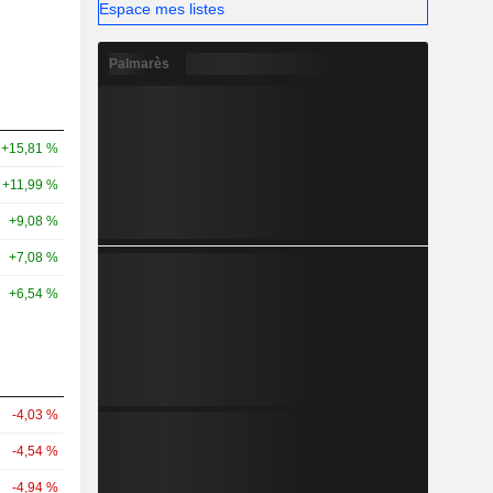
Espace mes listes
Palmarès
+15,81 %
+11,99 %
+9,08 %
+7,08 %
+6,54 %
-4,03 %
-4,54 %
-4,94 %