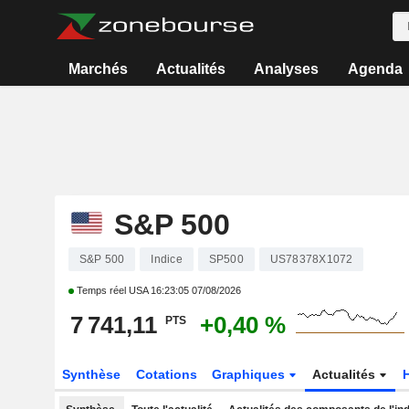
Marchés
Actualités
Analyses
Agenda
S&P 500
S&P 500
Indice
SP500
US78378X1072
Temps réel USA
16:23:05 07/08/2026
7 741,11
+0,40 %
PTS
Synthèse
Cotations
Graphiques
Actualités