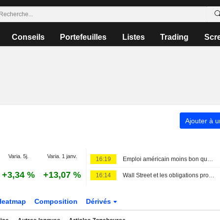
Conseils
Portefeuilles
Listes
Trading
Scr
Ajouter à u
Varia. 5j.
Varia. 1 janv.
16:19
Emploi américain moins bon que prévu, les Bourses en hausse
+3,34 %
+13,07 %
16:14
Wall Street et les obligations progressent après un rapport sur l'emploi décevant ; le yen rebondit
Heatmap
Composition
Dérivés