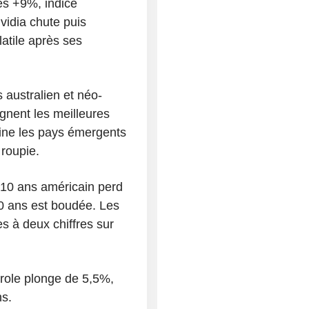
s +9%, indice
idia chute puis
latile après ses
 australien et néo-
gnent les meilleures
ine les pays émergents
 roupie.
10 ans américain perd
 20 ans est boudée. Les
s à deux chiffres sur
le plonge de 5,5%,
ns.