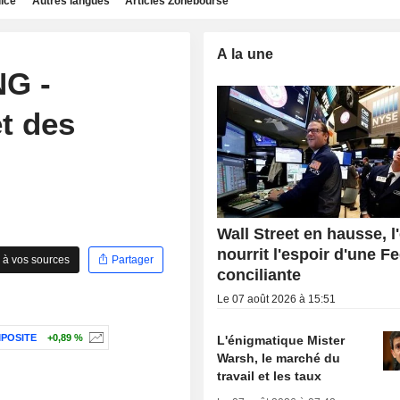
dice
Autres langues
Articles Zonebourse
A la une
G -
t des
Wall Street en hausse, l
nourrit l'espoir d'une F
 à vos sources
Partager
conciliante
Le 07 août 2026 à 15:51
POSITE
+0,89 %
L'énigmatique Mister
Warsh, le marché du
travail et les taux