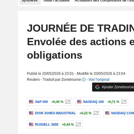
Synthèse
Toute l'actualité
Actualités des composants de l'in
JOURNÉE DE TRADIN
Envolée des actions e
obligations
Publié le 20/05/2026 à 23:01 - Modifié le 20/05/2026 à 23:04
Reuters - Traduit par Zonebourse
-
Voir l'original
Ajouter Zonebourse
S&P 500
+0,40 %
NASDAQ 100
+0,71 %
DOW JONES INDUSTRIAL
+0,22 %
NASDAQ COM
RUSSELL 3000
+0,44 %