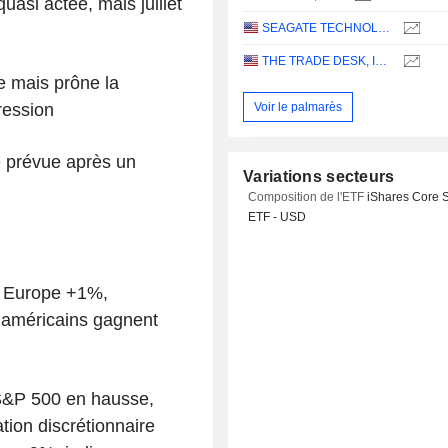
uasi actée, mais juillet
SEAGATE TECHNOLOGY HOLDINGS PLC
THE TRADE DESK, INC.
e mais prône la
ression
Voir le palmarès
 prévue après un
Variations secteurs
Composition de l'ETF
iShares Core 
ETF - USD
, Europe +1%,
 américains gagnent
&P 500 en hausse,
ion discrétionnaire