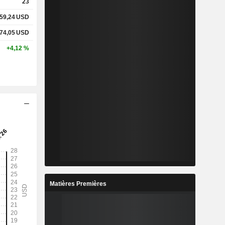
23
59,24
USD
74,05
USD
+4,12 %
Matières Premières