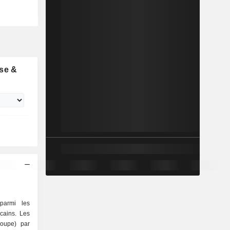
se &
parmi les
cains. Les
roupe) par