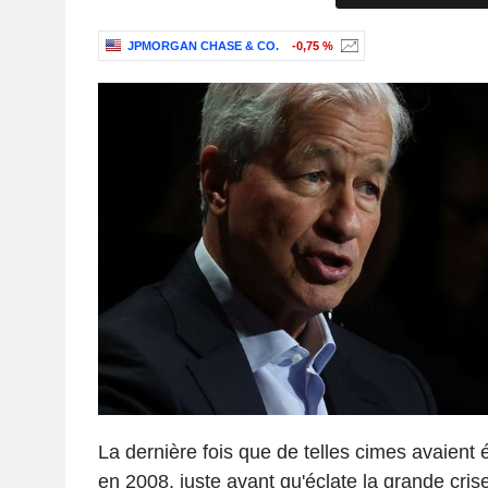
JPMORGAN CHASE & CO.
-0,75 %
La dernière fois que de telles cimes avaient é
en 2008, juste avant qu'éclate la grande cri