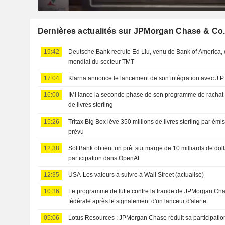
Dernières actualités sur JPMorgan Chase & Co
19:42
Deutsche Bank recrute Ed Liu, venu de Bank of America
mondial du secteur TMT
17:04
Klarna annonce le lancement de son intégration avec J.
16:00
IMI lance la seconde phase de son programme de rachat d
de livres sterling
15:26
Tritax Big Box lève 350 millions de livres sterling par ém
prévu
12:38
SoftBank obtient un prêt sur marge de 10 milliards de dol
participation dans OpenAI
12:35
USA-Les valeurs à suivre à Wall Street (actualisé)
10:36
Le programme de lutte contre la fraude de JPMorgan Cha
fédérale après le signalement d'un lanceur d'alerte
05:06
Lotus Resources : JPMorgan Chase réduit sa participatio