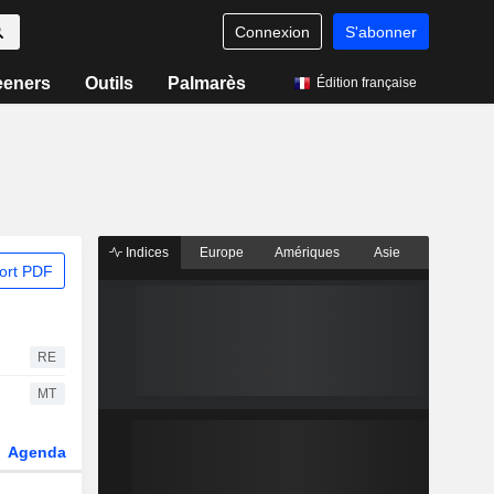
Connexion
S'abonner
eeners
Outils
Palmarès
Édition française
Indices
Europe
Amériques
Asie
ort PDF
RE
MT
Agenda
Secteur
Dérivés
Fonds et ETFs