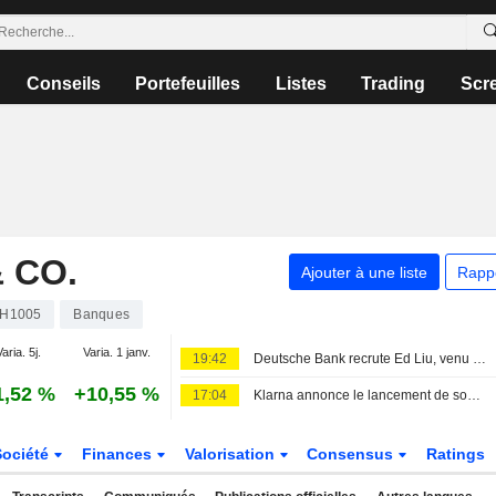
Conseils
Portefeuilles
Listes
Trading
Scr
 CO.
Ajouter à une liste
Rapp
H1005
Banques
aria. 5j.
Varia. 1 janv.
19:42
Deutsche Bank recrute Ed Liu, venu de Bank of America, comme responsable mondial du secteur TMT
1,52 %
+10,55 %
17:04
Klarna annonce le lancement de son intégration avec J.P. Morgan Payments
Société
Finances
Valorisation
Consensus
Ratings