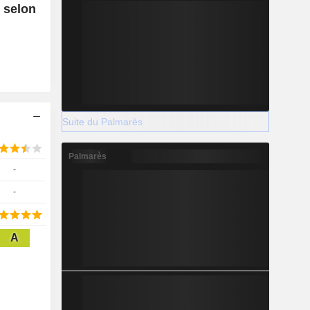
, selon
Suite du Palmarès
Palmarès
-
-
A