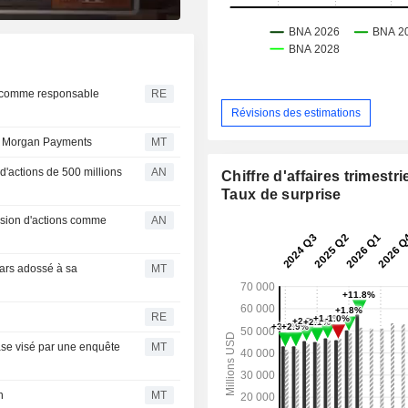
.
, comme responsable
RE
Révisions des estimations
P. Morgan Payments
MT
'actions de 500 millions
AN
Chiffre d'affaires trimestrie
Taux de surprise
ission d'actions comme
AN
lars adossé à sa
MT
RE
se visé par une enquête
MT
n
MT