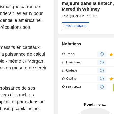
majeure dans la fintech
rismatique patron de
Meredith Whitney
nderait les eaux pour
Le 28 juillet 2026 à 19:07
dentielle américaine -
Plus d'analyses
précautions ses
Notations
massifs en capitaux -
 la puissance de calcul
Trader
xemple - même JPMorgan,
Investisseur
pas en mesure de servir
Globale
Qualité
ESG MSCI
a croissance de ses
s vers des rachats
apital, et par extension
 using capital is not