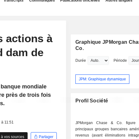
Transcripts
Communiqués
Publications officielles
Autres langues
 actions à
Graphique JPMorgan Cha
Co.
nd dam de
Durée
Période
JPM: Graphique dynamique
re banque mondiale
e près de trois fois
Profil Société
s.
 à 11:51
JPMorgan Chase & Co. figure 
principaux groupes bancaires améri
revenus (avant éliminations intrag
 à vos sources
Partager