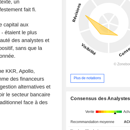
texte, un
stement fait fi.
e capital aux
- étaient le plus
uté des analystes et
sitif, sans que la
ionnée.
me KKR, Apollo,
omme des financeurs
Plus de notations
gestion alternatives et
ir le secteur bancaire
Consensus des Analyste
raditionnel face à des
Vente
Ach
Recommandation moyenne
AC