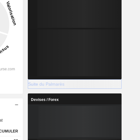
Suite du Palmarès
Devises / Forex
s
at
CUMULER