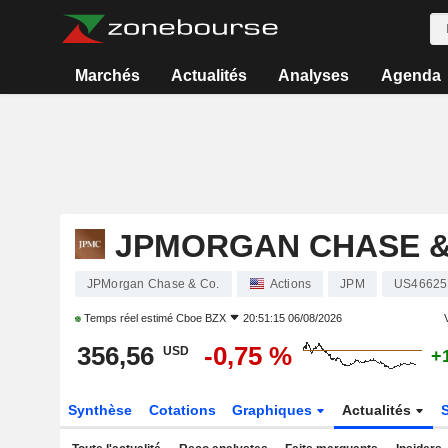
Marchés
Actualités
Analyses
Agenda
JPMORGAN CHASE &
JPMorgan Chase & Co.
Actions
JPM
US46625
Temps réel estimé
Cboe BZX
20:51:15 06/08/2026
V
356,56
-0,75 %
USD
+
Synthèse
Cotations
Graphiques
Actualités