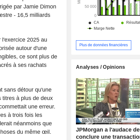
dirigée par Jamie Dimon
estre - 16,5 milliards
r l'exercice 2025 au
Plus de données financières
orisée autour d'une
gibles, ce sont plus de
acrés à ses rachats
Analyses / Opinions
t sans détour qu'une
s titres à plus de deux
 commettait une erreur.
res à trois fois les
blerait néanmoins que
JPMorgan a l'audace de
s choses du même œil.
conclure une transacti