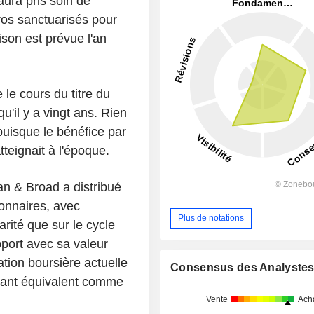
aura pris soin de
uros sanctuarisés pour
aison est prévue l'an
le cours du titre du
'il y a vingt ans. Rien
uisque le bénéfice par
tteignait à l'époque.
n & Broad a distribué
ionnaires, avec
Plus de notations
rité que sur le cycle
port avec sa valeur
sation boursière actuelle
Consensus des Analyste
ntant équivalent comme
Vente
Ach