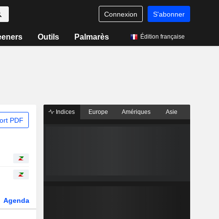
Connexion
S'abonner
eeners
Outils
Palmarès
Édition française
Indices
Europe
Amériques
Asie
ort PDF
Agenda
Secteur
Dérivés