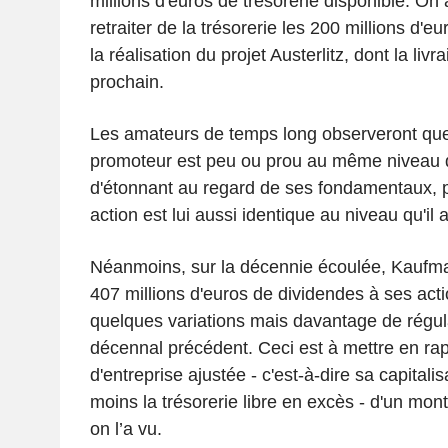
millions d'euros de trésorerie disponible. On 
retraiter de la trésorerie les 200 millions d'e
la réalisation du projet Austerlitz, dont la livr
prochain.
Les amateurs de temps long observeront que 
promoteur est peu ou prou au même niveau qu
d'étonnant au regard de ses fondamentaux, p
action est lui aussi identique au niveau qu'il a
Néanmoins, sur la décennie écoulée, Kaufma
407 millions d'euros de dividendes à ses act
quelques variations mais davantage de régula
décennal précédent. Ceci est à mettre en rap
d'entreprise ajustée - c'est-à-dire sa capitali
moins la trésorerie libre en excès - d'un mo
on l’a vu.