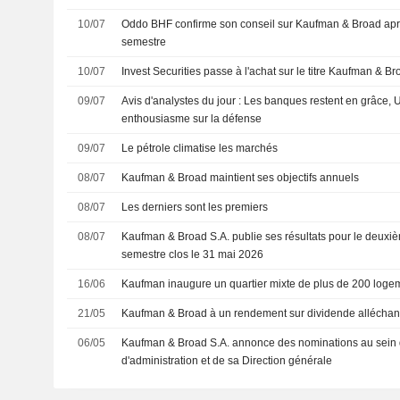
10/07
Oddo BHF confirme son conseil sur Kaufman & Broad après les résultats du 1er
semestre
10/07
Invest Securities passe à l'achat sur le titre Kaufman & B
09/07
Avis d'analystes du jour : Les banques restent en grâce,
enthousiasme sur la défense
09/07
Le pétrole climatise les marchés
08/07
Kaufman & Broad maintient ses objectifs annuels
08/07
Les derniers sont les premiers
08/07
Kaufman & Broad S.A. publie ses résultats pour le deuxièm
semestre clos le 31 mai 2026
16/06
Kaufman inaugure un quartier mixte de plus de 200 loge
21/05
Kaufman & Broad à un rendement sur dividende alléchan
06/05
Kaufman & Broad S.A. annonce des nominations au sein 
d'administration et de sa Direction générale