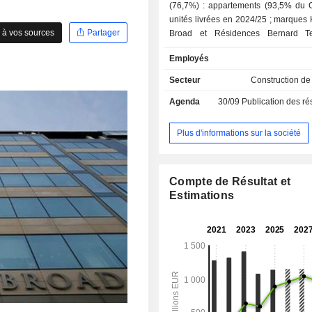
(76,7%) : appartements (93,5% du 
unités livrées en 2024/25 ; marques
 à vos sources
Partager
Broad et Résidences Bernard Tei
maisons individuelles en village (
Employés
unités livrées) ; - immobilier d'entreprise (21,9%)
: notamment bureaux et locaux d'act
Secteur
Construction d
résidences d'étudiants (0,8%). Le solde du CA
Agenda
30/09
Publication des résultat
(0,6%) concerne la vente de terr
perception d'honoraires.
Plus d'informations sur la société
Compte de Résultat et
Estimations