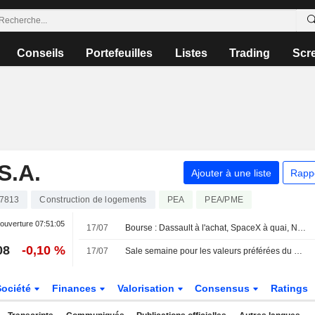
Conseils
Portefeuilles
Listes
Trading
Scr
.A.
Ajouter à une liste
Rapp
7813
Construction de logements
PEA
PEA/PME
ouverture
07:51:05
17/07
Bourse : Dassault à l'achat, SpaceX à quai, Netflix dans les choux
08
-0,10 %
17/07
Sale semaine pour les valeurs préférées du marché
Société
Finances
Valorisation
Consensus
Ratings