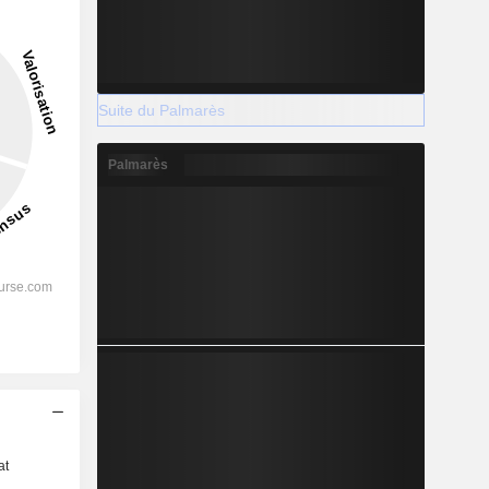
Suite du Palmarès
Palmarès
s
at