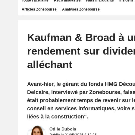
Toute l'actualité
Reco analystes
Faits marquants
Insiders
Articles Zonebourse
Analyses Zonebourse
Kaufman & Broad à u
rendement sur divide
alléchant
Avant-hier, le gérant du fonds HMG Déco
Delcaire, interviewé par Zonebourse, faisa
était probablement temps de revenir sur l
conseil en services informatiques, voire s
liées à la construction".
Odile Dubois