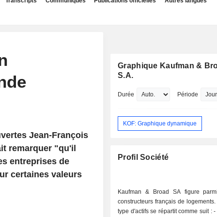
Transcripts
Communiqués
Publications officielles
Autres langues
n
Graphique Kaufman & Br
S.A.
nde
Durée
Période
KOF: Graphique dynamique
uvertes Jean-François
it remarquer "qu'il
Profil Société
es entreprises de
ur certaines valeurs
Kaufman & Broad SA figure parmi
constructeurs français de logements
type d'actifs se répartit comme suit : - logements