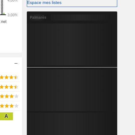
Espace mes listes
Palmarès
A