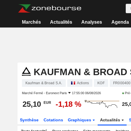
Marchés
Actualités
Analyses
Agenda
KAUFMAN & BROAD S
Kaufman & Broad S.A.
Actions
KOF
FR000400
Marché Fermé -
Euronext Paris
17:55:00 06/08/2026
Pré-
25,10
-1,18 %
EUR
25,
Synthèse
Cotations
Graphiques
Actualités