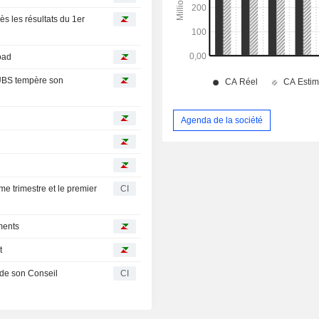
road
 UBS tempère son
Agenda de la société
e trimestre et le premier
CI
ments
t
de son Conseil
CI