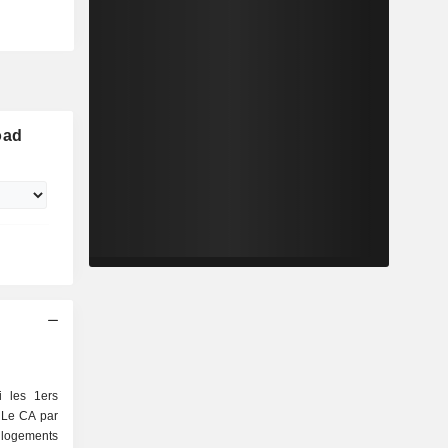
oad
 les 1ers
. Le CA par