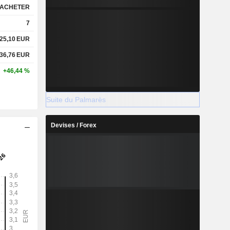
ACHETER
7
25,10
EUR
36,76
EUR
+46,44 %
Suite du Palmarès
Devises / Forex