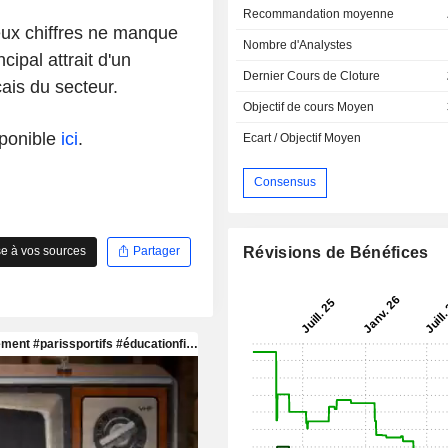
Recommandation moyenne
eux chiffres ne manque
Nombre d'Analystes
cipal attrait d'un
Dernier Cours de Cloture
ais du secteur.
Objectif de cours Moyen
sponible
ici
.
Ecart / Objectif Moyen
Consensus
Révisions de Bénéfices
e à vos sources
Partager