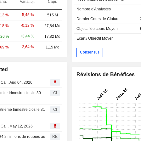
aria.
Varia. 5j.
Capi.
Nombre d'Analystes
-5,45 %
,13 %
515 M
Dernier Cours de Cloture
-0,12 %
,18 %
27,84 Md
Objectif de cours Moyen
+3,44 %
,26 %
17,82 Md
Ecart / Objectif Moyen
-2,64 %
,69 %
1,15 Md
Consensus
ited
Révisions de Bénéfices
 Call, Aug 04, 2026
mier trimestre clos le 30
CI
trième trimestre clos le 31
CI
 Call, May 12, 2026
524,2 millions de roupies au
RE