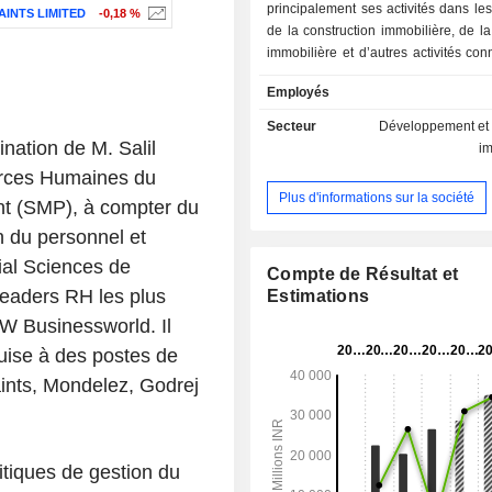
principalement ses activités dans l
AINTS LIMITED
-0,18 %
de la construction immobilière, de l
immobilière et d’autres activités con
propose divers immeubles résiden
Employés
lotissements haut de gamme sécu
cités résidentielles, des parcs d’af
Secteur
Développement et 
espaces commerciaux, des b
nation de M. Salil
i
emblématiques, des écoles, des club
urces Humaines du
des parcs au sein des cités résidentie
Plus d'informations sur la société
nt (SMP), à compter du
que divers autres projets immobil
propose des logements d'une cha
on du personnel et
salon et d'une cuisine (BHK), ain
cial Sciences de
logements de deux, trois, quatre et c
Compte de Résultat et
leaders RH les plus
société compte environ 37 projets a
Estimations
projets en cours et 28 projets à ve
BW Businessworld. Il
région métropolitaine de Mumbai (M
uise à des postes de
ses propriétés figurent Rustomj
aints, Mondelez, Godrej
Urbania, Rustomjee Bella, Rustomjee
Rustomjee Global City, Rustomj
Rustomjee Paramount, Rustomj
Rustomjee Seasons, La Vie at 
litiques de gestion du
Uptown Urbania, Rustomjee Pa