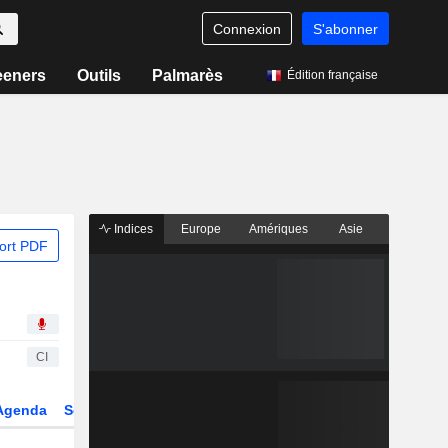
Connexion
S'abonner
eeners
Outils
Palmarès
Édition française
Indices
Europe
Amériques
Asie
ort PDF
CI
Agenda
Secteur