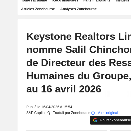
Toute l'actualité
Reco analystes
Faits marquants
Insiders
Articles Zonebourse
Analyses Zonebourse
Keystone Realtors Li
nomme Salil Chincho
de Directeur des Res
Humaines du Groupe, 
au 16 avril 2026
Publié le 16/04/2026 à 15:54
S&P Capital IQ - Traduit par Zonebourse
-
Voir l'original
Ajouter Zonebourse