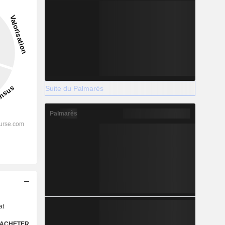
Suite du Palmarès
Palmarès
s
at
ACHETER