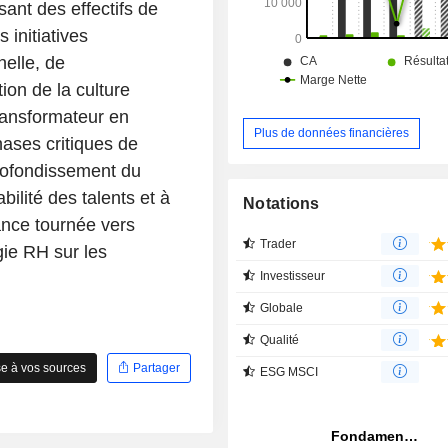
Rustomjee Oriana et Rustomjee Summ
ant des effectifs de
 initiatives
nelle, de
ion de la culture
transformateur en
Plus de données financières
ases critiques de
profondissement du
bilité des talents et à
Notations
ance tournée vers
Trader
égie RH sur les
Investisseur
Globale
Qualité
e à vos sources
Partager
ESG MSCI