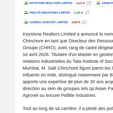
KEYSTONE REALTORS LIMITED
-1,13 %
ASIAN P
PIDILITE INDUSTRIES LIMITED
+1,26 %
GODREJ AGROVET LIMITED
-3,69 %
Keystone Realtors Limited a annoncé la nomi
Chinchore en tant que Directeur des Resso
Groupe (CHRO), avec rang de cadre dirigea
16 avril 2026. Titulaire d'un Master en gesti
relations industrielles du Tata Institute of So
Mumbai, M. Salil Chinchore figure parmi les 
influents en Inde, distingué notamment par 
apporte une expertise de plus de 30 ans acq
direction au sein de groupes tels qu'Asian P
Agrovet ou encore Pidilite Industries.
Tout au long de sa carrière, il a piloté des po