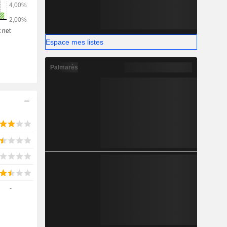
it.
Espace mes listes
Palmarès
-