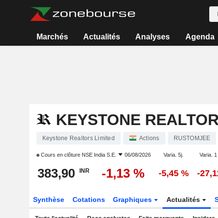
Marchés
Actualités
Analyses
Agenda
KEYSTONE REALTOR
Keystone Realtors Limited
Actions
RUSTOMJEE
Cours en clôture
NSE India S.E.
06/08/2026
Varia. 5j.
Varia. 1
383,90
-1,13 %
INR
-5,45 %
-27,
Synthèse
Cotations
Graphiques
Actualités