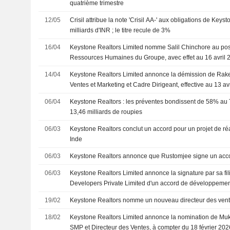
quatrième trimestre
12/05
Crisil attribue la note 'Crisil AA-' aux obligations de Keys
milliards d'INR ; le titre recule de 3%
16/04
Keystone Realtors Limited nomme Salil Chinchore au pos
Ressources Humaines du Groupe, avec effet au 16 avril 
14/04
Keystone Realtors Limited annonce la démission de Rake
Ventes et Marketing et Cadre Dirigeant, effective au 13 av
06/04
Keystone Realtors : les préventes bondissent de 58% au T
13,46 milliards de roupies
06/03
Keystone Realtors conclut un accord pour un projet de
Inde
06/03
Keystone Realtors annonce que Rustomjee signe un ac
06/03
Keystone Realtors Limited annonce la signature par sa fi
Developers Private Limited d'un accord de développement
le Maharashtra
19/02
Keystone Realtors nomme un nouveau directeur des ven
18/02
Keystone Realtors Limited annonce la nomination de Mu
SMP et Directeur des Ventes, à compter du 18 février 202