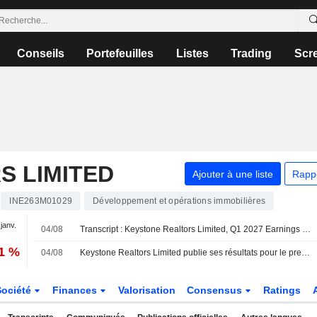
Conseils
Portefeuilles
Listes
Trading
Scr
S LIMITED
Ajouter à une liste
Rapp
INE263M01029
Développement et opérations immobilières
 janv.
04/08
Transcript : Keystone Realtors Limited, Q1 2027 Earnings Call, Aug 04, 2026
11 %
04/08
Keystone Realtors Limited publie ses résultats pour le premier trimestre clos le 30 juin 2026
Société
Finances
Valorisation
Consensus
Ratings