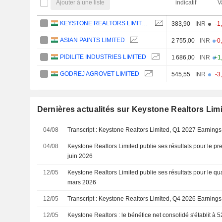
Ajouter à une liste
indicatif
V
KEYSTONE REALTORS LIMITED
383,90
INR
-1
ASIAN PAINTS LIMITED
2 755,00
INR
-0
PIDILITE INDUSTRIES LIMITED
1 686,00
INR
+1
GODREJ AGROVET LIMITED
545,55
INR
-3
Dernières actualités sur Keystone Realtors Lim
04/08
Transcript : Keystone Realtors Limited, Q1 2027 Earnings
04/08
Keystone Realtors Limited publie ses résultats pour le pre
juin 2026
12/05
Keystone Realtors Limited publie ses résultats pour le qua
mars 2026
12/05
Transcript : Keystone Realtors Limited, Q4 2026 Earnings
12/05
Keystone Realtors : le bénéfice net consolidé s'établit à 