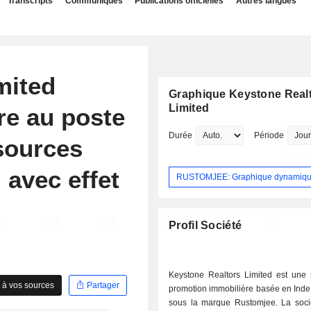
Transcripts
Communiqués
Publications officielles
Autres langues
mited
Graphique Keystone Real
Limited
re au poste
Durée
Période
sources
avec effet
RUSTOMJEE: Graphique dynamiq
Profil Société
Keystone Realtors Limited est une 
 à vos sources
Partager
promotion immobilière basée en Inde
sous la marque Rustomjee. La soci