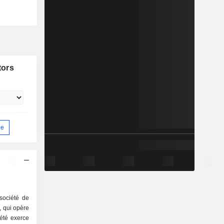
tors
ue
société de
, qui opère
été exerce