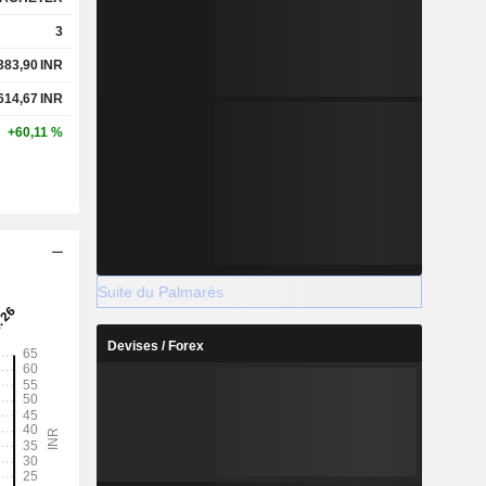
3
383,90
INR
614,67
INR
+60,11 %
Suite du Palmarès
Devises / Forex