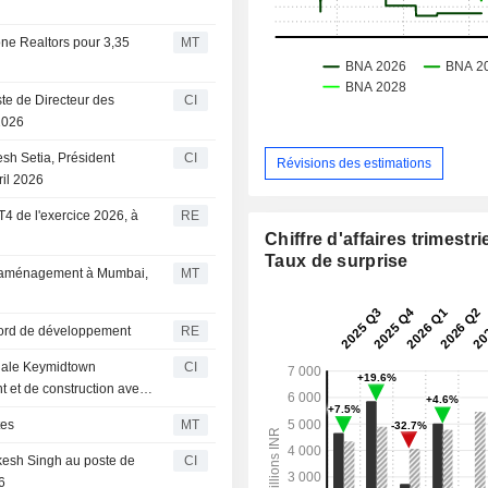
tone Realtors pour 3,35
MT
te de Directeur des
CI
2026
sh Setia, Président
CI
Révisions des estimations
ril 2026
4 de l'exercice 2026, à
RE
Chiffre d'affaires trimestrie
Taux de surprise
 réaménagement à Mumbai,
MT
cord de développement
RE
liale Keymidtown
CI
 et de construction avec
tes
MT
kesh Singh au poste de
CI
6