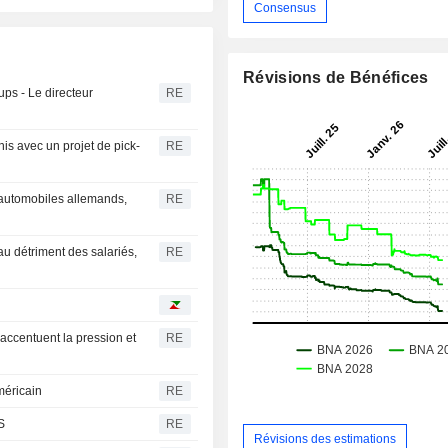
Consensus
Révisions de Bénéfices
ps - Le directeur
RE
is avec un projet de pick-
RE
s automobiles allemands,
RE
au détriment des salariés,
RE
 accentuent la pression et
RE
méricain
RE
S
RE
Révisions des estimations