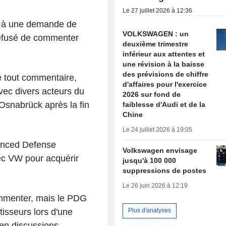
Le 27 juillet 2026 à 12:36
 à une demande de
VOLKSWAGEN : un
efusé de commenter
deuxième trimestre
inférieur aux attentes et
une révision à la baisse
des prévisions de chiffre
é tout commentaire,
d'affaires pour l'exercice
vec divers acteurs du
2026 sur fond de
Osnabrück après la fin
faiblesse d'Audi et de la
Chine
Le 24 juillet 2026 à 19:05
vanced Defense
Volkswagen envisage
vec VW pour acquérir
jusqu'à 100 000
suppressions de postes
Le 26 juin 2026 à 12:19
ommenter, mais le PDG
tisseurs lors d'une
Plus d'analyses
 en discussions