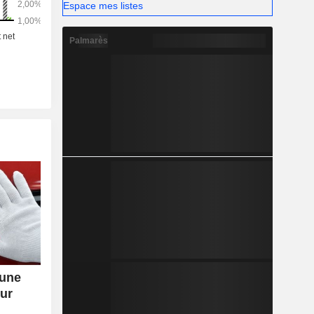
Espace mes listes
Palmarès
 une
our