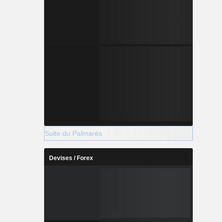
Suite du Palmarès
Devises / Forex