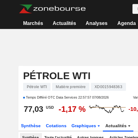
Marchés
Actualités
Analyses
Agenda
PÉTROLE WTI
Pétrole WTI
Matière première
XD0015948363
Temps Différé OTC Data Services
22:57:57 07/08/2026
Var
77,03
-1,17 %
USD
-10
Synthèse
Cotations
Graphiques
Actualités
Synthèse
Toute l'actualité
Autres langues
Articles Zonebo