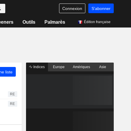
Connexion
S'abonner
eeners
Outils
Palmarès
Édition française
Indices
Europe
Amériques
Asie
ne liste
RE
RE