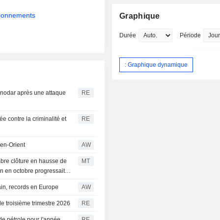
abonnements
Graphique
Durée
Période
: Graphique dynamique
asnodar après une attaque
RE
 contre la criminalité et
RE
yen-Orient
AW
embre clôture en hausse de
MT
son en octobre progressait
in, records en Europe
AW
 le troisième trimestre 2026
RE
de pétrole pour l'année,
RE