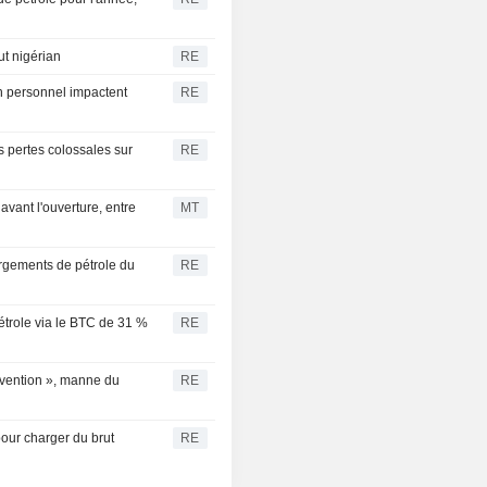
ut nigérian
RE
n personnel impactent
RE
s pertes colossales sur
RE
avant l'ouverture, entre
MT
rgements de pétrole du
RE
trole via le BTC de 31 %
RE
rvention », manne du
RE
pour charger du brut
RE