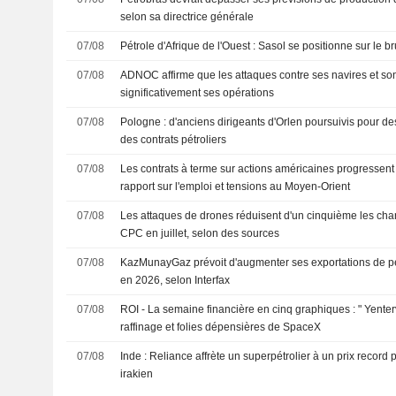
selon sa directrice générale
07/08
Pétrole d'Afrique de l'Ouest : Sasol se positionne sur le br
07/08
ADNOC affirme que les attaques contre ses navires et so
significativement ses opérations
07/08
Pologne : d'anciens dirigeants d'Orlen poursuivis pour de
des contrats pétroliers
07/08
Les contrats à terme sur actions américaines progressent 
rapport sur l'emploi et tensions au Moyen-Orient
07/08
Les attaques de drones réduisent d'un cinquième les cha
CPC en juillet, selon des sources
07/08
KazMunayGaz prévoit d'augmenter ses exportations de pé
en 2026, selon Interfax
07/08
ROI - La semaine financière en cinq graphiques : " Yente
raffinage et folies dépensières de SpaceX
07/08
Inde : Reliance affrète un superpétrolier à un prix record 
irakien