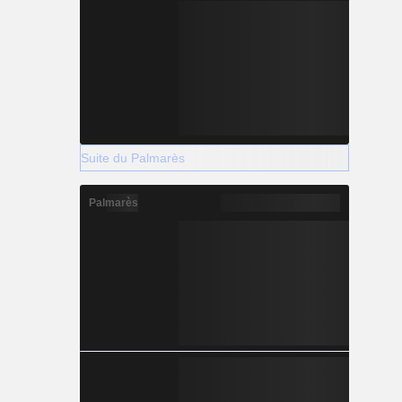
Suite du Palmarès
Palmarès