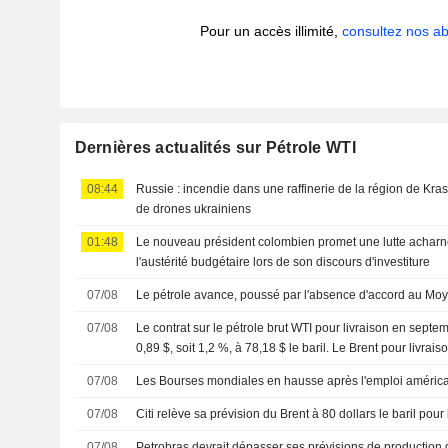
Pour un accès illimité,
consultez nos 
Dernières actualités sur Pétrole WTI
08:44
Russie : incendie dans une raffinerie de la région de Kr
de drones ukrainiens
01:48
Le nouveau président colombien promet une lutte acharnée
l'austérité budgétaire lors de son discours d'investiture
07/08
Le pétrole avance, poussé par l'absence d'accord au Mo
07/08
Le contrat sur le pétrole brut WTI pour livraison en sept
0,89 $, soit 1,2 %, à 78,18 $ le baril. Le Brent pour livrai
dernièrement de 0,89 $, soit 1,1 %, à 83,38 $.
07/08
Les Bourses mondiales en hausse après l'emploi américa
07/08
Citi relève sa prévision du Brent à 80 dollars le baril pour
07/08
Petrobras devrait dépasser ses prévisions de production 