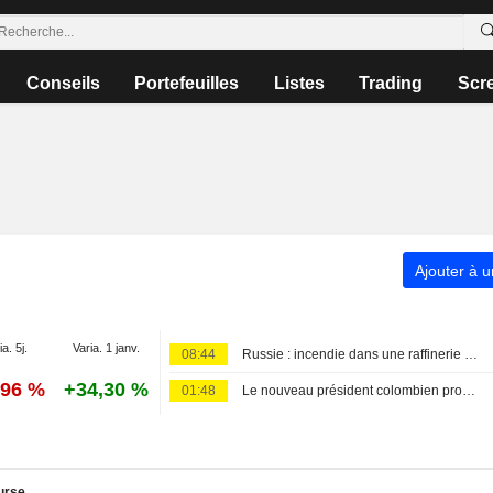
Conseils
Portefeuilles
Listes
Trading
Scr
Ajouter à u
ia. 5j.
Varia. 1 janv.
08:44
Russie : incendie dans une raffinerie de la région de Krasnodar après une attaque de drones ukrainiens
,96 %
+34,30 %
01:48
Le nouveau président colombien promet une lutte acharnée contre la criminalité et l'austérité budgétaire lors de son discours d'investiture
urse