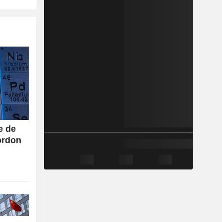
e de
ordon