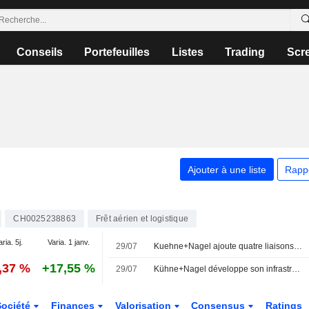
Conseils
Portefeuilles
Listes
Trading
Scr
Ajouter à une liste
Rapp
CH0025238863
Frêt aérien et logistique
aria. 5j.
Varia. 1 janv.
29/07
Kuehne+Nagel ajoute quatre liaisons à son réseau Cool Corridor
,37 %
+17,55 %
29/07
Kühne+Nagel développe son infrastructure pour les produits pharmaceutiques
Société
Finances
Valorisation
Consensus
Ratings