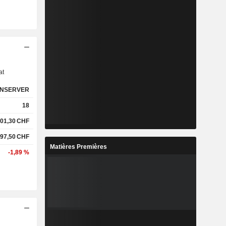
s
at
NSERVER
18
01,30
CHF
97,50
CHF
Matières Premières
-1,89 %