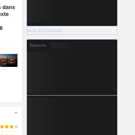
s dans
exte
26
Suite du Palmarès
Palmarès