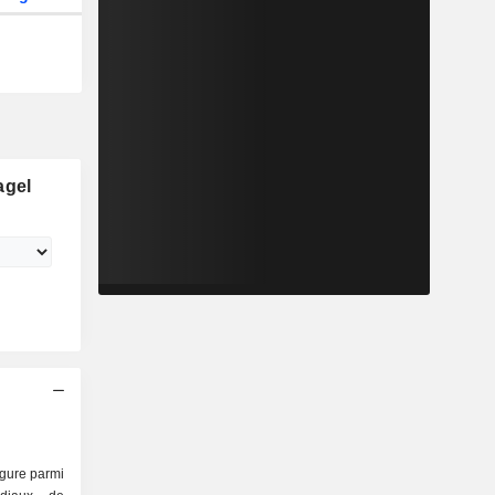
agel
igure parmi