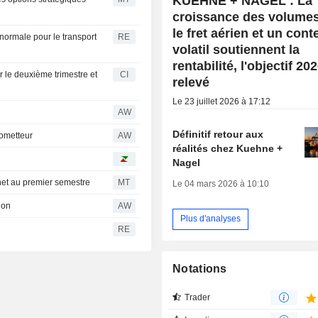
KUEHNE + NAGEL : La
croissance des volume
le fret aérien et un cont
normale pour le transport
RE
volatil soutiennent la
rentabilité, l'objectif 20
r le deuxième trimestre et
CI
relevé
Le 23 juillet 2026 à 17:12
AW
Définitif retour aux
rometteur
AW
réalités chez Kuehne +
Nagel
 net au premier semestre
MT
Le 04 mars 2026 à 10:10
ion
AW
Plus d'analyses
RE
Notations
Trader