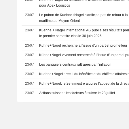
pour Apex Logistics
23/07
Le patron de Kuehne+Nagel n'anticipe pas de retour à la 
maritime au Moyen-Orient
23/07
Kuehne + Nagel International AG publie ses résultats pou
le premier semestre clos le 30 juin 2026
23/07
Kühne+Nagel recherché à l'issue d'un partiel prometteur
23/07
Kühne+Nagel vivement recherché à l'issue d'un partiel p
23/07
Les banquiers centraux rattrapés par l'inflation
23/07
Kuehne+Nagel : recul du bénéfice et du chiffre d'affaires
23/07
Kühne+Nagel: le 2e trimestre aiguise l'appétit de la direct
23/07
Actions suisses : les facteurs à suivre le 23 juillet