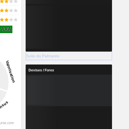
AAA
Suite du Palmarès
Devises / Forex