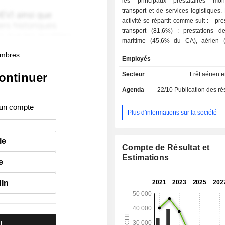
les principaux prestataires mo
transport et de services logistiques
activité se répartit comme suit : - prestations de
transport (81,6%) : prestations de
maritime (45,6% du CA), aérien 
terrestre (19,5%). En outre, le gro
membres
Employés
des prestations de courtage d'assu
prestations de services logistiques so
ontinuer
Secteur
Frêt aérien e
(18,4%) : notamment prestations d'e
Agenda
22/10
Publication des résultat
et de distribution. La répartition géographique
du CA est la suivante : Suisse (1,5%),
 un compte
(23,7%), Allemagne (13,6%), Chine
Plus d'informations sur la société
autres (55,1%).
le
Compte de Résultat et
Estimations
e
dIn
l