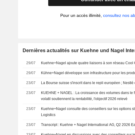
Pour un accès illimité,
consultez nos 
Dernières actualités sur Kuehne und Nagel Inte
29/07
Kuehne+Nagel ajoute quatre liaisons à son réseau Cool 
29/07
Kühne+Nagel développe son infrastructure pour les prod
23/07
La Bourse suisse s'inscrit dans le repli européen ; Nestlé
23/07
KUEHNE + NAGEL : La croissance des volumes dans le fret aérien et un contexte
volatil soutiennent la rentabilité, l'objectif 2026 relevé
23/07
Kuehne+Nagel consulte des conseillers sur les options s
Logistics
23/07
Transcript : Kuehne + Nagel International AG, Q2 2026 Ea
23/07
Kuehne+Nagel en discussions avec des conseillers sur le