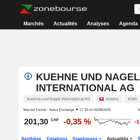
Marchés
Actualités
Analyses
Agenda
KUEHNE UND NAGEL
INTERNATIONAL AG
Kuehne und Nagel International AG
Actions
KNIN
Marché Fermé -
Swiss Exchange
17:30:14 05/08/2026
V
201,30
-0,35 %
CHF
-1
Synthèse
Cotations
Graphiques
Actualités