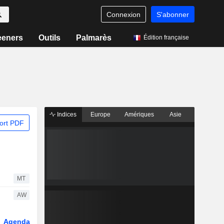
Connexion
S'abonner
eeners
Outils
Palmarès
Édition française
Indices
Europe
Amériques
Asie
ort PDF
MT
AW
Agenda
Secteur
Dérivés
Fonds et ETFs