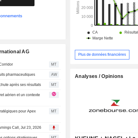
abonnements
rnational AG
Plus de données financières
Corridor
MT
uits pharmaceutiques
AW
Analyses / Opinions
 chute après ses résultats
MT
tratégiques pour Apex
MT
rnings Call, Jul 23, 2026
s options stratégiques
MT