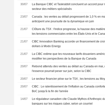
30/07
La Banque CIBC et Taskrabbit concluent un accord pour r
secteur des métiers spécialisés
23/07
Canada : les ventes au détail progressent de 1,0 % en ma
anticipent une poursuite de la dynamique en juin
21/07
Clôture du TSX : l'indice progresse, la hausse des mati
les tensions commerciales entre les États-Unis et le Can
21/07
CIBC Innovation Banking accorde un financement de croi
dollars à Modo Energy
21/07
La CIBC estime que les nouveaux tarifs douaniers améric
modifier les perspectives de la Banque du Canada
20/07
Rebond attendu des ventes au détail au Canada en mai, m
l'essence pourrait peser sur juin, selon la CIBC
20/07
Le secteur financier pèse sur le TSX ; les tensions au Mo
20/07
CIBC : Le ralentissement de l'inflation au Canada conforte
BoC jusqu'à la fin de l'année
14/07
Le régulateur canadien cite Claude Mythos d'Anthropic 
banques sur les risques cyber, selon un courriel