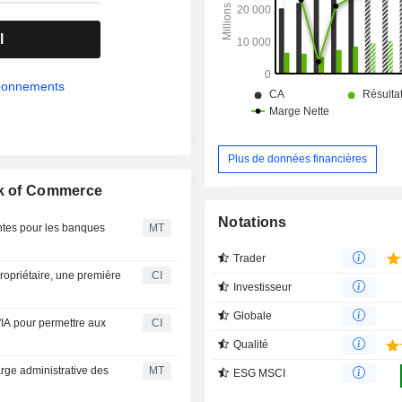
fortunés, et exploite des services ba
particuliers et aux petites entrepri
l
marchés américains. Le secteur des 
capitaux propose des produits e
intégrés sur les marchés mondiaux,
abonnements
des solutions de banque d'investiss
banque d'affaires.
Plus de données financières
nk of Commerce
Notations
entes pour les banques
MT
Trader
ropriétaire, une première
CI
Investisseur
Globale
'IA pour permettre aux
CI
Qualité
arge administrative des
MT
ESG MSCI