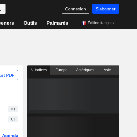
Connexion
S'abonner
eeners
Outils
Palmarès
Édition française
Indices
Europe
Amériques
Asie
ort PDF
MT
CI
Agenda
Secteur
Dérivés
Fonds et ETFs