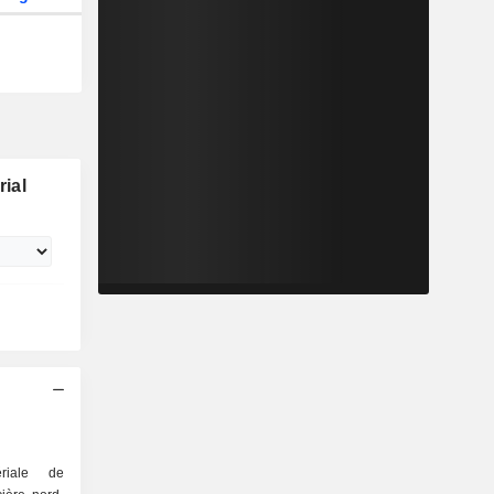
ial
riale de