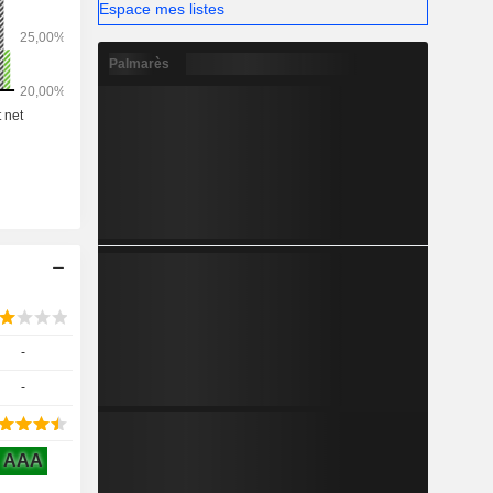
Espace mes listes
ncaires aux
ses sur six
marchés de
Palmarès
t services
 ainsi que
ement et de
-
-
AAA