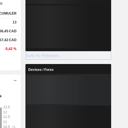
at
CUMULER
13
66,45
CAD
57,42
CAD
-5,42 %
Suite du Palmarès
Devises / Forex