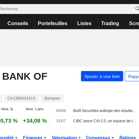
Conseils
Portefeuilles
Listes
Trading
Scr
 BANK OF
Ajouter à une liste
Rapp
CA1360691010
Banques
Varia. 5j.
Varia. 1 janv.
04/08
BofA Securities anticipe des résultats supérieurs aux attentes pour les banques canadiennes au troisième trimestre
0,73 %
+34,08 %
31/07
CIBC lance CAI 2.0, un espace de travail d'IA agentique propriétaire, une première dans le secteur bancaire canadien
Société
Finances
Valorisation
Consensus
Ratings