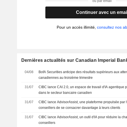
ou par email
Continuer avec un emai
Pour un accès illimité,
consultez nos 
Dernières actualités sur Canadian Imperial Ba
04/08
BofA Securities anticipe des résultats supérieurs aux att
canadiennes au troisième trimestre
31/07
CIBC lance CAI 2.0, un espace de travail d'IA agentique p
dans le secteur bancaire canadien
31/07
CIBC lance AdvisorAssist, une plateforme propulsée par l
conseillers de se consacrer davantage à leurs clients
31/07
CIBC lance AdvisorAssist, un outil d'IA pour réduire la ch
conseillers