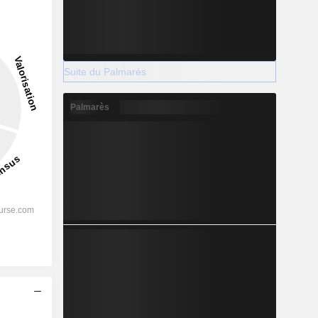
Suite du Palmarès
Palmarès
s