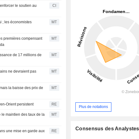
enforcer le soutien au
CI
i ; les économistes
MT
ères premières compensant
MT
ada
ssance de 17 millions de
MT
ains ne devraient pas
MT
ais la baisse des prix de
MT
yen-Orient persistent
RE
Plus de notations
 le maintien des taux de la
MT
Consensus des Analyste
dans une mise en garde aux
RE