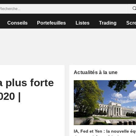
Conseils
Portefeuilles
Listes
Trading
Scr
Actualités à la une
 plus forte
020 |
IA, Fed et Yen : la nouvelle é