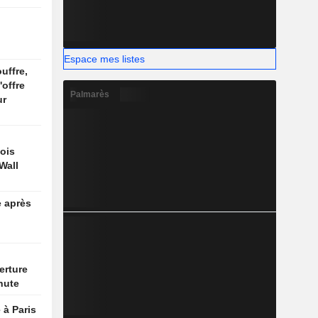
Espace mes listes
uffre,
'offre
Palmarès
ur
ois
Wall
e après
erture
hute
 à Paris