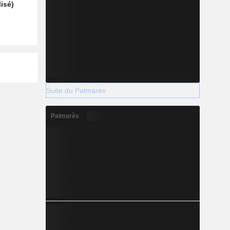
isé)
Suite du Palmarès
Palmarès