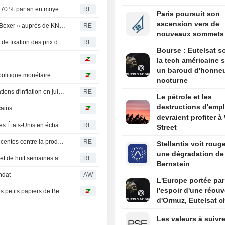
États-Unis : la capacité de stockage par batterie a crû de 70 % par an en moyenne ces trois dernières années, selon l'EIA
RE
Paris poursuit son
ascension vers de
L'Allemagne et les Pays-Bas commandent des blindés " Boxer » auprès de KNDS et Rheinmetall
RE
nouveaux sommets
Fed : Thomas Barkin souligne l'hétérogénéité du pouvoir de fixation des prix dans l'économie
RE
Bourse : Eutelsat so
la tech américaine s
un baroud d'honne
politique monétaire
nocturne
La Fed de New York note une quasi-stabilité des anticipations d'inflation en juillet
RE
Le pétrole et les
destructions d'empl
cains
devraient profiter à 
Le Canada discute de concessions commerciales avec les États-Unis en échange d'un assouplissement des tarifs douaniers, selon le Globe and Mail
RE
Street
La Russie mène l'une de ses plus importantes frappes récentes contre la production de pétrole et de gaz, selon Naftogaz
RE
Stellantis voit roug
une dégradation de
DEVISES-CANADA : Le dollar canadien atteint un sommet de huit semaines après des chiffres de l'emploi supérieurs aux attentes
RE
Bernstein
ndat
AW
L'Europe portée par
l'espoir d'une réouv
Le récap de la semaine : Tout le monde n'est pas dans les petits papiers de Bessent
d'Ormuz, Eutelsat c
Les valeurs à suivre