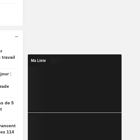
r
 travail
Ma Liste
jour :
rade
ns de 5
t
vancent
des 114