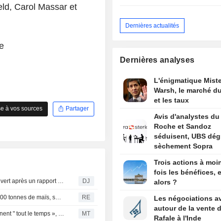
ld, Carol Massar et
Dernières actualités
e
Dernières analyses
L'énigmatique Miste
Warsh, le marché du
et les taux
e à vos sources
Partager
Avis d'analystes du 
Roche et Sandoz
séduisent, UBS dég
sèchement Sopra
Trois actions à moi
fois les bénéfices, e
CAC 40 : La Bourse de Paris achève la semaine dans le vert après un rapport sur l'emploi US décevant
DJ
alors ?
La Tunisie annule son appel d'offres pour l'achat de 50 000 tonnes de maïs, selon des négociants
RE
Les négociations a
autour de la vente 
Trump et le président de la Fed, Kevin Warsh, s'entretiennent " tout le temps », selon Kevin Hassett
MT
Rafale à l'Inde