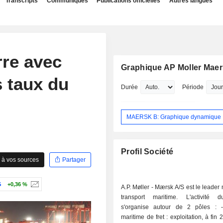
Transcripts
Communiqués
Publications officielles
Autres langues
rre avec
Graphique AP Moller Mae
es taux du
Durée
Période
MAERSK B: Graphique dynamique
Profil Société
 à vos sources
Partager
G
+0,36 %
A.P. Møller - Mærsk A/S est le leader
transport maritime. L'activité 
s'organise autour de 2 pôles : - transport
maritime de fret : exploitation, à fin