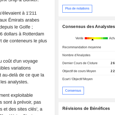
Plus de notations
s'élevaient à 1'211
é aux Émirats arabes
depuis le Golfe ;
Consensus des Analyste
76 dollars à Rotterdam
Vente
Ach
rt de conteneurs le plus
Recommandation moyenne
Nombre d'Analystes
u coût d'un voyage
Dernier Cours de Cloture
2 
bles variations
Objectif de cours Moyen
2 
t au-delà de ce que la
Ecart / Objectif Moyen
 les analystes.
Consensus
ment exploitable
 sont à prévoir, pas
Révisions de Bénéfices
 et des sites clés', a