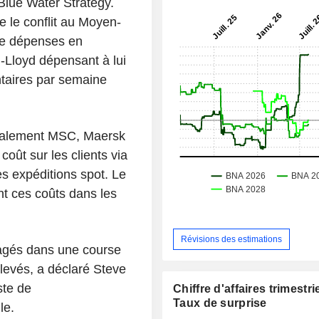
Blue Water Strategy.
e le conflit au Moyen-
 de dépenses en
g-Lloyd dépensant à lui
ntaires par semaine
 également MSC, Maersk
oût sur les clients via
s expéditions spot. Le
nt ces coûts dans les
Révisions des estimations
gagés dans une course
élevés, a déclaré Steve
ste de
Chiffre d'affaires trimestrie
Taux de surprise
le.