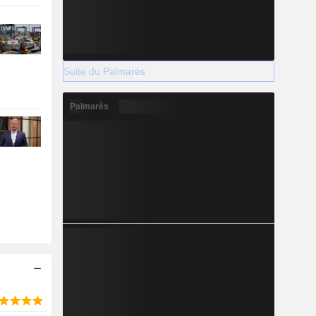
Suite du Palmarès
Palmarès