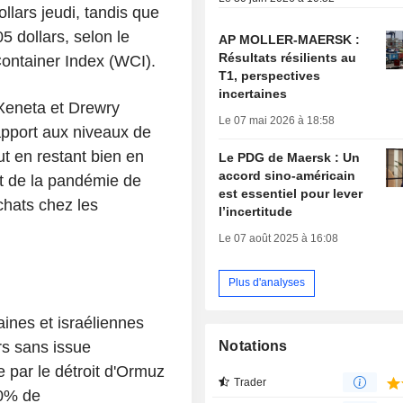
llars jeudi, tandis que
5 dollars, selon le
AP MOLLER-MAERSK :
Résultats résilients au
ontainer Index (WCI).
T1, perspectives
incertaines
 Xeneta et Drewry
Le 07 mai 2026 à 18:58
apport aux niveaux de
out en restant bien en
Le PDG de Maersk : Un
accord sino-américain
ut de la pandémie de
est essentiel pour lever
chats chez les
l’incertitude
Le 07 août 2025 à 16:08
Plus d'analyses
aines et israéliennes
rs sans issue
Notations
e par le détroit d'Ormuz
Trader
20% de