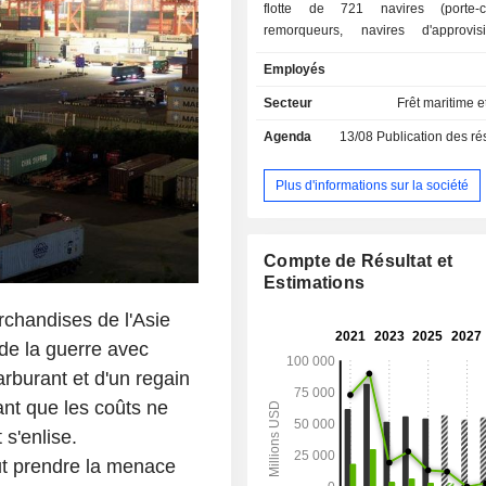
flotte de 721 navires (porte-co
remorqueurs, navires d'approvis
navires gaziers et autres tran
Employés
spécialisés). Par ailleurs, le groupe 
prestations de services logistiques ; - autres
Secteur
Frêt maritime e
notamment activités de constr
Agenda
13/08
Publication des résultat
chantiers navals, de gestion d'usine
plastiques et caoutchouc) et de
participations. La répartition géographique du
Plus d'informations sur la société
CA est la suivante : Danemark (1,1
Unis (21,8%), Chine et Hong Kon
Pays-Bas (3,9%), Royaume-Uni
Compte de Résultat et
Allemagne (2,9%), Brésil (2,8%)
Estimations
(2,6%), Mexique (2,5%), Inde (2,4%)
(2%), Australie (1,7%), Costa Ri
rchandises de l'Asie
Maroc (0,8%), Egypte (0,8%) et autre
 de la guerre avec
carburant et d'un regain
nt que les coûts ne
 s'enlise.
aut prendre la menace