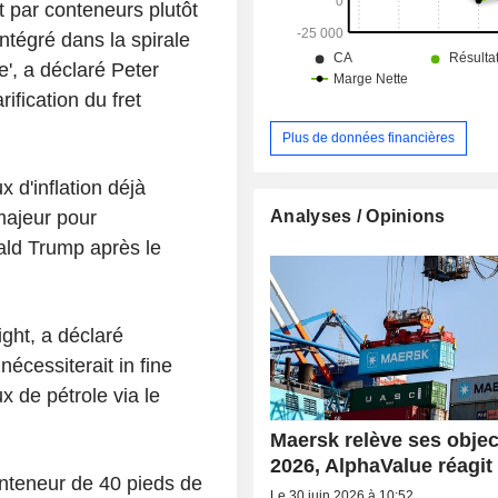
t par conteneurs plutôt
intégré dans la spirale
e', a déclaré Peter
ification du fret
Plus de données financières
 d'inflation déjà
Analyses / Opinions
majeur pour
ald Trump après le
ight, a déclaré
écessiterait in fine
ux de pétrole via le
Maersk relève ses objec
2026, AlphaValue réagit
onteneur de 40 pieds de
Le 30 juin 2026 à 10:52