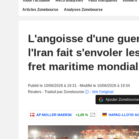
Toute l'actualité
Reco analystes
Faits marquants
Insiders
Articles Zonebourse
Analyses Zonebourse
L'angoisse d'une gue
l'Iran fait s'envoler l
fret maritime mondial
Publié le 10/06/2026 à 19:31 - Modifié le 10/06/2026 à 19:34
Reuters - Traduit par Zonebourse
-
Voir l'original
Ajouter Zonebourse
AP MOLLER MAERSK
+1,05 %
HAPAG-LLOYD A