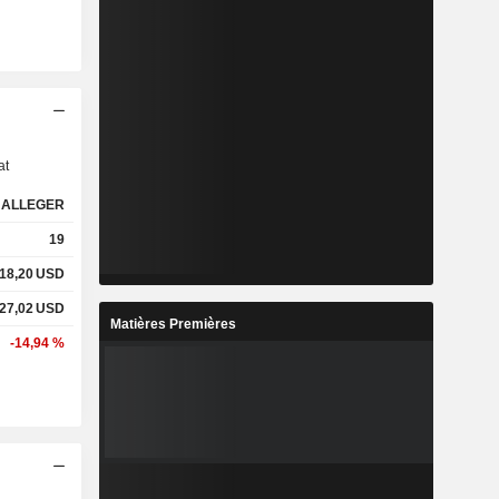
s
at
ALLEGER
19
618,20
USD
227,02
USD
Matières Premières
-14,94 %