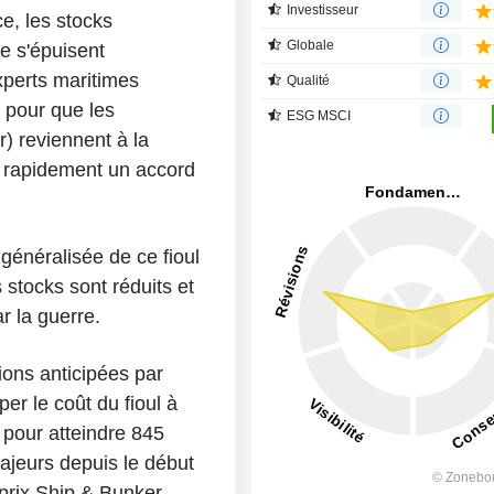
Investisseur
e, les stocks
Globale
e s'épuisent
xperts maritimes
Qualité
n pour que les
ESG MSCI
) reviennent à la
 rapidement un accord
 généralisée de ce fioul
 stocks sont réduits et
r la guerre.
ions anticipées par
per le coût du fioul à
 pour atteindre 845
majeurs depuis le début
 prix Ship & Bunker.