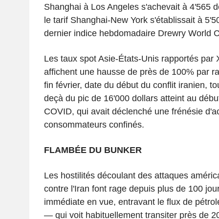
Shanghai à Los Angeles s'achevait à 4'565 do
le tarif Shanghai-New York s'établissait à 5'50
dernier indice hebdomadaire Drewry World C
Les taux spot Asie-États-Unis rapportés par
affichent une hausse de près de 100% par r
fin février, date du début du conflit iranien, t
deçà du pic de 16'000 dollars atteint au déb
COVID, qui avait déclenché une frénésie d'a
consommateurs confinés.
FLAMBÉE DU BUNKER
Les hostilités découlant des attaques améric
contre l'Iran font rage depuis plus de 100 jou
immédiate en vue, entravant le flux de pétrol
— qui voit habituellement transiter près de 