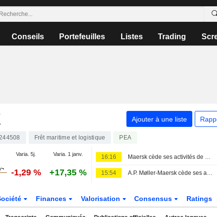
Conseils
Portefeuilles
Listes
Trading
Scr
K
Ajouter à une liste
Rapp
244508
Frêt maritime et logistique
PEA
Varia. 5j.
Varia. 1 janv.
16:16
Maersk cède ses activités de sécurité et de formation à OpenGate Capital
-1,29 %
+17,35 %
15:54
A.P. Møller-Maersk cède ses activités de formation à Open Gate Capital
Société
Finances
Valorisation
Consensus
Ratings