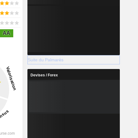
AA
Suite du Palmarès
Devises / Forex