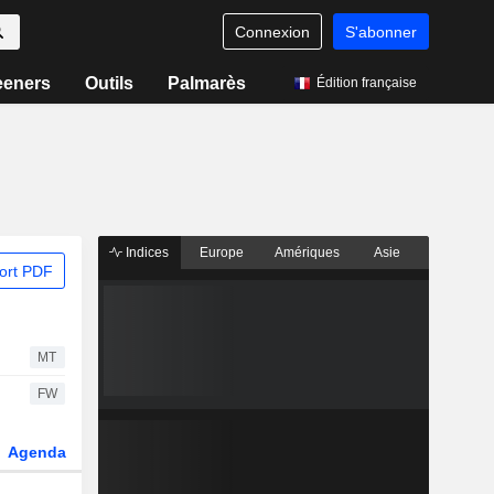
Connexion
S'abonner
eeners
Outils
Palmarès
Édition française
Indices
Europe
Amériques
Asie
ort PDF
MT
FW
Agenda
Secteur
Dérivés
Fonds et ETFs