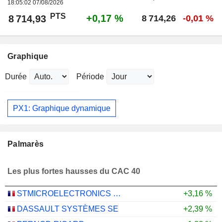
18:05:02 07/08/2026
PTS
+0,17 %
8 714,93
8 714,26
-0,01 %
Graphique
Durée
Période
PX1: Graphique dynamique
Palmarès
Les plus fortes hausses du CAC 40
STMICROELECTRONICS N.V.
+3,16 %
DASSAULT SYSTÈMES SE
+2,39 %