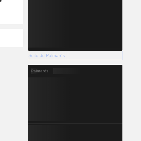
s
Suite du Palmarès
Palmarès