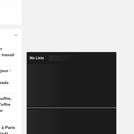
r
 travail
Ma Liste
jour :
rade
uffre,
'offre
ur
 à Paris
isé)