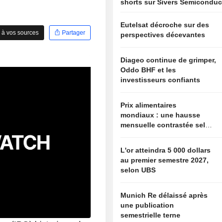
shorts sur Sivers Semiconduc
Eutelsat décroche sur des
 à vos sources
Partager
perspectives décevantes
Diageo continue de grimper,
Oddo BHF et les
investisseurs confiants
Prix alimentaires
mondiaux : une hausse
mensuelle contrastée selon
l'indice FAO
L'or atteindra 5 000 dollars
au premier semestre 2027,
selon UBS
Munich Re délaissé après
une publication
semestrielle terne