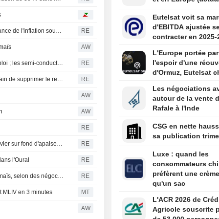
s
Eutelsat voit sa ma
d'EBITDA ajustée s
Karina Kubelkova (Banque centrale tchèque) : la persistance de l'inflation sous-jacente reste la préoccupation majeure
RE
contracter en 2025-
 maïs
AW
L'Europe portée par
l'espoir d'une réouv
S&P 500 et Dow Jones stables avant les chiffres de l'emploi ; les semi-conducteurs et les logiciels progressent
RE
d'Ormuz, Eutelsat c
Le fonds souverain norvégien s'oppose au projet américain de supprimer le reporting climatique des entreprises
RE
Les négociations a
AW
autour de la vente 
Rafale à l'Inde
n
AW
CSG en nette hauss
RE
sa publication trime
L'or en passe de signer sa meilleure semaine depuis janvier sur fond d'apaisement des craintes inflationnistes
RE
Luxe : quand les
dans l'Oural
RE
consommateurs chi
préfèrent une crème
Corée du Sud : MFG achète environ 134 000 tonnes de maïs, selon des négociants
RE
qu'un sac
nt MLIV en 3 minutes
MT
L'ACR 2026 de Créd
AW
Agricole souscrite 