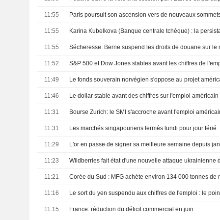
11:55
Paris poursuit son ascension vers de nouveaux sommet
11:55
11:55
Sécheresse: Berne suspend les droits de douane sur le
11:52
11:49
11:46
Le dollar stable avant des chiffres sur l'emploi américain
11:31
Bourse Zurich: le SMI s'accroche avant l'emploi américai
11:31
Les marchés singapouriens fermés lundi pour jour férié
11:29
11:23
Wildberries fait état d'une nouvelle attaque ukrainienne 
11:21
11:16
Le sort du yen suspendu aux chiffres de l'emploi : le poi
11:15
France: réduction du déficit commercial en juin