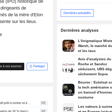
rse (IPO) historique de
dirigeants de
Dernières actualités
gnés de la mère d'Elon
ente sur les lieux.
Dernières analyses
e
L'énigmatique Miste
Warsh, le marché du
et les taux
Avis d'analystes du 
Roche et Sandoz
e à vos sources
Partager
séduisent, UBS dég
sèchement Sopra
Bourse : Eutelsat so
la tech américaine s
un baroud d'honne
nocturne
La star du cricket bangladais Shakib, allié de Hasina, se dit prêt à rentrer et à être jugé sous réserve de garanties de sécurité
RE
Les valeurs à suivre
Poutine ouvre la voie à la cession par l'État de sa participation de 30 % dans le plus grand aéroport de Moscou
RE
et en Europe (actual