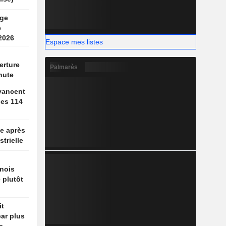
rge
e
2026
Espace mes listes
erture
Palmarès
hute
vancent
des 114
e après
strielle
nois
 plutôt
it
par plus